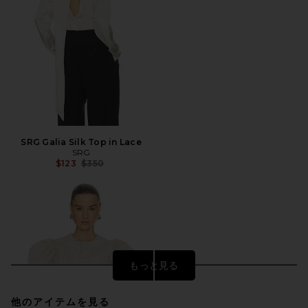
SRG Galia Silk Top in Lace
SRG
前の価格:
$123
$350
もっと見る
他のアイテムを見る