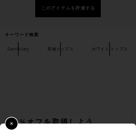
このアイテムを評価する
Helsa The Summer Overshirt
With Vintage Swiss
Embroidery in White
Helsa
前の価格:
$158
$298
キーワード検索
Sanctuary
長袖トップス
ホワイト トップス
FOOTER
10%オフを取得しよう
Close Modal
メールを送信することにより、当社のニュースレターに登録。いつで
THE ATTICO Oversized Shirt