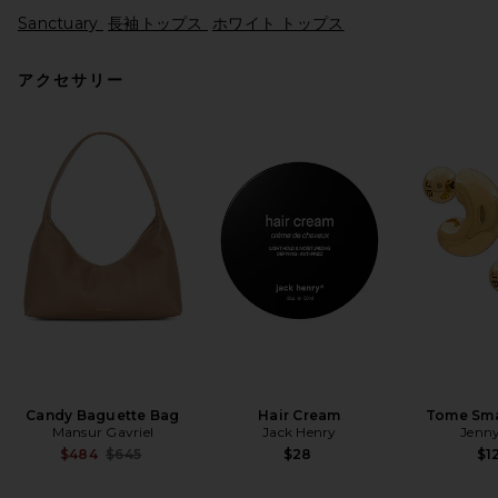
Sanctuary
長袖トップス
ホワイト トップス
アクセサリー
Ronny Kobo Jiani Top in
Marble
Ronny Kobo
前の価格:
$227
$378
Candy Baguette Bag
Hair Cream
Tome Sma
Mansur Gavriel
Jack Henry
Jenny
Previous price:
$484
$645
$28
$1