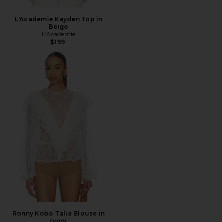
L'Academie Kayden Top in
Beige
L'Academie
$199
Ronny Kobo Talia Blouse in
Ivory