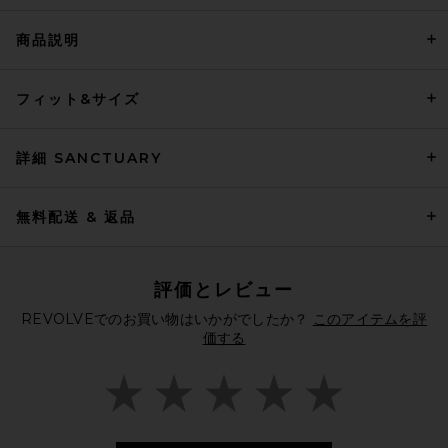
商品説明
AGOLDE Lissa Log Sleeve Tee
フィット&サイズ
in Oat Milk
AGOLDE
前の価格:
$130
$158
詳細 SANCTUARY
無料配送 & 返品
評価とレビュー
REVOLVEでのお買い物はいかがでしたか？
このアイテムを評
価する