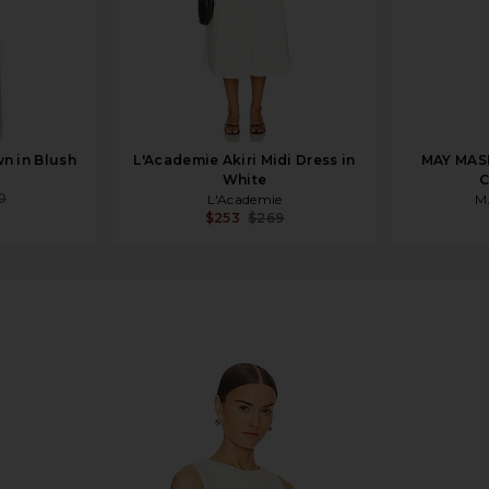
n in Blush
L'Academie Akiri Midi Dress in
MAY MASH
White
0
L'Academie
M
$253
$269