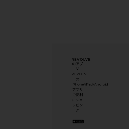
ニュ
アン
REVOLVE
ース
ケー
のアプ
レタ
トに
リ
ー登
ご協
REVOLVE
録
力く
の
ださ
iPhone/iPad/Android
メー
い
アプリ
ルニ
本日
で便利
ュー
のお
にショ
スレ
買い
ッピン
ター
物に
グ
に登
関す
録し
る簡
て、
単な
10%
アン