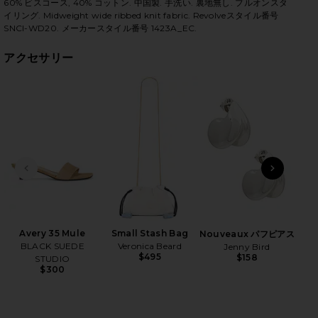
60% ビスコース, 40% コットン. 中国製. 手洗い. 裏地無し. プルオンスタ
イリング. Midweight wide ribbed knit fabric. Revolveスタイル番号
SNCI-WD20. メーカースタイル番号 1423A_EC.
アクセサリー
iew 2 of 3 THE MARGOT マキシドレス in Ecru
vie
HARE THE MARGOT DRESS IN ECRU ON FACEBOOK (
HARE THE MARGOT DRESS IN ECRU ON TWITTER (OP
HARE THE MARGOT DRESS IN ECRU ON PINTEREST (
前のスライド
次のス
On-
An
W
Avery 35 Mule
Small Stash Bag
Nouveaux パフピアス
BLACK SUEDE
Veronica Beard
Jenny Bird
$495
$158
STUDIO
$300