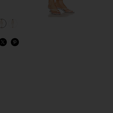
view 1 of 3 THE MARGOT マキシドレス in Ecru
v
S
S
S