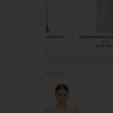
SRG Briar Silk Maxi Dress in
SRG Karina Silk Gow
Lace
SRG
$222
$60
SRG
$241
$650
Sancia
THE MARGOT マキシドレス
お気に入りSancia The Margot Dress in Ecru