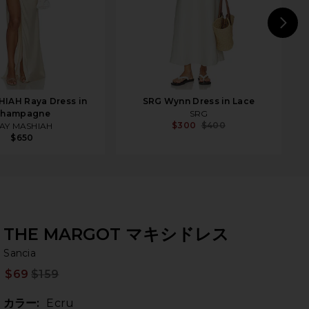
N
IAH Raya Dress in
SRG Wynn Dress in Lace
Champagne
SRG
$300
$400
AY MASHIAH
$650
THE MARGOT マキシドレス
Sa
bran
Sancia
$69
$159
Prev
カラー:
Ecru