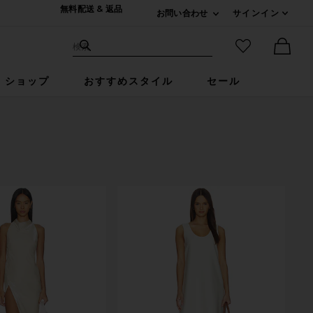
無料配送 & 返品
お問い合わせ
サインイン
Expand For ご連絡
サイト検索
お気に入りア
検索
Ther
ショップ
おすすめスタイル
セール