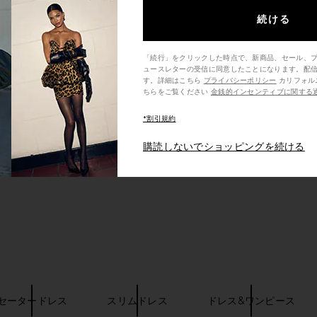
続ける
「続行」をクリックした時点で、新商品、セール、
ュースレターの受信に同意したことになります。配
す。詳細はこちら
プライバシーポリシー
カリフォルニア州の消費者の方は、こ
ちらをご覧ください
金銭的インセンティブに関する
*割引規約
購読しないでショッピングを続ける
セータードレス
スリムドレス
ドレス&ワンピース