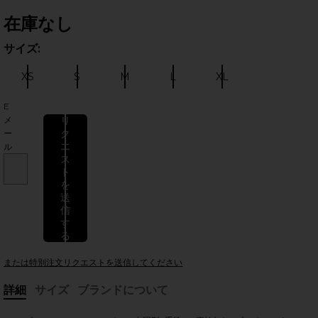
在庫なし
サイズ:
サイ
XS
S
M
L
XL
サイズ:
サイズ:
サイズ:
サイズ:
サイズ:
E
メ
リ
ク
ー
エ
ル
のスライド
ス
ト
を
送
信
す
る
または特別注文リクエストを送信してください
詳細
サイズ
ブランドについて
, Cu