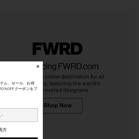
テム、セール、お得
0%0FFクーポンをプ
両方