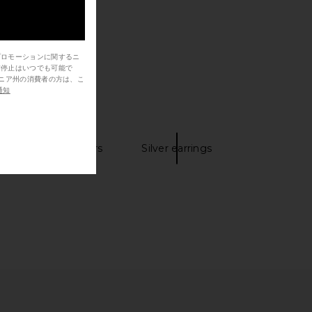
プロモーションに関するニ
信停止はいつでも可能で
通知
Ballet sneakers
Silver earrings