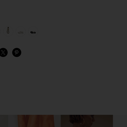
view 1 of 6 XT-6 スニーカー in Rainy Day, Paloma, & Silver
v
S
S
S