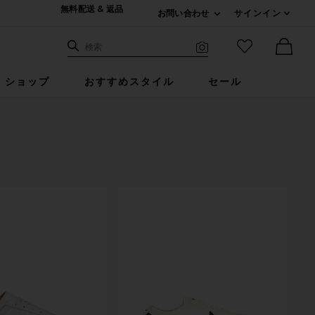
無料配送 & 返品
お問い合わせ
サインイン
Expand For ご連絡
サイト検索
お気に入りア
検索
Visual Search
Ther
ショップ
おすすめスタイル
セール