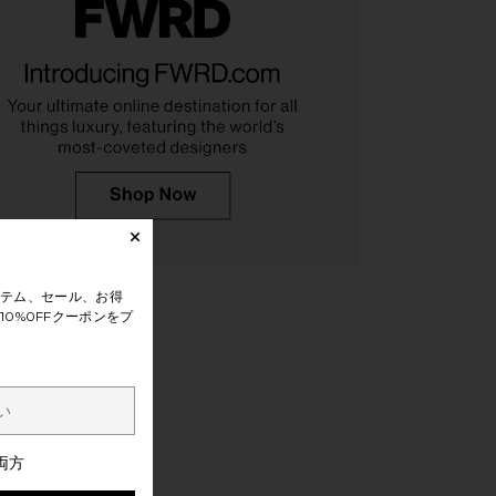
テム、セール、お得
0%0FFクーポンをプ
両方