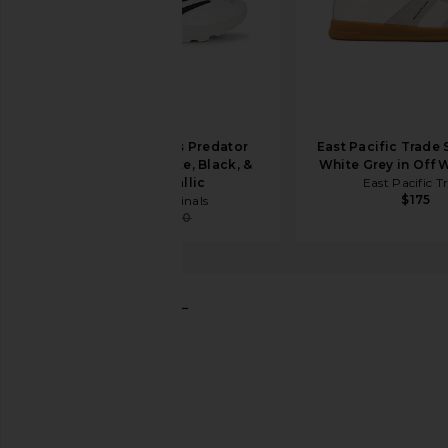
adidas Originals Predator
East Pacific Trade 
Megaride in White, Black, &
White Grey in Off 
Gold Metallic
East Pacific T
$175
adidas Originals
$96
$160
Salomon
XT-6 スニーカー
お気に入りSalomon XT-6 Sneaker in Rainy Day, Paloma