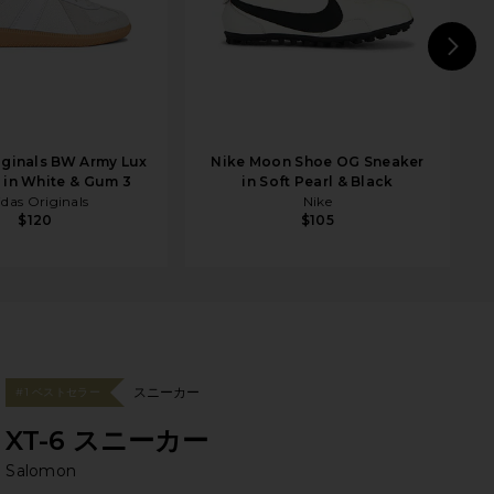
N
iginals BW Army Lux
Nike Moon Shoe OG Sneaker
 in White & Gum 3
in Soft Pearl & Black
idas Originals
Nike
I
$120
$105
スニーカー
#1 ベストセラー
XT-6 スニーカー
Sa
bran
Salomon