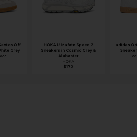
Santos Off
HOKA U Mafate Speed 2
adidas Or
White Grey
Sneakers in Cosmic Grey &
Sneaker
rade
Alabaster
ad
HOKA
$170
, & Silver