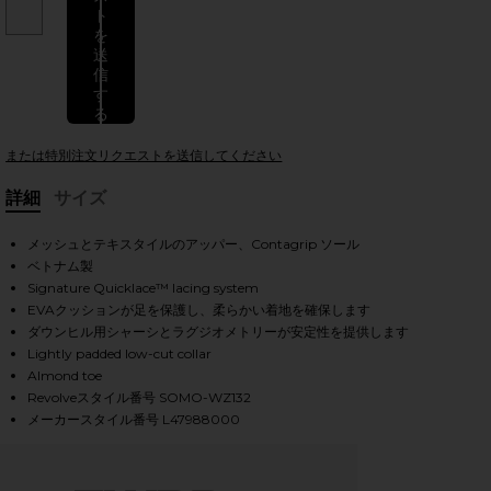
ト
を
送
信
す
iew 2 of 6 XT-6 スニーカー in Rainy Day, Paloma, & Silver
view
る
または特別注文リクエストを送信してください
詳細
サイズ
HARE XT-6 SNEAKER IN RAINY DAY, PALOMA, & SIL
HARE XT-6 SNEAKER IN RAINY DAY, PALOMA, & SILV
HARE XT-6 SNEAKER IN RAINY DAY, PALOMA, & SILV
, Cu
メッシュとテキスタイルのアッパー、Contagrip ソール
ベトナム製
Signature Quicklace™ lacing system
EVAクッションが足を保護し、柔らかい着地を確保します
ダウンヒル用シャーシとラグジオメトリーが安定性を提供します
Lightly padded low-cut collar
Almond toe
Revolveスタイル番号 SOMO-WZ132
メーカースタイル番号 L47988000