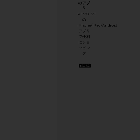
ース
ケー
のアプ
レタ
トに
リ
ー登
ご協
REVOLVE
録
力く
の
ださ
iPhone/iPad/Android
メー
い
アプリ
ルニ
本日
で便利
ュー
のお
にショ
スレ
買い
ッピン
ター
物に
グ
に登
関す
録し
る簡
て、
単な
10%
アン
オフ
ケー
を取
トを
得し
実施
よう
.
して
お洒
おり
落な
ます
コン
テン
アン
ツを
ケー
お届
けし
トを
ま