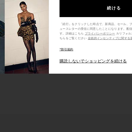
続ける
「続行」をクリックした時点で、新商品、セール、
ュースレターの受信に同意したことになります。配
す。詳細はこちら
プライバシーポリシー
カリフォルニア州の消費者の方は、こ
ちらをご覧ください
金銭的インセンティブに関する
*割引規約
購読しないでショッピングを続ける
Silver heels
Black Sneakers
Silver Bracelets