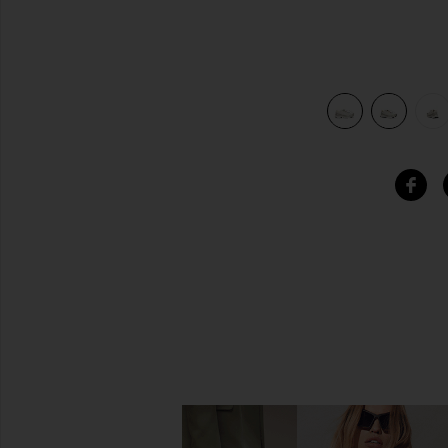
view 6 of 6 XT-6 スニーカー in Rainy Day, Paloma, & Silver