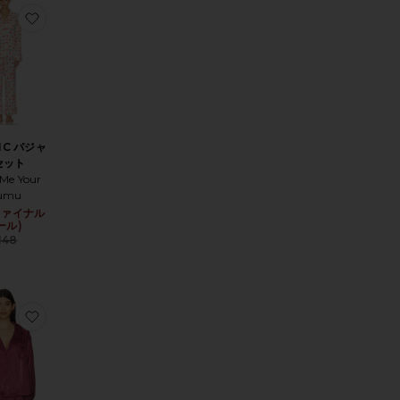
ET 太もも
りDIVINE Tシャツブラ
お気に入りCLASSIC パジャマセット
IC パジャ
セット
Me Your
umu
ce:
(ファイナル
Sale price:
 price:
ール)
Previous price:
148
HEATHER ソックス
入りタイツ
お気に入りMIDNIGHT MUSE スリープシャツ