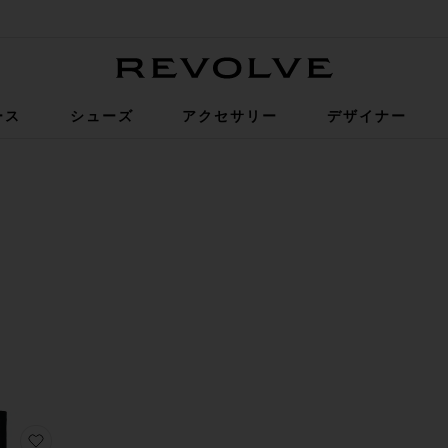
Revolve
ース
シューズ
アクセサリー
デザイナー
R
CTED
R
CTED
R
CTED
R
CTED
R
CTED
りCLASSIC PJ ランジェリー
お気に入りGRIP LEGWARMER レッグウォーマー