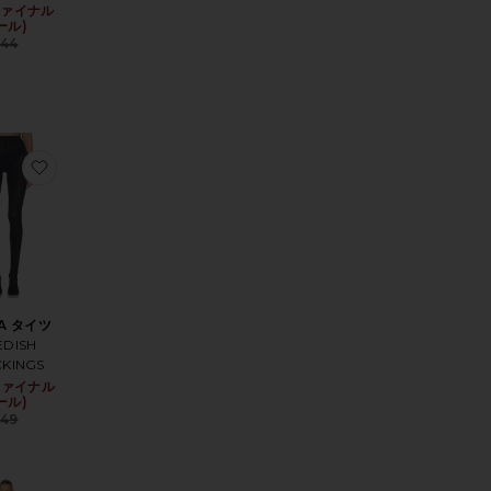
(ファイナル
Sale price:
ール)
ce:
Previous price:
44
 price:
P ソックス
りSWEET タイツ
お気に入りOLIVIA タイツ
IA タイツ
DISH
KINGS
ce:
(ファイナル
Sale price:
 price:
ール)
Previous price:
49