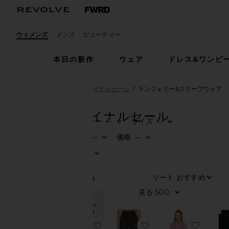
ウィメンズ
メンズ
ビューティー
本日の新作
ウェア
ドレス&ワンピ
ウィメンズ
セール
ファイナルセール
ランジェリー&スリープウェア
セール
ファイナルセール
デザイナー
サイズ
—
—
0
0
FILTE
SELE
FILTE
SELE
フ
カラー
価格
—
—
ァ
0
0
FILTE
SELE
FILTE
SELE
イ
股上
—
ナ
0
FILTE
SELE
ル
セ
ソート
244
商品
ー
ル
見る
今トレ
す
ンド！
べ
お気に入りくるぶし丈靴下
お気に入りMAT タイツ
お気に入
て
過去48時間