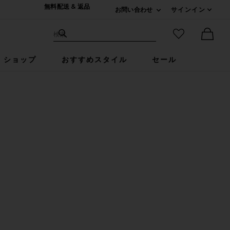
無料配送 & 返品
お問い合わせ
サインイン
Expand For ご連絡
サイト検索
お気に入りア
検索
Ther
ショップ
おすすめスタイル
セール