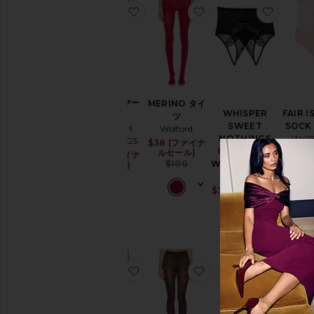
ニ
お気に入りTORA シマータイツ
お気に入りMERINO 
お気に入り
ム
ド
レ
ス
&
ワ
ン
TORA シマー
MERINO タイ
ピ
WHISPER
FAIR I
タイツ
ツ
ー
SWEET
SOCK
SWEDISH
Wolford
ス
NOTHINGS
Well
STOCKINGS
$38 (ファイナ
Sale price:
ホ
COUCOU HI
Bei
ルセール)
$22 (ファイナ
Sale price:
ー
Previous price:
WAIST ブリーフ
$100
ルセール)
$12 
ム
Previous price:
セ
$50
Only Hearts
$
$38 (ファイナル
Sale pri
ジ
セール)
ャ
Previous
$62
ケ
ッ
ト
&
コ
お気に入りELIN PREMIUM タイツ
お気に入りREBECKA
お気に入
ー
ト
ジ