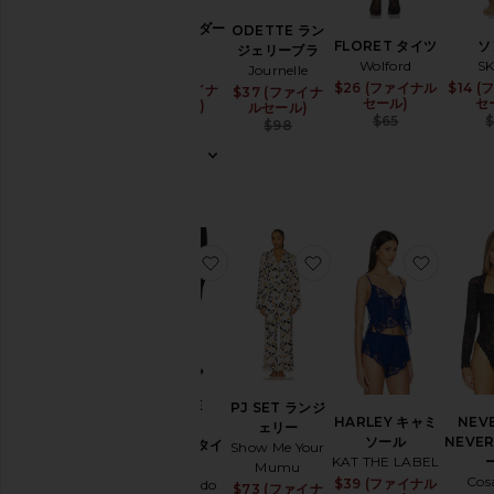
ー
ズ
BLISS アンダー
ODETTE ラン
FLORET タイツ
ソ
ウェア
ジェリーブラ
カ
Wolford
S
Natori
Journelle
テ
$26 (ファイナル
Sale pri
$14 
$13 (ファイナ
Sale price:
$37 (ファイナ
Sale price:
ゴ
セール)
セ
ルセール)
ルセール)
リ
Previous
$65
Previous price:
$22
Previous price:
$98
ー
で
見
る
す
べ
て
お気に入りFLEECE LINED OPAQU
お気に入りPJ SET ラ
お気に入
の
フ
ァ
イ
ナ
ル
セ
ー
FLEECE
PJ SET ランジ
ル
HARLEY キャミ
NEVE
LINED
ェリー
商
ソール
NEVE
OPAQUE タイ
Show Me Your
品
KAT THE LABEL
ツ
Mumu
Cos
$39 (ファイナル
Sale pri
Commando
ア
$73 (ファイナ
Sale price: