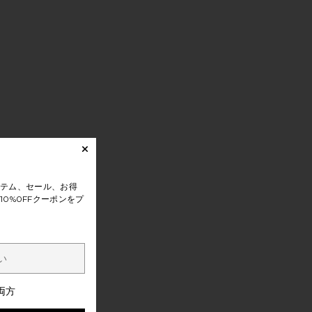
テム、セール、お得
0%0FFクーポンをプ
両方