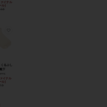
(ファイナル
Sale price:
 price:
ール)
Previous price:
148
OCK 2 PACK ソックス
りPIMA ソング
お気に入りPEARL くるぶし丈靴下
L くるぶし
靴下
tems
ce:
(ファイナル
Sale price:
 price:
ール)
Previous price:
$19