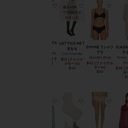
ブ
お気に入りPAM ヒップスター
お気に入りLATTICE N
お気に入
ラ
過去48時間
イ
で5回販売さ
ダ
れました
ル
ラ
ン
ジ
ェ
PAM ヒップス
LATTICE NET
リ
DIVINE Tシャツ
CLASS
ター
太もも
ー
ブラ
マ
Only Hearts
Commando
Skarlett Blue
Show 
$29 (ファイナ
Sale price:
ラ
$19 (ファイナ
Sale price:
M
ルセール)
$22 (ファイナル
Sale pri
ルセール)
ン
Previous price:
セール)
$46
Previous price:
$42
$95 
ジ
Previous
$59
セ
ェ
$
リ
ー
シ
ョ
お気に入りシャツ
お気に入りSET OF 2 
お気に
ー
ツ
シ
ェ
イ