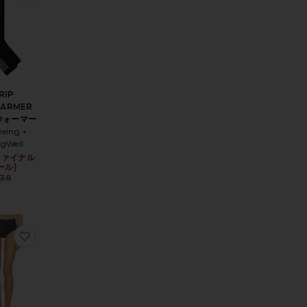
RIP
ARMER
ウォーマー
Being +
ngWell
ce:
(ファイナル
Sale price:
 price:
ール)
Previous price:
38
ランジェリーブラ
りFLORET タイツ
お気に入りソング