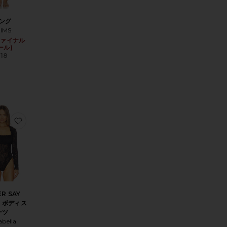
ング
KIMS
ce:
(ファイナル
Sale price:
ール)
 price:
Previous price:
$18
E タイツ
ンジェリー
りHARLEY キャミソール
お気に入りNEVER SAY NEVER ボディスーツ
R SAY
R ボディス
ーツ
abella
ce: