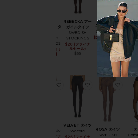
ュ
エ
リ
ー
ELIN
REBECKA アー
JOLIE ソング
MERI
PREMIUM タ
ガイルタイツ
ジ
Skarlett Blue
ソ
イツ
SWEDISH
ャ
My Su
$25 (ファイナル
Sale pri
SWEDISH
STOCKINGS
ン
セール)
$18 
STOCKINGS
プ
$20 (ファイナ
Sale price:
Previous
$39
セ
ルセール)
$20 (ファイナ
Sale price:
ス
Previous price:
$55
ルセール)
ー
Previous price:
$55
ツ
レ
ザ
ー
お気に入りタイツ
お気に入りVELVET タ
お気に入
ラ
ン
ジ
ェ
リ
ー
＆
タイツ
VELVET タイツ
パ
ROSA タイツ
タ
Commando
Wolford
ジ
SWEDISH
Com
ャ
$19 (ファイナ
Sale price:
$26 (ファイナ
Sale price: