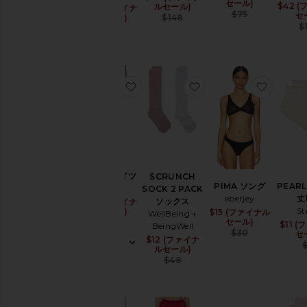
セール)
$42 
ルセール)
$34 (ファイナ
Sale price:
ク
Previous
$75
セ
Previous price:
$148
ルセール)
セ
$
Previous price:
$68
サ
リ
ー
ア
お気に入りDAISY タイツ
お気に入りSCRUNCH S
お気に入
ク
テ
ィ
ブ
ウ
ェ
ア
DAISY タイツ
SCRUNCH
バ
PIMA ソング
PEAR
Wolford
SOCK 2 PACK
ッ
eberjey
丈
ソックス
$20 (ファイナ
Sale price:
グ
S
ルセール)
$15 (ファイナル
Sale pri
WellBeing +
ビ
Previous price:
セール)
$55
$11 
BeingWell
ュ
Previous
$30
セ
$12 (ファイナ
Sale price:
ー
ルセール)
テ
Previous price:
$48
ィ
ー
デ