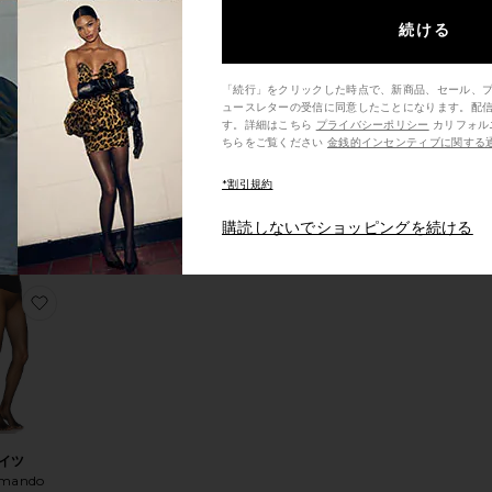
続ける
「続行」をクリックした時点で、新商品、セール、
NO スキー
ュースレターの受信に同意したことになります。配
ックス
す。詳細はこちら
プライバシーポリシー
カリフォルニア州の消費者の方は、こ
nday Ski
ce:
ちらをご覧ください
金銭的インセンティブに関する
(ファイナル
Sale price:
 price:
ール)
Previous price:
*割引規約
$55
購読しないでショッピングを続ける
イツ
りROSA タイツ
お気に入りタイツ
イツ
mando