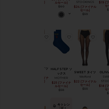
STOCKINGS
ルセール)
$19 
ルセール)
マ
Previous price:
セ
$48
Previous price:
$60
$24 (ファイナル
Sale pri
ア
$
セール)
ク
Previous
$59
セ
サ
リ
ー
お気に入りROSE タイツ
お気に入りHALF STE
お気に入
ボ
デ
ィ
ス
ー
ツ
&
ト
ROSE タイツ
HALF STEP ソ
ッ
SWEET タイツ
OLIV
Wolford
ックス
プ
Wolford
SWE
MOTHER
$28 (ファイナ
Sale price:
ス
STOC
ルセール)
$22 (ファイナル
Sale pri
$25 (ファイナ
Sale price:
Previous price:
セール)
$65
$18 
ルセール)
ブ
Previous
$55
セ
Previous price:
$58
ラ
$
ジ
ャ
ー
今トレン
ド！