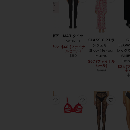
の
で10回販売
セ
されました
ー
ル
商
品
に
くるぶし丈靴下
MAT タイツ
CLASSIC PJ ラ
G
戻
Souls.
Wolford
ンジェリー
LEGW
る
$9 (ファイナル
Sale price:
$40 (ファイナ
Sale price:
Show Me Your
レッグ
セール)
ルセール)
Previous price:
Previous price:
$20
Mumu
Well
$80
サ
Bei
$67 (ファイナル
Sale pri
イ
セール)
ズ
$24 
Previous
$148
で
セ
見
$
る
ウ
ェ
ア
お気に入りBLISS アンダーウェア
お気に入りODETTE 
お気に入
デ
ニ
ム
シ
ュ