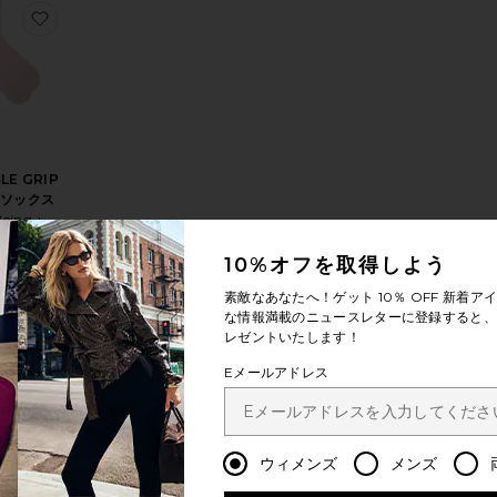
タイツ
WHISPER SWEET NOTHINGS COUCOU HI WAIST ブリーフ
お気に入りFAIR ISLE GRIP SOCK ソックス
SLE GRIP
 ソックス
Being +
ngWell
10%オフを取得しよう
(ファイナル
Sale price:
ール)
Previous price:
26
素敵なあなたへ！ゲット
10％ OFF
新着アイ
ce:
な情報満載のニュースレターに登録すると、1
 price:
レゼントいたします！
Eメールアドレス
 アーガイルタイツ
りJOLIE ソング
お気に入りMERINO スキーソックス
ウィメンズ
メンズ