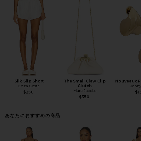
Silk Slip Short
The Small Claw Clip
Nouveaux Pu
Enza Costa
Clutch
Jenny
Marc Jacobs
$250
$1
$350
あなたにおすすめの商品