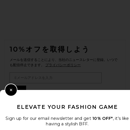
FOOTER
10%オフを取得しよう
メールを送信することにより、当社のニュースレターに登録。いつで
も配信停止できます。
プライバシーポリシー
Email Address
Sign Up
Close Modal
ELEVATE YOUR FASHION GAME
ja
USD
Change Country Regions Preferences
Sign up for our email newsletter and get
10% OFF*
, it's like
having a stylish BFF.