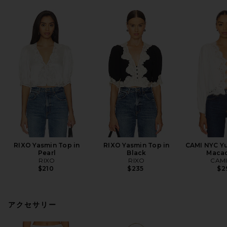
RIXO Yasmin Top in
RIXO Yasmin Top in
CAMI NYC Yu
Pearl
Black
Maca
RIXO
RIXO
CAMI
$210
$235
$2
アクセサリー