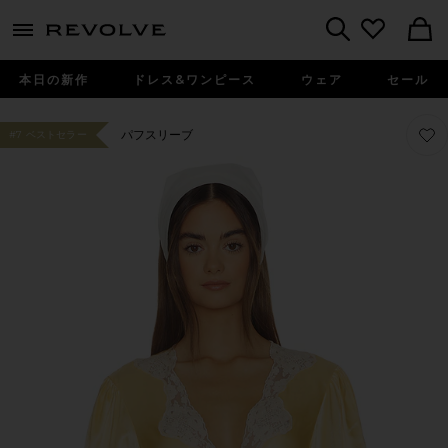
menu - shows more content
Revolve, Apparel & Fashion
Search
本日の新作
ドレス&ワンピース
ウェア
セール
お気に
お気に
パフスリーブ
#7 ベストセラー