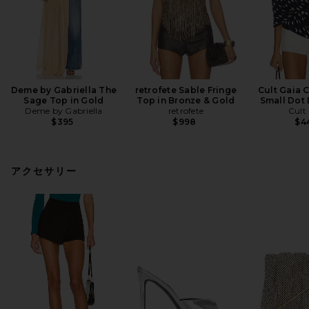
Deme by Gabriella The
retrofete Sable Fringe
Cult Gaia 
Sage Top in Gold
Top in Bronze & Gold
Small Dot
Deme by Gabriella
retrofete
Cult
$395
$998
$4
アクセサリー