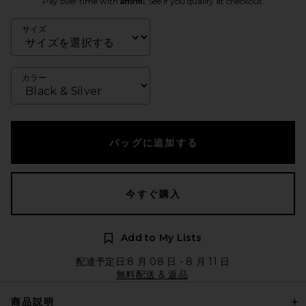
Pay over time with
. See if you qualify at checkout.
サイズ
カラー
バッグに追加する
今すぐ購入
Add to My Lists
配達予定日:8 月 08 日 - 8 月 11 日
無料配送 & 返品
商品説明