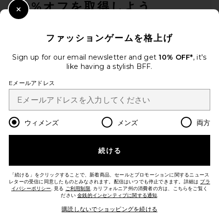
10%オフを取得しよう
Close Modal
メールを送信することにより、当社のニュースレターに登録。いつで
も配信停止できます。
プライバシーポリシー
ファッションゲームを格上げ
Email Address
Sign up for our email newsletter and get
10% OFF*
, it's
like having a stylish BFF.
Sign Up
Eメールアドレス
ja
USD
Change Country Regions Preferences
ウィメンズ
メンズ
両方
続ける
改善にご協力ください！
本日のお買い物に関する簡単なアンケートを実施しております
Let's Go!
「続ける」をクリックすることで、新着商品、セールとプロモーションに関するニュース
レターの受信に同意したものとみなされます。配信はいつでも停止できます。詳細は
プラ
イバシーポリシー
. 見る
ご利用制限
. カリフォルニア州の消費者の方は、こちらをご覧く
ださい
金銭的インセンティブに関する通知
.
カスタマーサービス
購読しないでショッピングを続ける