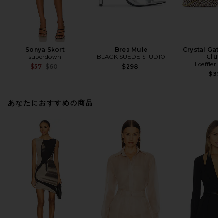
Sonya Skort
Brea Mule
Crystal Ga
superdown
BLACK SUEDE STUDIO
Clu
Loeffler
Previous price:
$57
$60
$298
$3
あなたにおすすめの商品