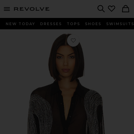
menu - shows more content
Revolve, Apparel & Fashion
Search
NEW TODAY
DRESSES
TOPS
SHOES
SWIMSUIT
お気に入り SIREN シャツ