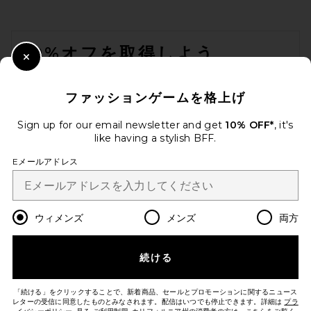
Polo Ralph Lauren Sport Calf
Small Shoulder Bag in Acorn
FOOTER
Polo Ralph Lauren
$498
10%オフを取得しよう
Close Modal
メールを送信することにより、当社のニュースレターに登録。いつで
も配信停止できます。
プライバシーポリシー
ファッションゲームを格上げ
Email Address
Sign up for our email newsletter and get
10% OFF*
, it's
like having a stylish BFF.
Sign Up
Eメールアドレス
ja
USD
Change Country Regions Preferences
ウィメンズ
メンズ
両方
続ける
改善にご協力ください！
本日のお買い物に関する簡単なアンケートを実施しております
Let's Go!
Free People Baby Emerson
「続ける」をクリックすることで、新着商品、セールとプロモーションに関するニュース
Tote in Saddle
レターの受信に同意したものとみなされます。配信はいつでも停止できます。詳細は
プラ
Free People