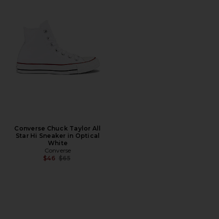
Converse Chuck Taylor All
Star Hi Sneaker in Optical
White
Converse
前の価格:
$46
$65