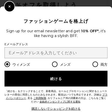
10%オフを取得しよう
Close Modal
Parachute Terry Stripe
メールを送信することにより、当社のニュースレターに登録。いつで
Slippers in Bone & Tobacco
も配信停止できます。
プライバシーポリシー
Parachute
ファッションゲームを格上げ
$59
Email Address
Sign up for our email newsletter and get
10% OFF*
, it's
like having a stylish BFF.
Sign Up
Eメールアドレス
ja
USD
Change Country Regions Preferences
ウィメンズ
メンズ
両方
続ける
改善にご協力ください！
本日のお買い物に関する簡単なアンケートを実施しております
Let's Go!
「続ける」をクリックすることで、新着商品、セールとプロモーションに関するニュース
レターの受信に同意したものとみなされます。配信はいつでも停止できます。詳細は
プラ
イバシーポリシー
. 見る
ご利用制限
. カリフォルニア州の消費者の方は、こちらをご覧く
ださい
金銭的インセンティブに関する通知
.
カスタマーサービス
購読しないでショッピングを続ける
Dr. Martens T-bar Boot in