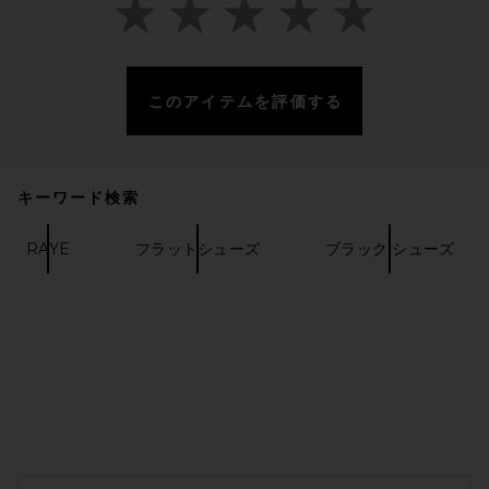
このアイテムを評価する
THE ATTICO Kali Ballerina in
Dark Brown
THE ATTICO
前の価格:
$468
$850
キーワード検索
RAYE
フラットシューズ
ブラック シューズ
FOOTER