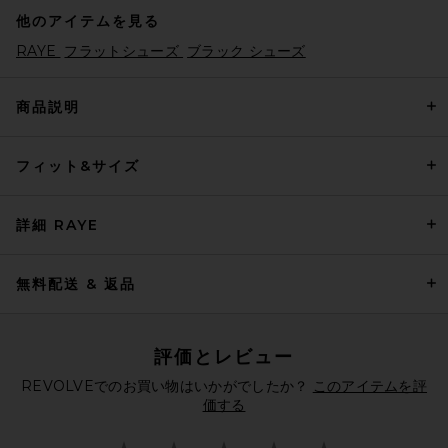
他のアイテムを見る
RAYE
フラットシューズ
ブラック シューズ
商品説明
フィット&サイズ
Helsa Puffy Slide in Tan
Helsa
前の価格:
$95
$248
詳細 RAYE
無料配送 & 返品
評価とレビュー
REVOLVEでのお買い物はいかがでしたか？
このアイテムを評
価する