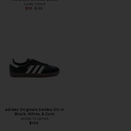
Lusso Cloud
前の価格:
$95
$135
adidas Originals Samba OG in
Black, White, & Gum
adidas Originals
$100