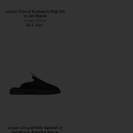
Lusso Cloud Scenario Slip On
in Jet Black
Lusso Cloud
前の価格:
$43
$65
Lusso Cloud Pelli Sandal in
Jet Black & Matte Black