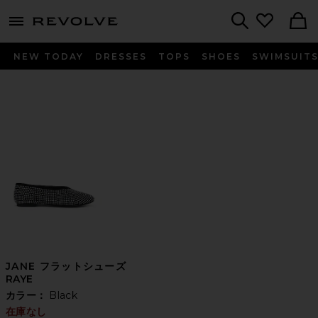
menu - shows more content
Revolve, Apparel & Fashion
Search
NEW TODAY
DRESSES
TOPS
SHOES
SWIMSUIT
JANE フラットシューズ
RAYE
カラー：
Black
在庫なし