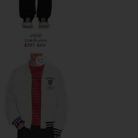
パンツ
Cole Buxton
Previous price:
$237
$315
Favorite ジャケット