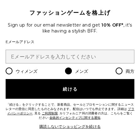
ファッションゲームを格上げ
Sign up for our email newsletter and get
10% OFF*
, it's
MOVE スニーカー
While on Earth
like having a stylish BFF.
$160
Eメールアドレス
Favorite MOVE スニーカー
ウィメンズ
メンズ
両方
続ける
「続ける」をクリックすることで、新着商品、セールとプロモーションに関するニュース
レターの受信に同意したものとみなされます。配信はいつでも停止できます。詳細は
プラ
イバシーポリシー
. 見る
ご利用制限
. カリフォルニア州の消費者の方は、こちらをご覧く
ださい
金銭的インセンティブに関する通知
.
購読しないでショッピングを続ける