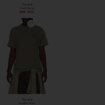
Tシャツ
Fred Perry
Previous price:
$88
$125
Favorite Tシャツ
Tシャツ
Austin Post