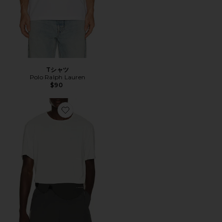
Tシャツ
Polo Ralph Lauren
$90
Favorite PAF Tシャツ