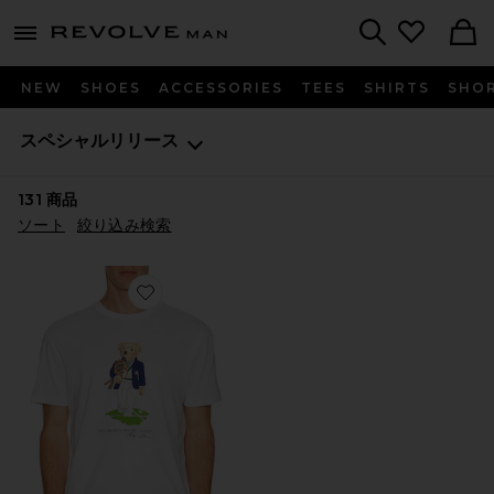
Revolve
menu - shows more content
Search
NEW
SHOES
ACCESSORIES
TEES
SHIRTS
SHO
スペシャルリリース
131
商品
ソート
絞り込み検索
Favorite Tシャツ