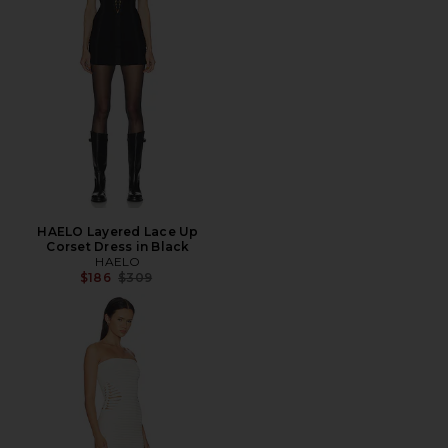
HAELO Layered Lace Up
Corset Dress in Black
HAELO
前の価格:
$186
$309