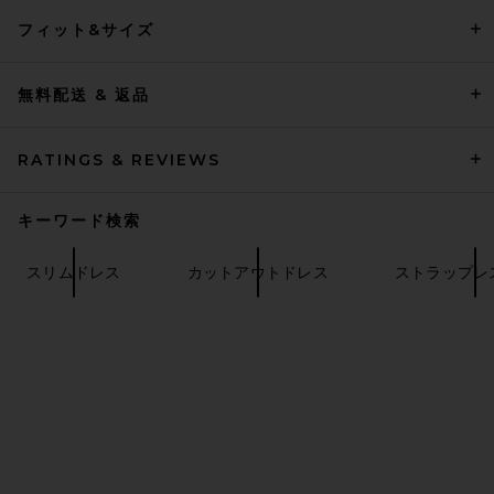
EAVES Dani Classic Suiting
Mini Dress in Charcoal
フィット&サイズ
Melange
EAVES
$229
無料配送 & 返品
RATINGS & REVIEWS
キーワード検索
スリムドレス
カットアウトドレス
ストラップレ
Ronny Kobo Seb Dress in
Black
Ronny Kobo