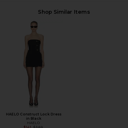
Shop Similar Items
HAELO Construct Lock Dress
in Black
HAELO
前の価格:
$141
$389