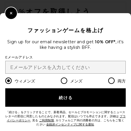
FOOTER
前の価格:
$441
$648
10%オフを取得しよう
Close Modal
メールを送信することにより、当社のニュースレターに登録。いつで
も配信停止できます。
プライバシーポリシー
ファッションゲームを格上げ
Email Address
Sign up for our email newsletter and get
10% OFF*
, it's
like having a stylish BFF.
Sign Up
Eメールアドレス
ja
USD
Change Country Regions Preferences
ウィメンズ
メンズ
両方
続ける
改善にご協力ください！
KNWLS SMK Dress in Brown
本日のお買い物に関する簡単なアンケートを実施しております
Let's Go!
KNWLS
「続ける」をクリックすることで、新着商品、セールとプロモーションに関するニュース
前の価格:
$1,263
$1,418
レターの受信に同意したものとみなされます。配信はいつでも停止できます。詳細は
プラ
イバシーポリシー
. 見る
ご利用制限
. カリフォルニア州の消費者の方は、こちらをご覧く
ださい
金銭的インセンティブに関する通知
.
カスタマーサービス