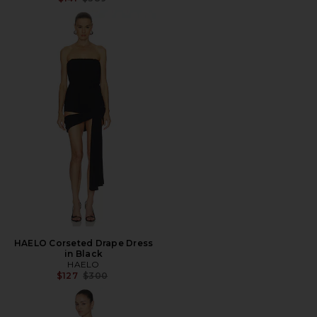
HAELO Corseted Drape Dress
in Black
HAELO
前の価格:
$127
$300