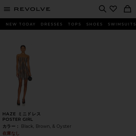
menu - shows more content
Revolve, Apparel & Fashion
Search
NEW TODAY
DRESSES
TOPS
SHOES
SWIMSUIT
HAZE ミニドレス
POSTER GIRL
カラー：
Black, Brown, & Oyster
在庫なし