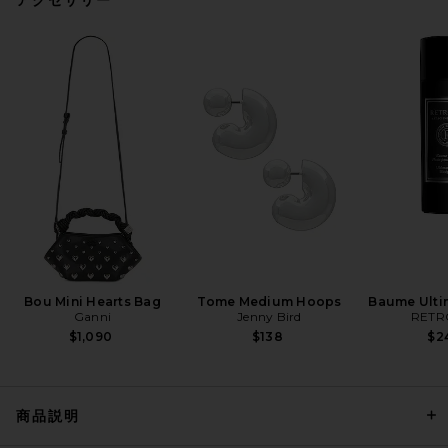
SRG Billy Dress in Chocolate
SRG
前の価格:
$350
$1,000
Bou Mini Hearts Bag
Tome Medium Hoops
Baume Ulti
Ganni
Jenny Bird
RETR
$1,090
$138
$2
商品説明