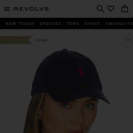
menu - shows more content
Revolve, Apparel & Fashion
Search
NEW TODAY
DRESSES
TOPS
SHOES
SWIMSUIT
お気
お気
In Hats
#1 ベストセラー