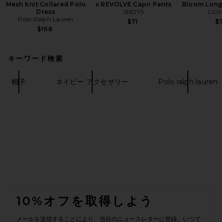
Mesh Knit Collared Polo
x REVOLVE Capri Pants
Bloom Long
Dress
SNDYS
LIO
Polo Ralph Lauren
$71
$7
$168
キーワード検索
帽子
ネイビー アクセサリー
Polo ralph lauren
FOOTER
10%オフを取得しよう
メールを送信することにより、当社のニュースレターに登録。いつで