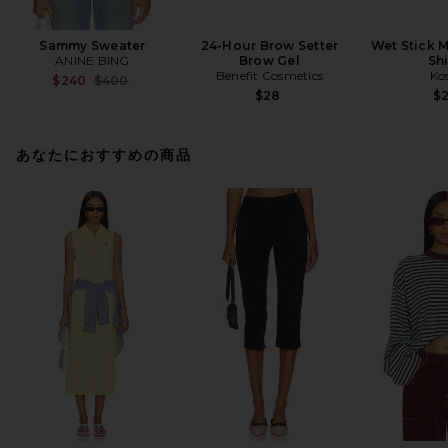
Sammy Sweater
24-Hour Brow Setter
Wet Stick M
ANINE BING
Brow Gel
Sh
Benefit Cosmetics
Ko
Previous price:
$240
$400
$28
$
あなたにおすすめの商品