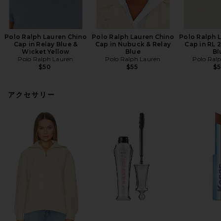
Polo Ralph Lauren Chino
Polo Ralph Lauren Chino
Polo Ralph 
Cap in Relay Blue &
Cap in Nubuck & Relay
Cap in RL 
Wicket Yellow
Blue
Bl
Polo Ralph Lauren
Polo Ralph Lauren
Polo Ral
$50
$55
$
アクセサリー