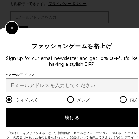
も配信停止できます。
プライバシーポリシー
Email Address
Sign Up
Close Modal
ファッションゲームを格上げ
Sign up for our email newsletter and get
10% OFF*
, it's like
ja
USD
Change Country Regions Preferences
having a stylish BFF.
Eメールアドレス
改善にご協力ください！
本日のお買い物に関する簡単なアンケートを実施しております
Let's Go!
ウィメンズ
メンズ
両方
カスタマーサービス
続ける
© EMINENT, INC. (A REVOLVE GROUP COMPANY). ALL RIGHTS RESERVED
「続ける」をクリックすることで、新着商品、セールとプロモーションに関するニュースレ
ターの受信に同意したものとみなされます。配信はいつでも停止できます。詳細は
プライバ