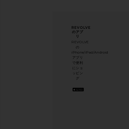
ニュ
アン
REVOLVE
ース
ケー
のアプ
The North Face Mudder Trucker in
Polo Ralph Lauren Leat
レタ
トに
リ
TNF Black
Belt in Ta
ー登
ご協
REVOLVE
The North Face
Polo Ralph La
録
力く
の
$35
$80
ださ
iPhone/iPad/Android
メー
い
アプリ
ルニ
本日
で便利
ュー
のお
にショ
スレ
買い
ッピン
ター
物に
グ
に登
関す
録し
る簡
て、
単な
10%
アン
オフ
ケー
を取
トを
得し
実施
よう
.
して
お洒
おり
落な
ます