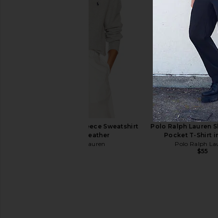
Polo Ralph Lauren Chino Sport Cap
Polo Ralph Lauren St
in Stone Pebble
Classic Sport Cap in 
Polo Ralph Lauren
Polo Ralph La
$55
$60
Polo Ralph Lauren Fleece Sweatshirt
Polo Ralph Lauren S
in Andover Heather
Pocket T-Shirt i
Polo Ralph Lauren
Polo Ralph La
$125
$55