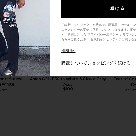
続ける
「続行」をクリックした時点で、新商品、セール、
ュースレターの受信に同意したことになります。配
retch Twill
Polo Ralph Lauren Chino Sport Cap
Fear of G
す。詳細はこちら
プライバシーポリシー
カリフォルニア州の消費者の方は、こ
Corn Yellow
in Canopy Olive
Ho
ちらをご覧ください
金銭的インセンティブに関する
uren
Polo Ralph Lauren
Fear 
$55
*割引規約
購読しないでショッピングを続ける
hort Sleeve
Asics GEL-1130 in White & Cloud Grey
Fear of Go
n White
Asics
Hoo
$100
uren
Fear o