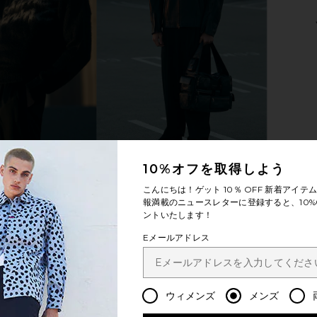
hort Sleeve
Polo Ralph Lauren Chino Sport Cap
On Cloudmon
RL Black
in Nutmeg Brown
uren
Polo Ralph Lauren
$55
10%オフを取得しよう
こんにちは！ゲット
10％ OFF
新着アイテム
報満載のニュースレターに登録すると、10%
ントいたします！
Eメールアドレス
ウィメンズ
メンズ