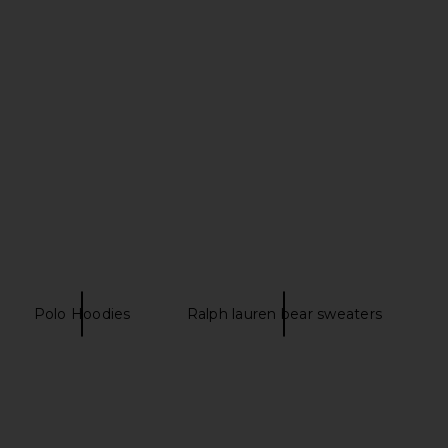
n Monologo Embroidery
Motel Margarita Retire Dad Hat in
all Cap in Black
Bone
Calvin Klein
Motel Margarita
$39
$39
Polo Hoodies
Ralph lauren bear sweaters