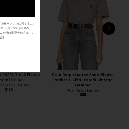
プロモーションに関するニ
信停止はいつでも可能で
od ESSENTIALS Fleece
Asics GEL-1130 in White & Cloud
NEXT
odie in Black
Grey
通知
P
of God ESSENTIALS
Asics
$150
$100
d ESSENTIALS Fleece
Polo Ralph Lauren Short Sleeve
die in Black
Pocket T-Shirt in Dark Vintage
f God ESSENTIALS
Heather
$150
Polo Ralph Lauren
$55