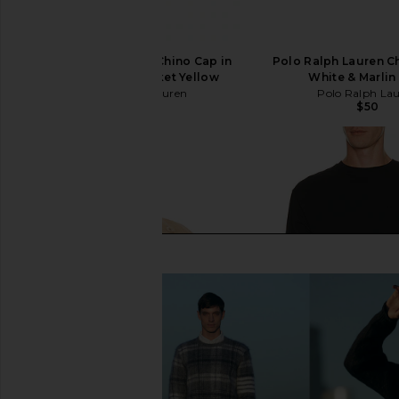
Polo Ralph Lauren Chino Cap in
Polo Ralph Lauren C
Relay Blue & Wicket Yellow
White & Marlin
Polo Ralph Lauren
Polo Ralph La
$50
$50