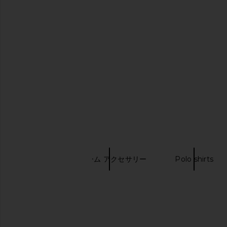
Polo Ralph Lauren Short Sleeve
Casio MTP1302 Serie
Pocket T-Shirt in White
Silver & Bla
Polo Ralph Lauren
Casio
$55
$90
キーワード検索
帽子
クリーム アクセサリー
Polo shirts