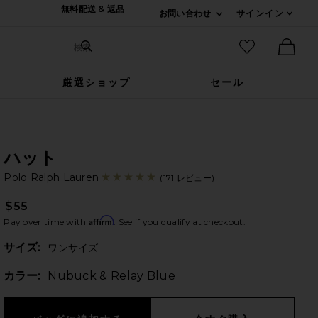
無料配送 & 返品
お問い合わせ
サインイン
Expand For ご連絡
サイト検索
お気に入りア
検索
Ther
厳選ショップ
セール
ハット
Po
bran
Polo Ralph Lauren
(171 レビュー)
$55
Affirm
Pay over time with
. See if you qualify at checkout.
Plea
サイズ:
ワンサイズ
カラー:
Nubuck & Relay Blue