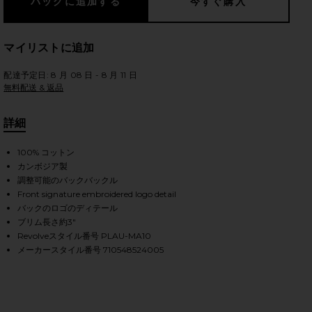
マイリストに追加
のスライド
配達予定日: 8 月 08 日 - 8 月 11 日
無料配送 & 返品
詳細
100% コットン
カンボジア製
調整可能のバックバックル
Front signature embroidered logo detail
バックのロゴのディテール
ブリム長さ約3"
Revolveスタイル番号 PLAU-MA10
メーカースタイル番号 710548524005
iew 2 of 4 ハット in Nubuck & Relay Blue
view