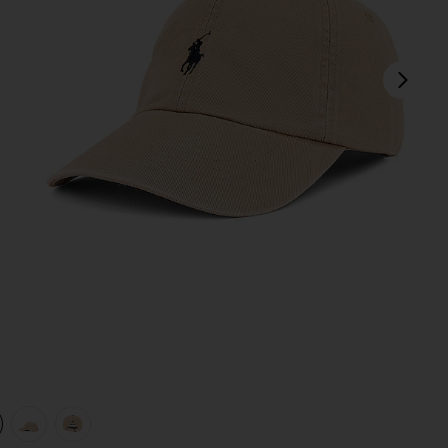
次
view 1 of 4 ハット in Nubuck & Relay Blue
v