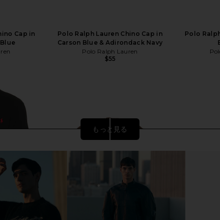
hino Cap in
Polo Ralph Lauren Chino Cap in
Polo Ralph
 Blue
Carson Blue & Adirondack Navy
uren
Polo Ralph Lauren
Pol
$55
もっと見る