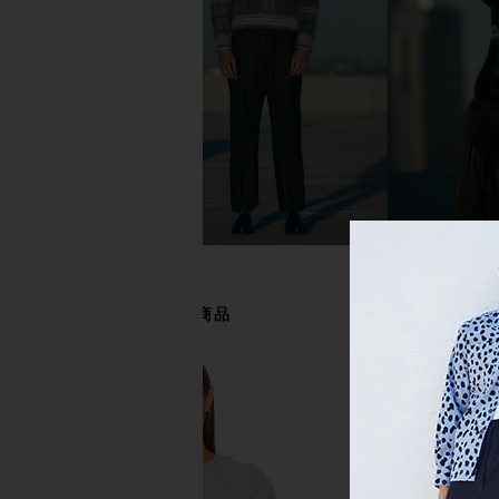
Polo Ralph Lauren Chino Sport Cap
Polo Ralph Lauren S
in Vintage Khaki
Pocket T-Shirt in 
Polo Ralph Lauren
Polo Ralph La
$55
$55
あなたにおすすめの商品