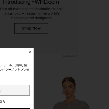
ster Exclusive in All
Polo Ralph Lauren Short Sleeve
White
Pocket T-Shirt in Dark Vintage
On
Heather
$170
Polo Ralph Lauren
$55
、セール、お得な情
0FFクーポンをプレゼ
両方