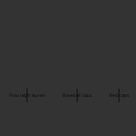
s Watch in
Polo Ralph Lauren Chino Sport Cap
Calvin Klei
ck
in Bristol Blue
Baseb
Polo Ralph Lauren
$55
Polo ralph lauren
Baseball caps
Red caps