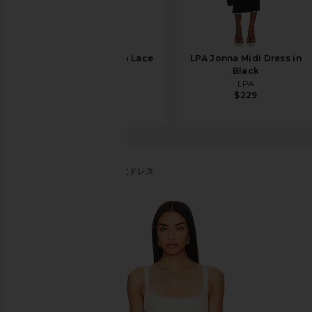
SRG Wynn Dress in Lace
LPA Jonna Midi Dress in
SRG
Black
$300
$400
LPA
$229
PatBO
FRINGE ミディ丈ドレス
お気に入りPatBO Fringe Midi Dress in White