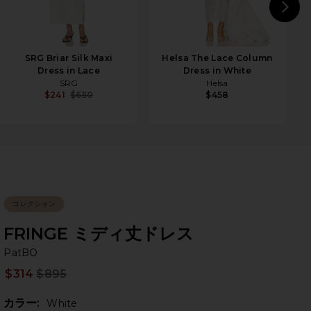
N
SRG Briar Silk Maxi
Helsa The Lace Column
Dress in Lace
Dress in White
SRG
Helsa
$241
$650
$458
コレクション
FRINGE ミディ丈ドレス
Pa
bran
PatBO
$314
$895
Prev
カラー:
White