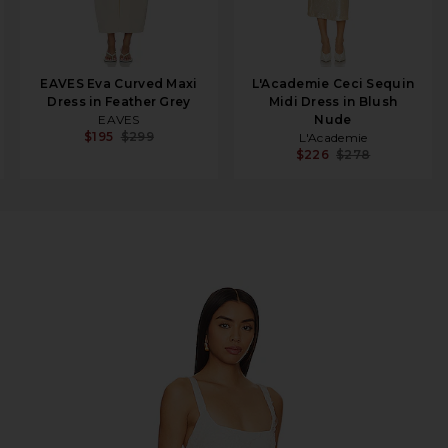
EAVES Eva Curved Maxi
L'Academie Ceci Sequin
Dress in Feather Grey
Midi Dress in Blush
EAVES
Nude
$195
$299
L'Academie
$226
$278