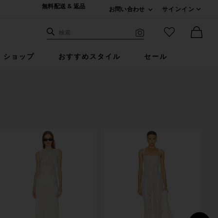
無料配送 & 返品
お問い合わせ
サインイン
Expand For ご連絡
サイト検索
お気に入りア
検索
Visual Search
Ther
ショップ
おすすめスタイル
セール