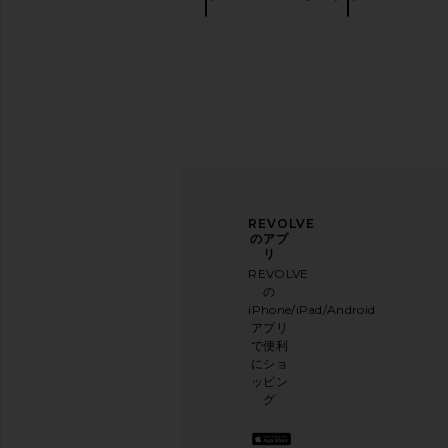
ニュ
アン
REVOLVE
ース
ケー
のアプ
レタ
トに
リ
ー登
ご協
REVOLVE
録
力く
の
ださ
iPhone/iPad/Android
メー
い
アプリ
ルニ
本日
で便利
ュー
のお
にショ
スレ
買い
ッピン
ター
物に
グ
に登
関す
録し
る簡
て、
単な