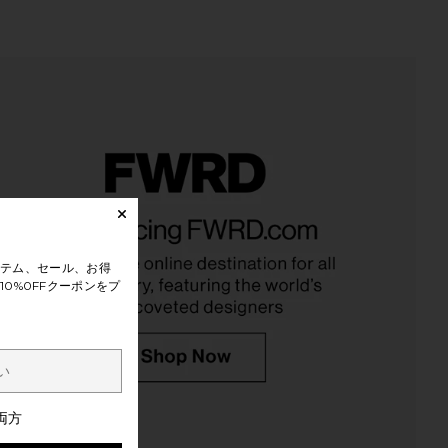
テム、セール、お得
0%0FFクーポンをプ
両方