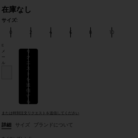
在庫なし
サイズ:
サイ
0
2
4
6
8
10
サイズ:
サイズ:
サイズ:
サイズ:
サイズ:
サイズ:
E
のスライド
メ
リ
ク
ー
エ
ル
ス
ト
を
送
信
す
る
または特別注文リクエストを送信してください
詳細
サイズ
ブランドについて
, Cu