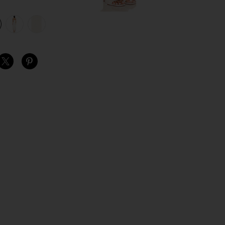
view 1 of 4 FRINGE ミディ丈ドレス in White
v
S
S
S