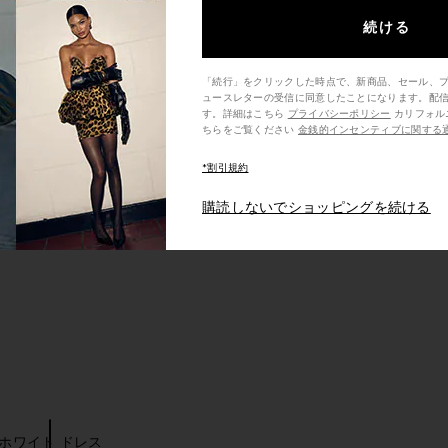
続ける
「続行」をクリックした時点で、新商品、セール、
ュースレターの受信に同意したことになります。配
す。詳細はこちら
プライバシーポリシー
カリフォルニア州の消費者の方は、こ
ちらをご覧ください
金銭的インセンティブに関する
*割引規約
購読しないでショッピングを続ける
ホワイト ドレス