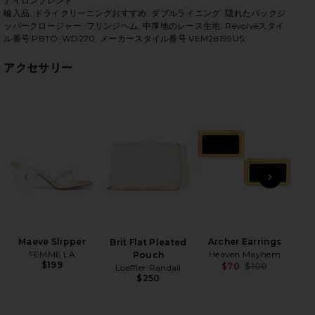
ナイロンブレンド
輸入品. ドライクリーニングおすすめ. ダブルライニング. 隠れたバックジ
iew 2 of 4 FRINGE ミディ丈ドレス in White
vie
ッパークロージャー. フリンジヘム. 中厚地のレース生地. Revolveスタイ
ル番号 PBTO-WD270. メーカースタイル番号 VEM28199US.
アクセサリー
HARE FRINGE MIDI DRESS IN WHITE ON FACEBOOK (
HARE FRINGE MIDI DRESS IN WHITE ON TWITTER (O
HARE FRINGE MIDI DRESS IN WHITE ON PINTEREST 
前のスライド
次のス
Tra
Set
Maeve Slipper
Archer Earrings
Brit Flat Pleated
FEMME LA
Heaven Mayhem
Pouch
$199
$70
$100
Loeffler Randall
Previ
$250