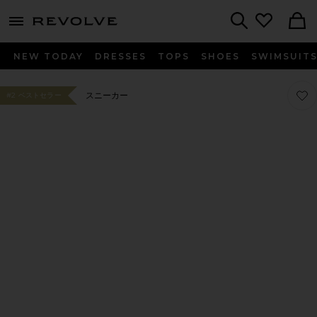
menu - shows more content
Revolve, Apparel & Fashion
Search
NEW TODAY
DRESSES
TOPS
SHOES
SWIMSUIT
お気に
お気に
スニーカー
#2 ベストセラー