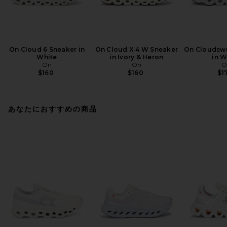
On Cloud 6 Sneaker in
On Cloud X 4 W Sneaker
On Cloudswi
White
in Ivory & Heron
in W
On
On
O
$160
$160
$1
あなたにおすすめの商品