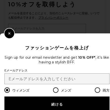
10%オフを取得しよう
メールを送信することにより、当社のニュースレターに登録。いつで
も配信停止できます。
プライバシーポリシー
Email Address
Close Modal
Sign Up
ファッションゲームを格上げ
Sign up for our email newsletter and get
10% OFF*
, it's like
ja
USD
having a stylish BFF.
Change Country Regions Preferences
Eメールアドレス
改善にご協力ください！
本日のお買い物に関する簡単なアンケートを実施しております
Let's Go!
ウィメンズ
メンズ
両方
カスタマーサービス
続ける