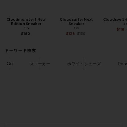
Cloudmonster 1 New
Cloudsurfer Next
Cloudswift 
Edition Sneaker
Sneaker
O
On
On
$118
Previous price:
$180
$128
$150
キーワード検索
On
スニーカー
ホワイト シューズ
Pear
FOOTER