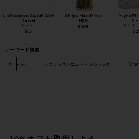
Lia Facetted Clutch With
Shilpa Maxi Dress
Rayne Pl
Tassel
NBD
Clu
olga berg
Loeffler
$249
$95
$2
キーワード検索
クラッチ
メタリックのニュートラルバッグ
Cha
FOOTER
10%オフを取得しよう