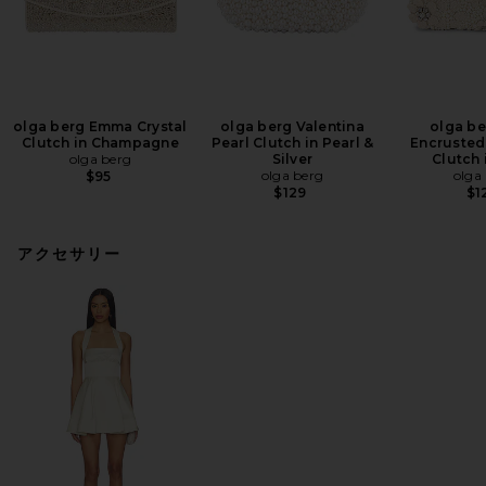
olga berg Emma Crystal
olga berg Valentina
olga be
Clutch in Champagne
Pearl Clutch in Pearl &
Encrusted
olga berg
Silver
Clutch 
olga berg
olga
$95
$129
$1
アクセサリー