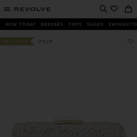
menu - shows more content
Revolve, Apparel & Fashion
Search
NEW TODAY
DRESSES
TOPS
SHOES
SWIMSUIT
お気に
お気に
クラッチ
#16 ベストセラー