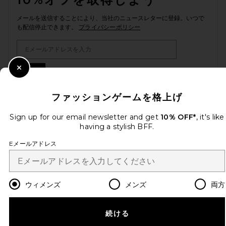
メールを送信することにより、当社のニュースレターに登録。いつで
も配信停止できます。
プライバシーポリシー
Email Address
Sign Up
Close Modal
ファッションゲームを格上げ
Sign up for our email newsletter and get
10% OFF*
, it's like
ja
USD
Change Country Regions Preferences
having a stylish BFF.
Eメールアドレス
改善にご協力ください！
本日のお買い物に関する簡単なアンケートを実施しております
Let's Go!
ウィメンズ
メンズ
両方
カスタマーサービス
続ける