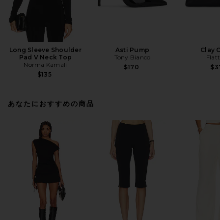
Long Sleeve Shoulder
Asti Pump
Clay 
Pad V Neck Top
Tony Bianco
Flat
Norma Kamali
$170
$3
$135
あなたにおすすめの商品