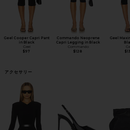
Geel Cooper Capri Pant
Commando Neoprene
Geel Maxin
in Black
Capri Legging in Black
Bl
Geel
Commando
Ge
$97
$128
$1
アクセサリー