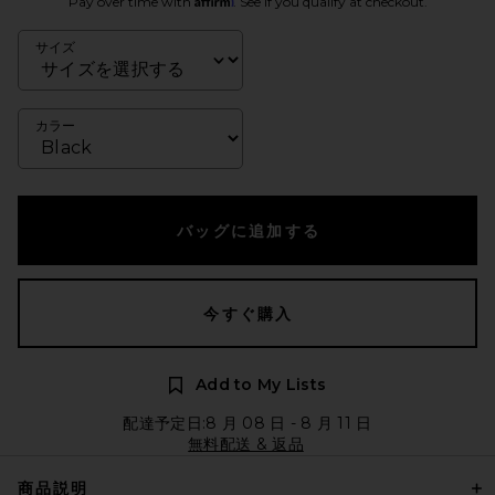
Pay over time with
. See if you qualify at checkout.
サイズ
カラー
バッグに追加する
今すぐ購入
Add to My Lists
配達予定日:8 月 08 日 - 8 月 11 日
無料配送 & 返品
商品説明