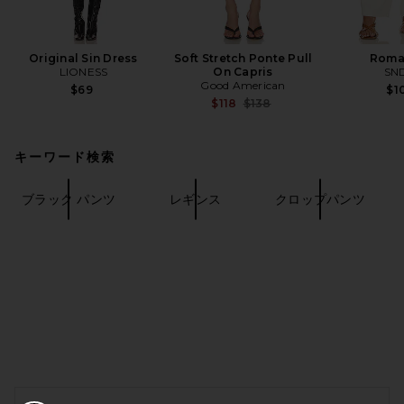
Original Sin Dress
Soft Stretch Ponte Pull
Roma
LIONESS
On Capris
SN
Good American
$69
$1
Previous price:
$118
$138
キーワード検索
ブラック パンツ
レギンス
クロップパンツ
FOOTER