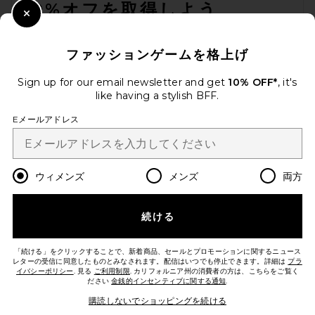
10%オフを取得しよう
Close Modal
メールを送信することにより、当社のニュースレターに登録。いつで
も配信停止できます。
プライバシーポリシー
ファッションゲームを格上げ
Email Address
Sign up for our email newsletter and get
10% OFF*
, it's
like having a stylish BFF.
Sign Up
Eメールアドレス
ja
USD
Change Country Regions Preferences
ウィメンズ
メンズ
両方
続ける
改善にご協力ください！
本日のお買い物に関する簡単なアンケートを実施しております
Let's Go!
「続ける」をクリックすることで、新着商品、セールとプロモーションに関するニュース
レターの受信に同意したものとみなされます。配信はいつでも停止できます。詳細は
プラ
イバシーポリシー
. 見る
ご利用制限
. カリフォルニア州の消費者の方は、こちらをご覧く
ださい
金銭的インセンティブに関する通知
.
カスタマーサービス
購読しないでショッピングを続ける