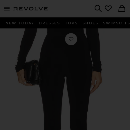
menu - shows more content
Revolve, Apparel & Fashion
Search
NEW TODAY
DRESSES
TOPS
SHOES
SWIMSUIT
お気に入り カプリレギンス