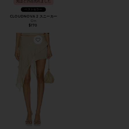
先ほど25点売れました
ベストセラー
CLOUDNOVA 2 スニーカー
On
$170
Favorite PALISADES スカート