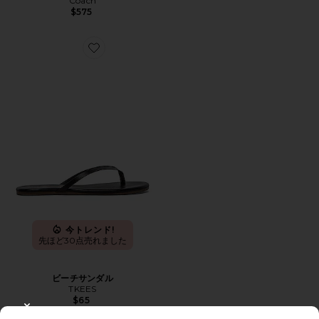
Coach
$575
Favorite ビーチサンダル
今トレンド!
先ほど30点売れました
ビーチサンダル
TKEES
$65
CLOSE MODAL