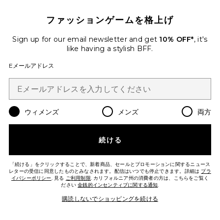
Favorite ROMA パンツ
ファッションゲームを格上げ
Sign up for our email newsletter and get
10% OFF*
, it's
like having a stylish BFF.
Eメールアドレス
ウィメンズ
メンズ
両方
続ける
「続ける」をクリックすることで、新着商品、セールとプロモーションに関するニュース
ROMA パンツ
レターの受信に同意したものとみなされます。配信はいつでも停止できます。詳細は
プラ
SNDYS
イバシーポリシー
. 見る
ご利用制限
. カリフォルニア州の消費者の方は、こちらをご覧く
ださい
金銭的インセンティブに関する通知
.
$108
購読しないでショッピングを続ける