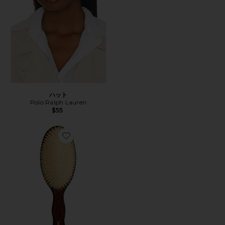
ハット
Polo Ralph Lauren
$55
Favorite THE MERMAID BRUSH ESSENTIAL BOA