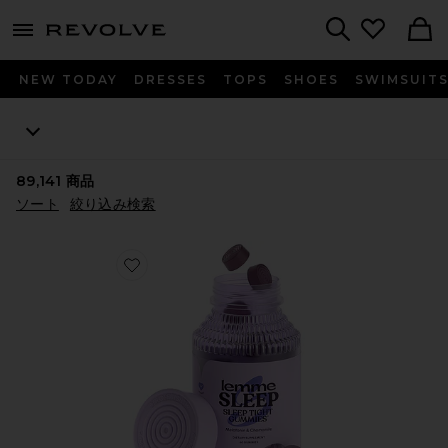
menu - shows more content
Revolve, Apparel & Fashion
Search
NEW TODAY
DRESSES
TOPS
SHOES
SWIMSUIT
89,141
商品
ソート
絞り込み検索
Favorite SLEEP ビタミングミ