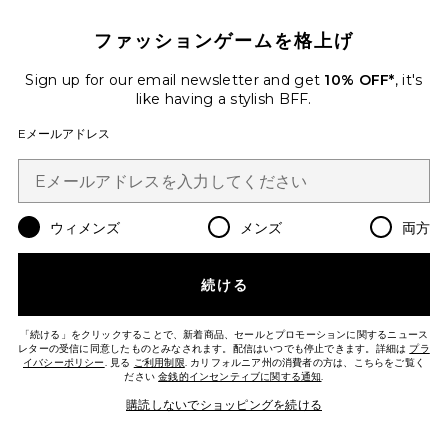
ファッションゲームを格上げ
Favorite ハット
Sign up for our email newsletter and get
10% OFF*
, it's
like having a stylish BFF.
Eメールアドレス
ウィメンズ
メンズ
両方
続ける
「続ける」をクリックすることで、新着商品、セールとプロモーションに関するニュース
レターの受信に同意したものとみなされます。配信はいつでも停止できます。詳細は
プラ
イバシーポリシー
. 見る
ご利用制限
. カリフォルニア州の消費者の方は、こちらをご覧く
ださい
金銭的インセンティブに関する通知
.
ハット
Polo Ralph Lauren
購読しないでショッピングを続ける
$55