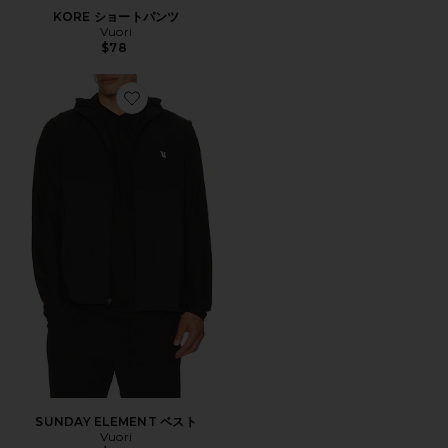
KORE ショートパンツ
Vuori
$78
Favorite SUNDAY ELEMENT ベスト
SUNDAY ELEMENT ベスト
Vuori