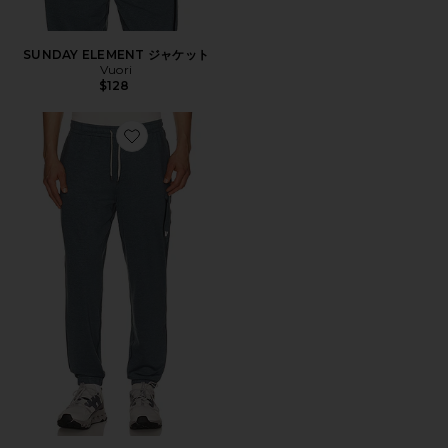
SUNDAY ELEMENT ジャケット
Vuori
$128
Favorite SUNDAY PERFORMANCE スウェットパンツ