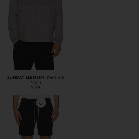
SUNDAY ELEMENT ジャケット
Vuori
$128
Favorite PONTO PERFORMANCE ショートパンツ