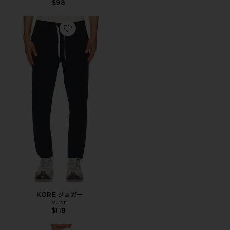
$98
Favorite KORE ジョガー
KORE ジョガー
Vuori
$118