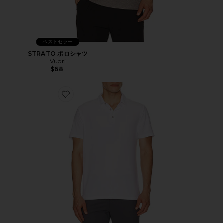
ベストセラー
STRATO ポロシャツ
Vuori
$68
Favorite STRATO ポロシャツ