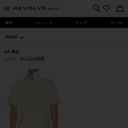
Revolve
menu - shows more content
Search
新作
シューズ
ウェア
セール
Vuori
69
商品
ソート
絞り込み検索
Favorite HEAVYWEIGHT Tシャツ