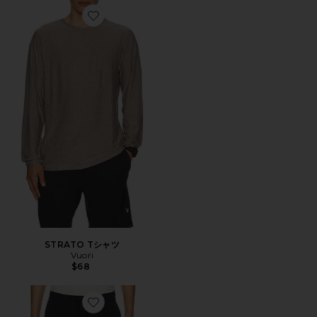
Favorite STRATO Tシャツ
STRATO Tシャツ
Vuori
$68
Favorite CROSSCOURT ショートパンツ