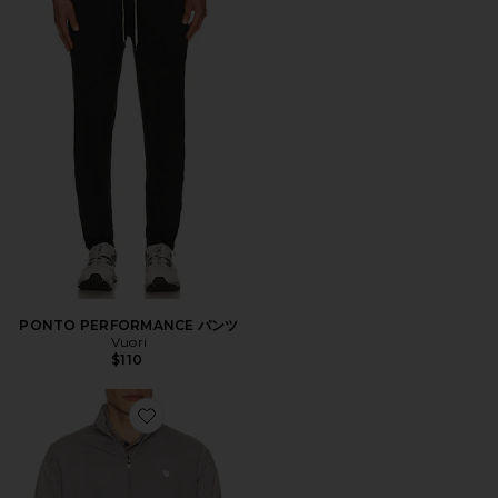
PONTO PERFORMANCE パンツ
Vuori
$110
Favorite SUNDAY ELEMENT ジャケット