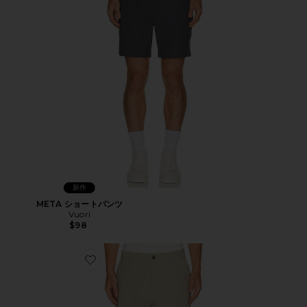
新作
META ショートパンツ
Vuori
$98
Favorite META ショートパンツ