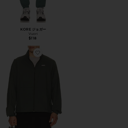
KORE ジョガー
Vuori
$118
Favorite TERRAIN ジャケット