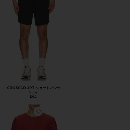
CROSSCOURT ショートパンツ
Vuori
$94
Favorite STRATO Tシャツ