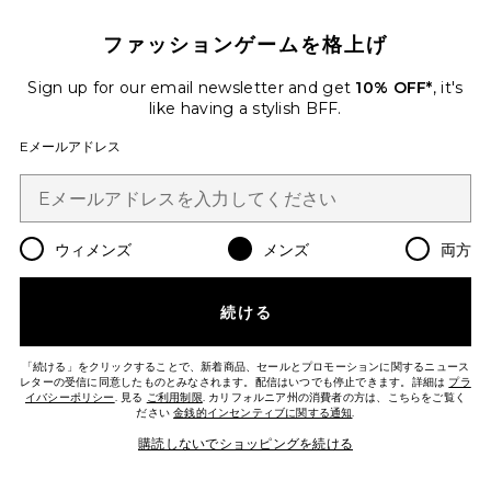
ファッションゲームを格上げ
Sign up for our email newsletter and get
10% OFF*
, it's
like having a stylish BFF.
新作
PONTO パーカー
Eメールアドレス
Vuori
$128
Favorite CYPRESS パーカー
ウィメンズ
メンズ
両方
続ける
「続ける」をクリックすることで、新着商品、セールとプロモーションに関するニュース
レターの受信に同意したものとみなされます。配信はいつでも停止できます。詳細は
プラ
イバシーポリシー
. 見る
ご利用制限
. カリフォルニア州の消費者の方は、こちらをご覧く
ださい
金銭的インセンティブに関する通知
.
購読しないでショッピングを続ける