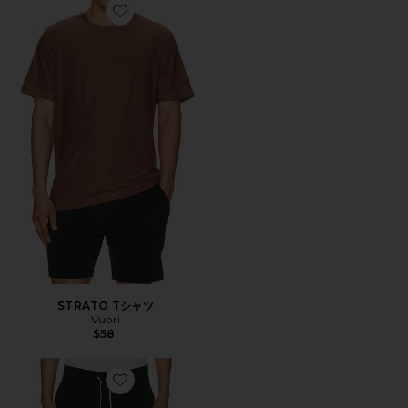
Favorite STRATO Tシャツ
STRATO Tシャツ
Vuori
$58
Favorite PONTO PERFORMANCE パンツ