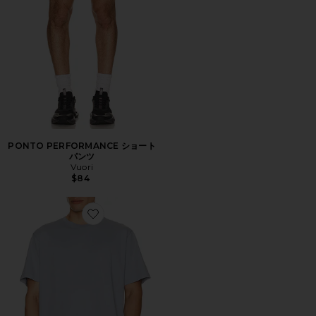
PONTO PERFORMANCE ショート
パンツ
Vuori
$84
Favorite HEAVYWEIGHT Tシャツ