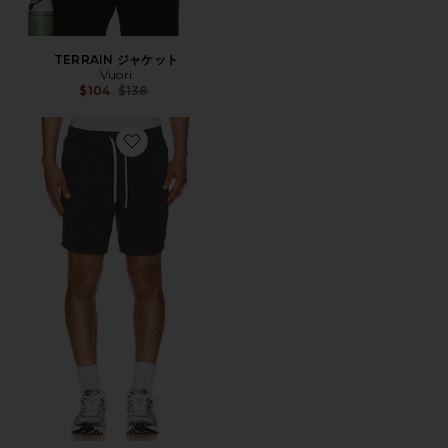
TERRAIN ジャケット
Vuori
Previous price:
$104
$138
Favorite KORE ショートパンツ