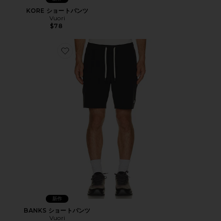
KORE ショートパンツ
Vuori
$78
Favorite BANKS ショートパンツ
新作
BANKS ショートパンツ
Vuori