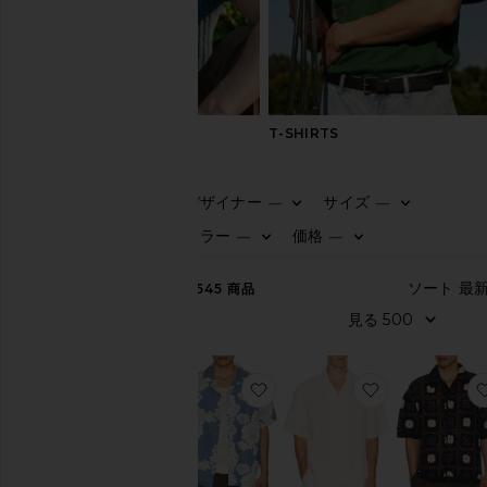
SHIRTS
T-SHIRTS
デザイナー
サイズ
—
—
カ
カラー
価格
—
—
テ
ゴ
リ
1,545
商品
ー
す
べ
て
お気に入りNA シャツ
お気に入りシ
見
る
フ
ォ
ー