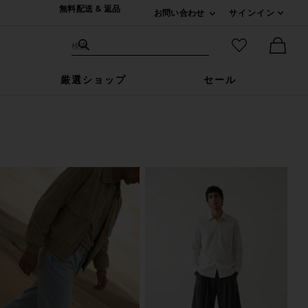
無料配送 & 返品
お問い合わせ
サインイン
Expand For ご連絡
サイト検索
お気に入りア
検索
Ther
厳選ショップ
セール