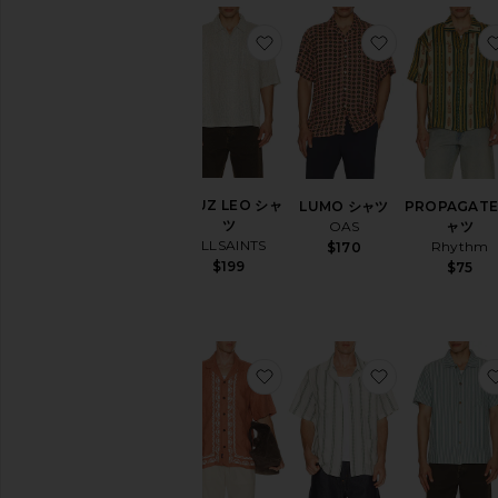
シ
ョ
お気に入りCRUZ LEO シャツ
お気に入りLU
ー
ト
ス
リ
ー
ブ
在庫状況
CRUZ LEO シャ
LUMO シャツ
PROPAGATE
ツ
OAS
ャツ
In-
ALLSAINTS
Rhythm
$170
Stock
$199
$75
商品
先行
予約
商品
お気に入りシャツ
お気に入りRIG