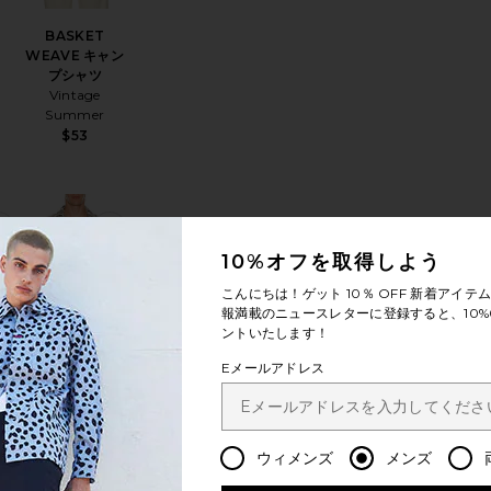
BASKET
WEAVE キャン
プシャツ
Vintage
Summer
$53
LIO シャツ
お気に入りシャツ
お気に入りZEFI シャツ
10%オフを取得しよう
こんにちは！ゲット
10％ OFF
新着アイテム
報満載のニュースレターに登録すると、10%
ントいたします！
Eメールアドレス
ZEFI シャツ
OAS
$170
ウィメンズ
メンズ