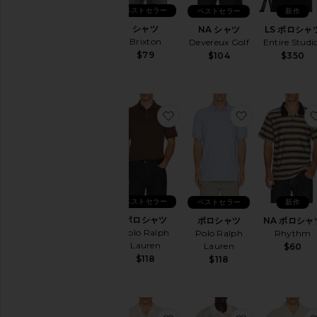
ベストセラー
ベストセラー
新作
シャツ
NA シャツ
LS ポロシャ
Brixton
Devereux Golf
Entire Studi
$79
$104
$350
お気に入りポロシャツ
お気に入りポ
ベストセラー
ベストセラー
新作
ポロシャツ
ポロシャツ
NA ポロシャ
Polo Ralph
Polo Ralph
Rhythm
Lauren
Lauren
$60
$118
$118