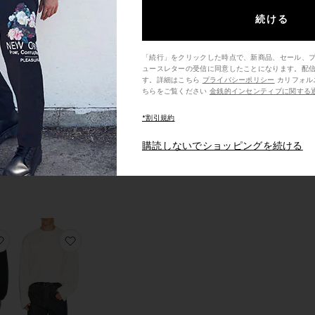
続ける
L シャツ
お気に入りシャツ
お気に入りVACATION シャツ
「続行」をクリックした時点で、新商品、セール、
ュースレターの受信に同意したことになります。配
す。詳細はこちら
プライバシーポリシー
カリフォルニア州の消費者の方は、こ
ちらをご覧ください
金銭的インセンティブに関する
*割引規約
VACATION シ
ャツ
購読しないでショッピングを続ける
Rhythm
$70
 シャツ
お気に入りLS ポロシャツ
お気に入りHEAVY Tシャツ