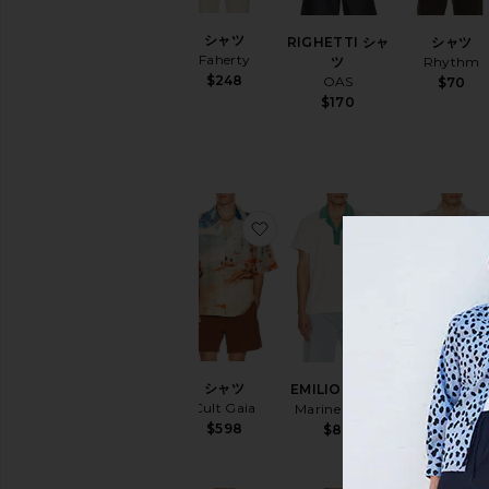
シャツ
RIGHETTI シャ
シャツ
Faherty
ツ
Rhythm
$248
OAS
$70
$170
お気に入りシャツ
お気に入りEMI
シャツ
EMILIO シャツ
シャツ
Cult Gaia
Marine Layer
Faherty
$598
$88
$168