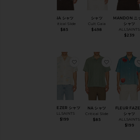
マ
ル
長
NA シャツ
シャツ
MANDON ニ
袖
Critical Slide
Cult Gaia
シャツ
ALLSAINTS
$85
$498
プ
$239
レ
イ
ド
&
フ
お気に入りBREEZER シャツ
お気に入りNA
ラ
ン
ネ
ル
ポ
ロ
シ
ャ
BREEZER シャツ
NA シャツ
FLEUR FAZ
ツ
ALLSAINTS
Critical Slide
シャツ
プ
$199
ALLSAINTS
$85
リ
$199
ン
ト