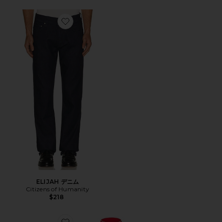
Favorite ELIJAH デニム
ELIJAH デニム
Citizens of Humanity
$218