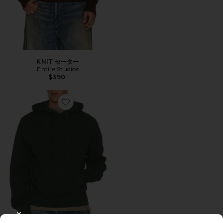
KNIT セーター
Entire Studios
$390
Favorite STANDARD パーカー
CLOSE MODAL