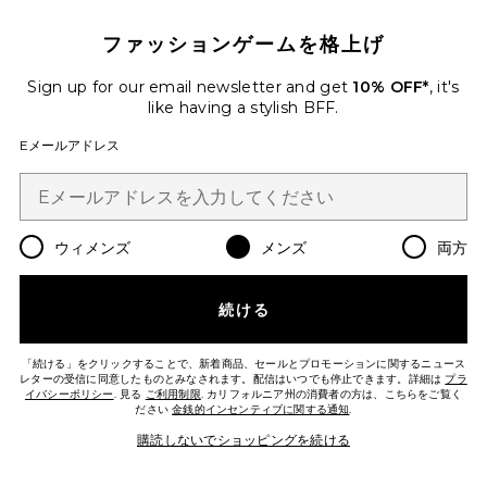
ファッションゲームを格上げ
Sign up for our email newsletter and get
10% OFF*
, it's
STANDARD パーカー
Entire Studios
like having a stylish BFF.
$270
Eメールアドレス
Favorite Port Pullover
ウィメンズ
メンズ
両方
続ける
「続ける」をクリックすることで、新着商品、セールとプロモーションに関するニュース
レターの受信に同意したものとみなされます。配信はいつでも停止できます。詳細は
プラ
イバシーポリシー
. 見る
ご利用制限
. カリフォルニア州の消費者の方は、こちらをご覧く
ださい
金銭的インセンティブに関する通知
.
購読しないでショッピングを続ける