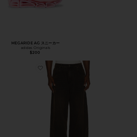
MEGARIDE AG スニーカー
adidas Originals
$200
Favorite デニム