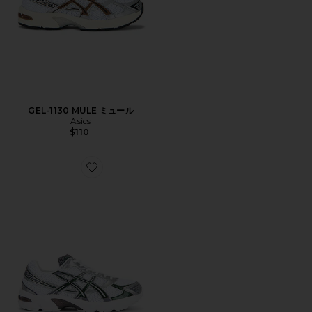
GEL-1130 MULE ミュール
Asics
$110
Favorite GEL-1130 スニーカー