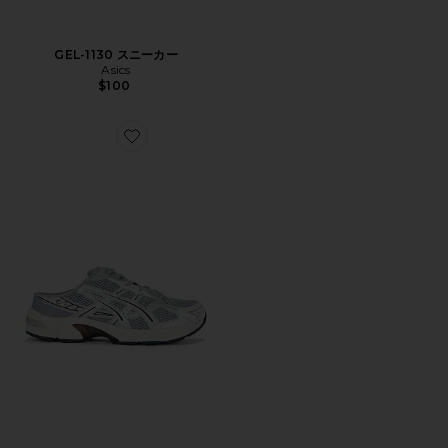
GEL-1130 スニーカー
Asics
$100
Favorite GEL-1130 MULE ミュール