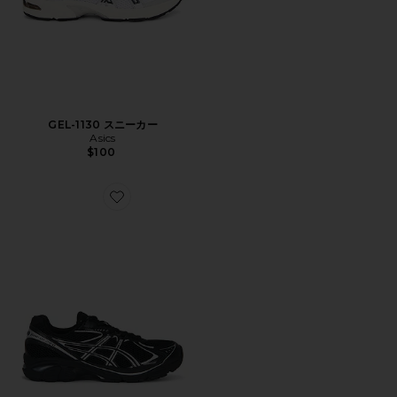
GEL-1130 スニーカー
Asics
$100
Favorite GT-2160 スニーカー