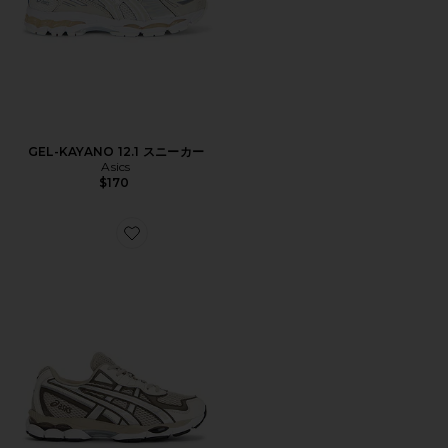
GEL-KAYANO 12.1 スニーカー
Asics
$170
Favorite GEL-NYC 2055 スニーカー