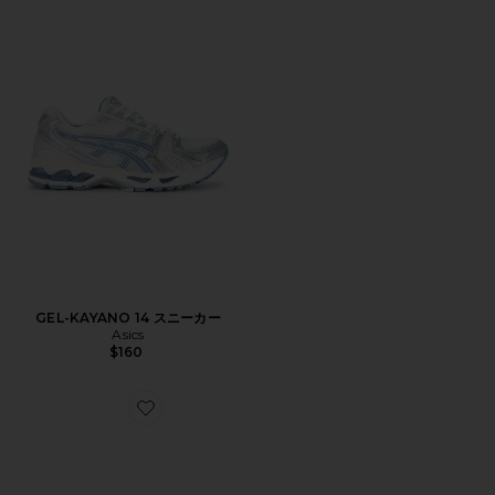
GEL-KAYANO 14 スニーカー
Asics
$160
Favorite GEL-NYC スニーカー