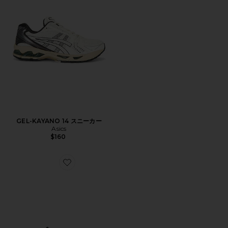
GEL-KAYANO 14 スニーカー
Asics
$160
Favorite GT-2160 スニーカー