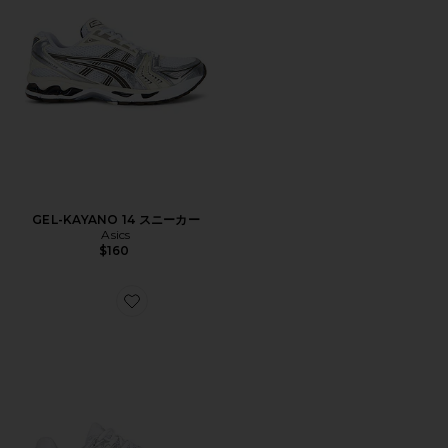
GEL-KAYANO 14 スニーカー
Asics
$160
Favorite GEL-CUMULUS スニーカー