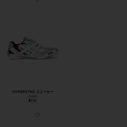
Favorite HYPERSYNC スニーカー
HYPERSYNC スニーカー
Asics
$110
Favorite GEL-CUMULUS 16 スニーカー