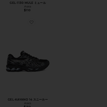
GEL-1130 MULE ミュール
Asics
$110
Favorite GEL-KAYANO 14 スニーカー
GEL-KAYANO 14 スニーカー
Asics
$150