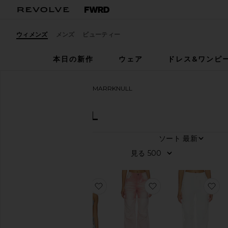
ウィメンズ
メンズ
ビューティー
本日の新作
ウェア
ドレス&ワンピ
ウィメンズ
デザイナー
MARRKNULL
MARRKNULL
36
商品
カ
テ
ゴ
リ
ー
お気に入りASYMMETRICAL LACE
お気に入りROLL-CUF
お
デ
ニ
ム