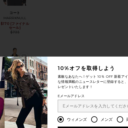
コート
MARRKNULL
$170 (ファイナル
Sale price:
セール)
Sale price:
Previous price:
$735
Previous price:
気に入りコート
お気に入りドレス
10%オフを取得しよう
素敵なあなたへ！ゲット
10％ OFF
新着アイ
な情報満載のニュースレターに登録すると、1
レゼントいたします！
Eメールアドレス
ドレス
MARRKNULL
Sale price:
$327
$495
Previous price:
Sale price:
ウィメンズ
メンズ
Previous price: