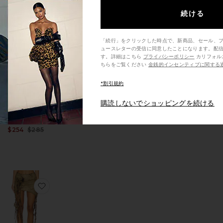
続ける
ATION スーツショートパンツ
気に入りカットアウトデニムトラウザー
お気に入りレースレイヤードスカート
「続行」をクリックした時点で、新商品、セール、
ュースレターの受信に同意したことになります。配
す。詳細はこちら
プライバシーポリシー
カリフォルニア州の消費者の方は、こ
ちらをご覧ください
金銭的インセンティブに関する
*割引規約
レースレイヤード
購読しないでショッピングを続ける
スカート
MARRKNULL
Sale price:
$254
$285
Previous price:
Sale price:
Previous price:
ングタンクトップ
気に入り装飾デニムミニスカート
お気に入りWASHED FLOWER スカート