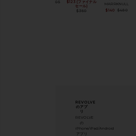
Sale price:
$123 (ファイナル
Sale price:
$252
$405
MARRKNULL
セール)
Previous price:
$140
$480
Previous price:
$360
ニュ
アン
REVOLVE
ース
ケー
のアプ
レタ
トに
リ
ー登
ご協
REVOLVE
録
力く
の
ださ
iPhone/iPad/Android
メー
い
アプリ
ルニ
本日