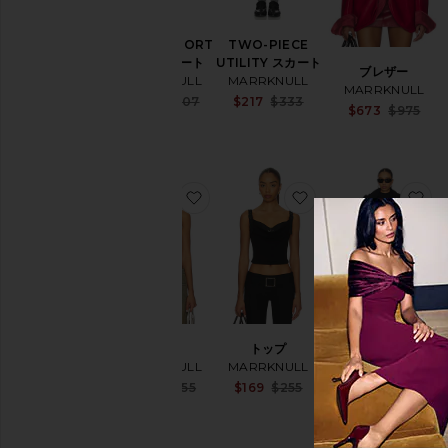
BELTED SHORT
TWO-PIECE
トレンチコート
UTILITY スカート
ブレザー
MARRKNULL
MARRKNULL
MARRKNULL
Sale price:
Sale price:
$646
$807
$217
$333
$673
$975
Previous price:
Previous price:
お気に入りトップ
お気に入りトップ
お
トップ
トップ
MARRKNULL
MARRKNULL
コート
Sale price:
Sale price:
$192
$255
$169
$255
MARRKNULL
Previous price:
Previous price:
$438
$1,095