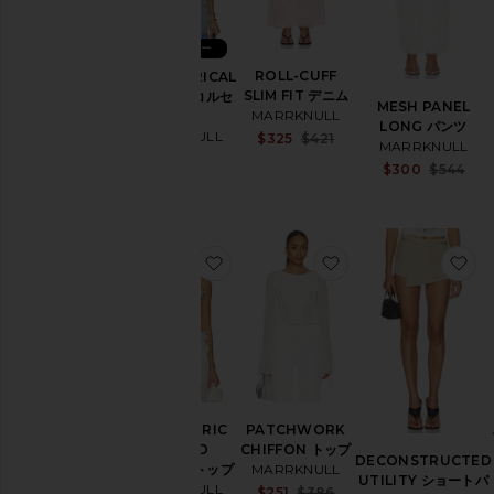
ド
レ
ス
ベストセラー
&
ROLL-CUFF
ASYMMETRICAL
ワ
SLIM FIT デニム
LACE-UP コルセ
ン
MESH PANEL
MARRKNULL
ット
ピ
LONG パンツ
MARRKNULL
Sale price:
$325
$421
ー
MARRKNULL
Previous price:
$333
ス
$300
$544
ジ
ャ
ケ
ッ
お気に入りASYMMETRIC BEADED
お気に入りPATCHWO
お
ト
&
コ
ー
ト
レ
ザ
ー
ASYMMETRIC
PATCHWORK
BEADED
CHIFFON トップ
パ
DECONSTRUCTED
CHIFFON トップ
MARRKNULL
ン
UTILITY ショートパ
MARRKNULL
Sale price:
ツ
$251
$386