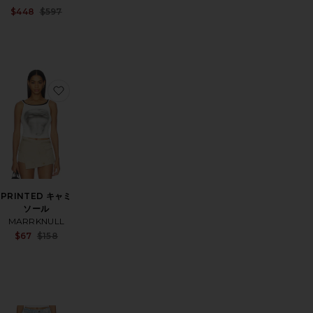
Sale price:
$448
$597
Previous price:
Sale price:
Previous price:
スカート
D スカート
気に入りHALTER NECK KNIT BANDEAU トップ
お気に入りPRINTED キャミソール
PRINTED キャミ
ソール
MARRKNULL
Sale price:
$67
$158
Previous price:
Sale price:
Previous price: