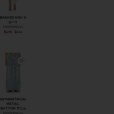
BEADED MIDI ス
カート
MARRKNULL
Sale price:
$496
$544
Previous price:
Sale price:
Previous price:
 CHIFFON トップ
RK CHIFFON トップ
気に入りDECONSTRUCTED UTILITY ショートパンツ
お気に入りASYMMETRICAL METAL-BUTTON デニ
ASYMMETRICAL
METAL-
BUTTON デニム
MARRKNULL