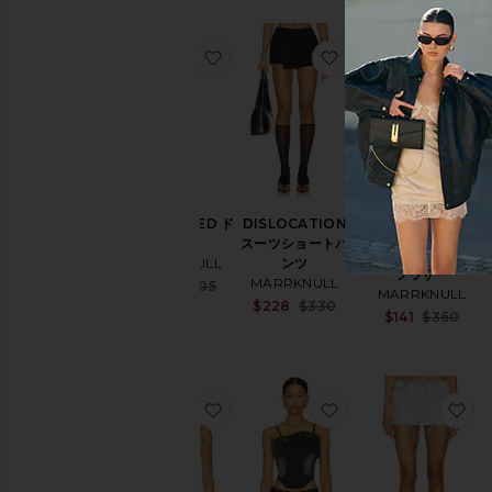
お気に入りDISLOCATED ドレス
お気に入りDISLOC
お
DISLOCATED ド
DISLOCATION
レス
スーツショートパ
カットアウトデニムト
MARRKNULL
ンツ
ラウザー
MARRKNULL
Sale price:
$142
$405
MARRKNULL
Previous price:
Sale price:
$228
$330
$141
$360
Previous price:
お気に入りレースレイヤードトップ
お気に入りクロッシ
お