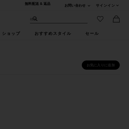
無料配送 & 返品
お問い合わせ
サインイン
Expand For ご連絡
サイト検索
お気に入りア
検索
Ther
ショップ
おすすめスタイル
セール
お気に入りに追加