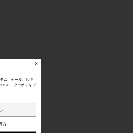
テム、セール、お得
0%0FFクーポンをプ
両方