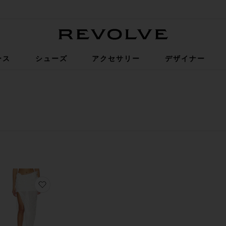
Revolve
ース
シューズ
アクセサリー
デザイナー
ソート
見る
-UP コルセット
F SLIM FIT デニム
気に入りMESH PANEL LONG パンツ
お気に入りBEADED MIDI スカート