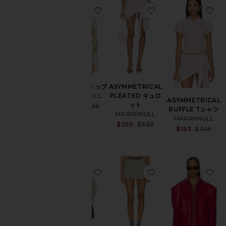
ラ
お気に入りPRINTED トップ
お気に入りASYMMET
お
ー
Price
PRINTED トップ
ASYMMETRICAL
MARRKNULL
PLEATED キュロ
ASYMMETRICAL
ット
Sale price:
$126
$228
RUFFLE Tシャツ
Previous price:
MARRKNULL
MARRKNULL
Sale price:
$250
$333
$185
$246
Previous price:
お気に入りBELTED SHORT トレ
お気に入りTWO-PIEC
お