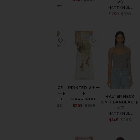
ンツ
Previous price:
Sale price:
$330
$351
MARRKNULL
シ
Previous price:
$259
$369
ョ
ー
ト
パ
ン
お気に入りTWO-PIECE DENIM 
お気に入りPRINTE
お
ツ
ス
カ
ー
ト
ト
ッ
TWO-PIECE
PRINTED スカー
プ
DENIM スカート
ト
ス
HALTER NECK
MARRKNULL
MARRKNULL
KNIT BANDEAU ト
Sale price:
Sale price:
$267
$333
$259
$369
ップ
Previous price:
Previous price:
サ
MARRKNULL
イ
$145
$263
ズ
カ