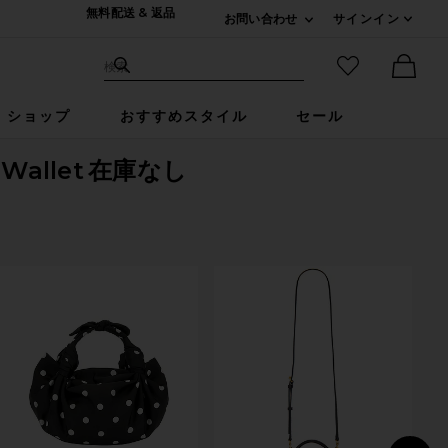
無料配送 & 返品
お問い合わせ
サインイン
Expand For ご連絡
サイト検索
お気に入りア
検索
Ther
ショップ
おすすめスタイル
セール
 Wallet
在庫なし