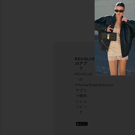
ニュ
アン
REVOLVE
ース
ケー
のアプ
レタ
トに
リ
ー登
ご協
REVOLVE
録
力く
の
ださ
iPhone/iPad/Android
メー
い
アプリ
ルニ
本日
で便利
ュー
のお
にショ
スレ
買い
ッピン
ター
物に
グ
に登
関す
録し
る簡
て、
単な
10%
アン
オフ