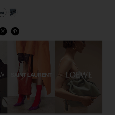
view 1 of 3 デュアルチェーンウォレット in Vintage Indigo
v
S
S
S