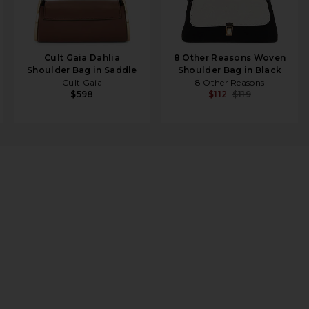
Cult Gaia Dahlia
8 Other Reasons Woven
Shoulder Bag in Saddle
Shoulder Bag in Black
Cult Gaia
8 Other Reasons
$598
$112
$119
hain Wallet in Vintage Indigo