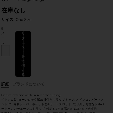
在庫なし
サイズ:
サイズ:
One Size
E
メ
リ
ク
ー
のスライド
エ
ル
ス
ト
を
送
信
す
る
詳細
ブランドについて
Denim exterior with faux leather lining
ベトナム製. ターンロック留め具付きフラップトップ. メインコンパートメ
ント1つ. 内側ジッパーポケットと4カードスロット. 取り外し可能なシルバ
ートーンのチェーンストラップ. 幅約8.27" x 高さ約4.33" x マチ幅約