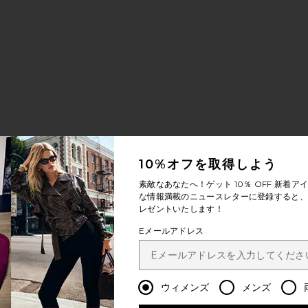
10%オフを取得しよう
素敵なあなたへ！ゲット
10％ OFF
新着アイ
な情報満載のニュースレターに登録すると、1
レゼントいたします！
Eメールアドレス
ブルー バッグ
Hand chains
Card holder wallet
ウィメンズ
メンズ