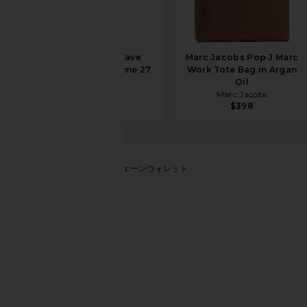
Coach Large Weave
Marc Jacobs Pop J Marc
Straw Kisslock Frame 27
Work Tote Bag in Argan
Bag in Maple
Oil
Coach
Marc Jacobs
$495
$398
Marc Jacobs
デュアルチェーンウォレット
お気に入りMarc Jacobs The Sequin Daisy Denim Dual C