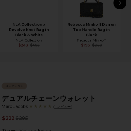
N
NLA Collection x
Rebecca Minkoff Darren
Revolve Knot Bag in
Top Handle Bag in
Black & White
Black
NLA Collection
Rebecca Minkoff
$243
$495
$196
$248
コレクション
デュアルチェーンウォレット
Ma
bran
Marc Jacobs
(1 レビュー)
$222
$295
Prev
カラー:
Vintage Indigo