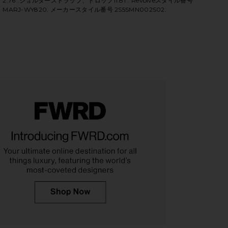
2.76".ショルダーストラップ、ドロップ11.81". Revolveスタイル番号
MARJ-WY820. メーカースタイル番号 2S5SMN002S02.
iew 2 of 3 デュアルチェーンウォレット in Vintage Indigo
vie
HARE THE SEQUIN DAISY DENIM DUAL CHAIN WALLE
HARE THE SEQUIN DAISY DENIM DUAL CHAIN WALLET
HARE THE SEQUIN DAISY DENIM DUAL CHAIN WALLET