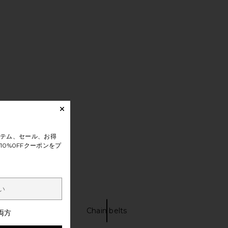
テム、セール、お得
0%0FFクーポンをプ
Card wallet
Chain belts
両方