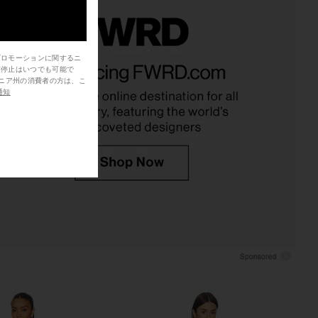
 Lillie Mini Dress in
LIONESS Stars Align Mini Dress in
プロモーションに関するニ
信停止はいつでも可能で
owder Pink
Onyx
L'Academie
LIONESS
通知
$229
$79