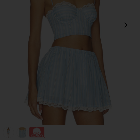
次
view 1 of 5 PIETRA トップ in Blue Multi Stripe
v