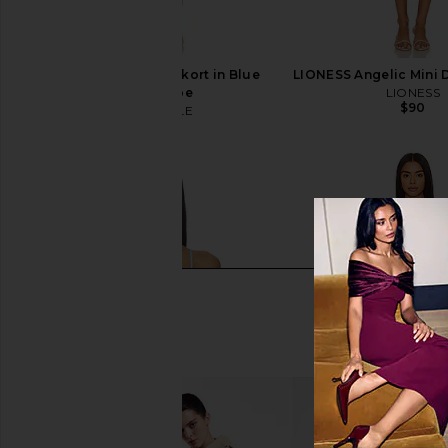
MAJORELLE Pietra Skort in Blue
LIONESS Angelic Mini D
Multi Stripe
LIONESS
$90
MAJORELLE
$120