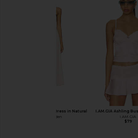
Agua Bendita Logan Dress in Pink
Only Hearts Emily'
Agua Bendita
Gabrielle Mini Slip i
$225
Only Heart
$133
Steve Madden Riyan Dress in Natural
I.AM.GIA Ashling Bus
Steve Madden
I.AM.GIA
$109
$79