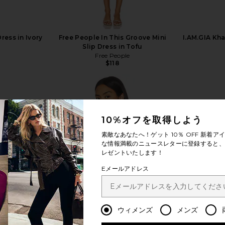
ress in Ivory
Free People In This Groove Mini
I.AM.GIA Kha
Slip Dress in Tofu
Free People
$118
10%オフを取得しよう
素敵なあなたへ！ゲット
10％ OFF
新着アイ
もっと見る
な情報満載のニュースレターに登録すると、1
レゼントいたします！
Eメールアドレス
ウィメンズ
メンズ