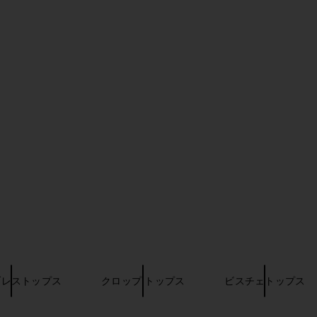
 in White
MAJORELLE Susie Mini Dress in
Lovers and F
Butter Yellow
Lov
MAJORELLE
$220
ブレストップス
クロップ トップス
ビスチェトップス