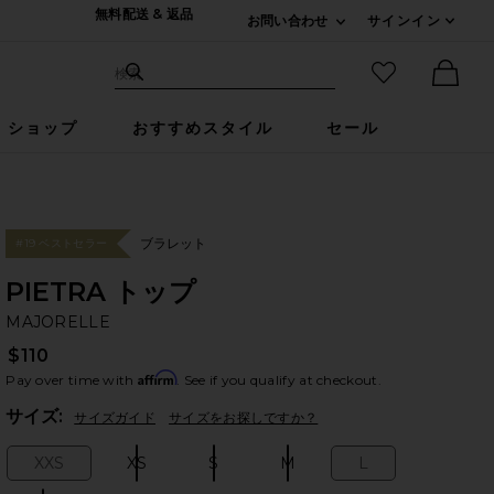
無料配送 & 返品
お問い合わせ
サインイン
Expand For ご連絡
サイト検索
お気に入りア
検索
Ther
ショップ
おすすめスタイル
セール
ブラレット
#19 ベストセラー
PIETRA トップ
M
bran
MAJORELLE
$110
Affirm
Pay over time with
. See if you qualify at checkout.
Plea
サイズ:
サイズガイド
サイズをお探しですか？
XXS
XS
S
M
L
Size:
Size:
Size:
Size:
Size: