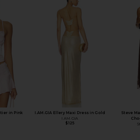
s Garden
MORE TO COME Mandy Mini Skirt
Lovers an
n Pink Comb
Set in Navy Polka Dot
Dres
s
MORE TO COME
Lov
$92
tier in Pink
I.AM.GIA Ellery Maxi Dress in Gold
Steve Ma
I.AM.GIA
Choc
$125
S