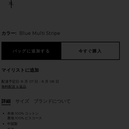
XL
Size:
のスライド
カラー:
Blue Multi Stripe
マイリストに追加
配達予定日: 8 月 07 日 - 8 月 08 日
無料配送 & 返品
詳細
サイズ
ブランドについて
, Cu
本体:100% コットン
裏地:100% ビスコース
iew 2 of 5 PIETRA トップ in Blue Multi Stripe
view
中国製