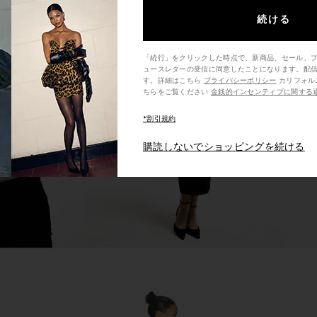
続ける
ess in Ivory
Jaded London Draped Lace Up
L'Academie
「続行」をクリックした時点で、新商品、セール、
ュースレターの受信に同意したことになります。配
E
Corset Top in Sand
P
す。詳細はこちら
プライバシーポリシー
カリフォルニア州の消費者の方は、こ
Jaded London
ちらをご覧ください
金銭的インセンティブに関する
$170
*割引規約
購読しないでショッピングを続ける