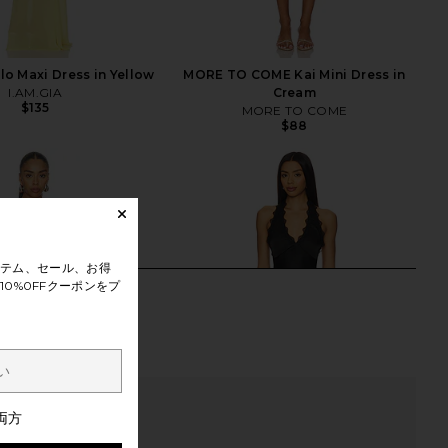
lo Maxi Dress in Yellow
MORE TO COME Kai Mini Dress in
I.AM.GIA
Cream
$135
MORE TO COME
$88
テム、セール、お得
0%0FFクーポンをプ
両方