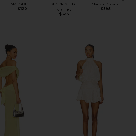
MAJORELLE
BLACK SUEDE
Mansur Gavriel
$120
$395
STUDIO
$345