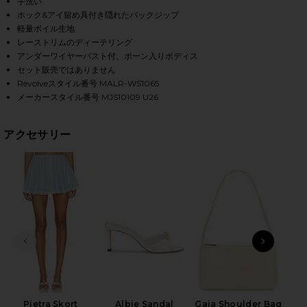
手洗い
ホック&アイ留め具付き隠れたバックジップ
軽量ボイル生地
レーストリムのディーテリング
HARE PIETRA BRA TOP IN BLUE MULTI STRIPE ON F
HARE PIETRA BRA TOP IN BLUE MULTI STRIPE ON T
HARE PIETRA BRA TOP IN BLUE MULTI STRIPE ON P
アンダーワイヤーバスト付、ボーン入りボディス
セット販売ではありません
Revolveスタイル番号 MALR-WS1065
メーカースタイル番号 MJS10109 U26
アクセサリー
前のスライド
次のス
Das
Pietra Skort
Albie Sandal
Gaia Shoulder Bag