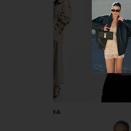
Bardot x REVOLVE Linella Lace
MAJORELLE Ann Mini Dr
Bralette in Soft Blue
MAJORELL
$178
Bardot
$139
あなたにおすすめの商品