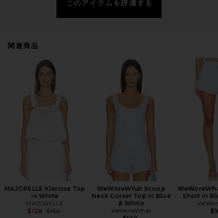
このアイテムを評価する
関連商品
MAJORELLE Klarissa Top
WeWoreWhat Scoop
WeWoreWha
in White
Neck Corset Top in Blue
Short in B
MAJORELLE
& White
WeWor
Previous price:
WeWoreWhat
$128
$150
$