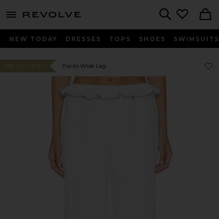
menu - shows more content
Revolve, Apparel & Fashion
Search
NEW TODAY
DRESSES
TOPS
SHOES
SWIMSUIT
お気に
お気に
Pants Wide Leg
#88 ベストセラー