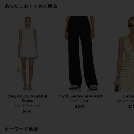
あなたにおすすめの商品
x REVOLVE Ava Mini
Twill Everywhere Pant
Deve
Dress
Enza Costa
Lovers an
Stone Cold Fox
$295
$1
$198
キーワード検索