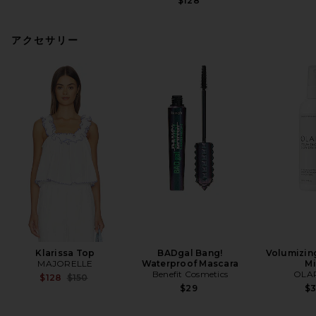
$128
アクセサリー
Klarissa Top
BADgal Bang!
Volumizin
MAJORELLE
Waterproof Mascara
Mi
Benefit Cosmetics
OLA
Previous price:
$128
$150
$29
$