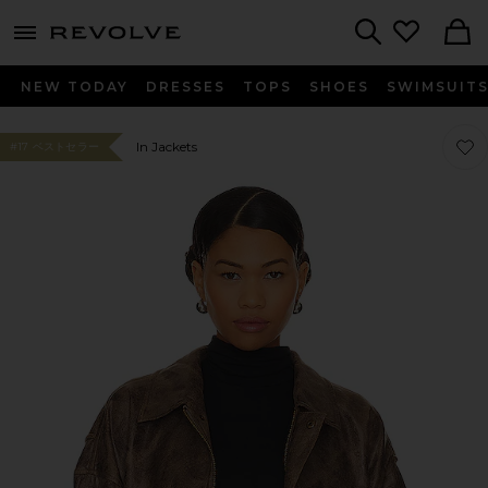
menu - shows more content
Revolve, Apparel & Fashion
Search
NEW TODAY
DRESSES
TOPS
SHOES
SWIMSUIT
お気に
お気に
In Jackets
#17 ベストセラー