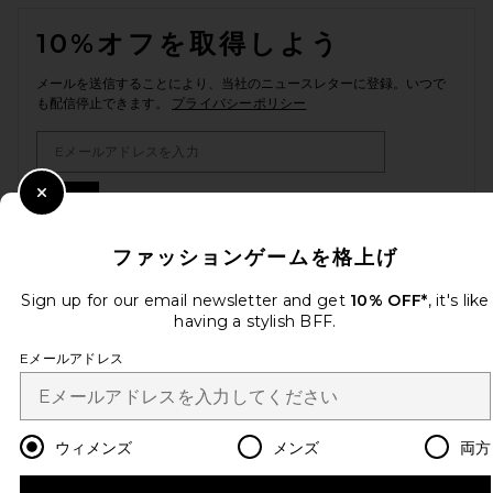
FOOTER
10%オフを取得しよう
メールを送信することにより、当社のニュースレターに登録。いつで
も配信停止できます。
プライバシーポリシー
Email Address
Sign Up
Close Modal
ファッションゲームを格上げ
Sign up for our email newsletter and get
10% OFF*
, it's like
ja
USD
Change Country Regions Preferences
having a stylish BFF.
Eメールアドレス
改善にご協力ください！
本日のお買い物に関する簡単なアンケートを実施しております
Let's Go!
ウィメンズ
メンズ
両方
カスタマーサービス