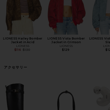
LIONESS Hailey Bomber
LIONESS Vista Bomber
LIONESS Vis
Jacket in Acid
Jacket in Crimson
Sl
LIONESS
LIONESS
LIO
Previous price:
$116
$130
$129
$1
アクセサリー