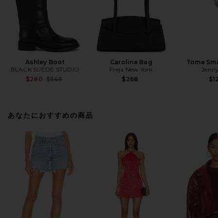
Ashley Boot
Caroline Bag
Tome Sma
BLACK SUEDE STUDIO
Freja New York
Jenny
Previous price:
$280
$548
$268
$1
あなたにおすすめの商品