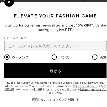
Close Modal
Sign Up
ELEVATE YOUR FASHION GAME
Sign up for our email newsletter and get
10% OFF*
, it's like
having a stylish BFF.
ja
USD
Change Country Regions Preferences
Eメールアドレス
改善にご協力ください！
本日のお買い物に関する簡単なアンケートを実施しております
Let's Go!
ウィメンズ
メンズ
両方
カスタマーサービス
続ける
© EMINENT, INC. (A REVOLVE GROUP COMPANY). ALL RIGHTS RESERVED
By clicking 'Continue' you agree to receive our newsletter about new arrivals,
sales & promotions. You can opt out at any time. View
プライバシーポリシー
. 見る
ご
利用制限
. カリフォルニア州の消費者の方は、こちらをご覧ください
金銭的インセンティブに
関する通知
.
購読しないでショッピングを続ける