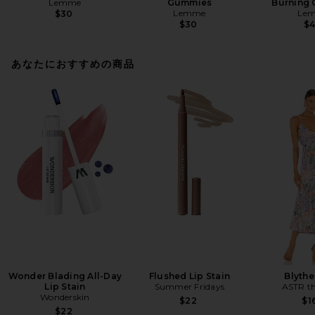
Lemme
Gummies
Burning 
Lemme
Le
$30
$30
$
あなたにおすすめの商品
Wonder Blading All-Day
Flushed Lip Stain
Blythe
Lip Stain
Summer Fridays
ASTR th
Wonderskin
$22
$1
$22