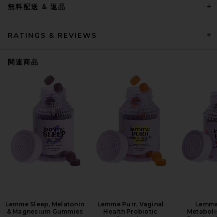
無料配送 & 返品
RATINGS & REVIEWS
関連商品
Lemme Sleep, Melatonin
Lemme Purr, Vaginal
Lemme
& Magnesium Gummies
Health Probiotic
Metaboli