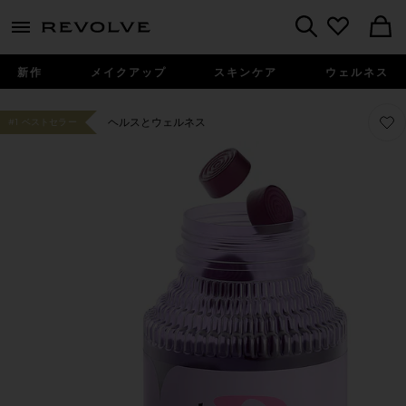
menu - shows more content
Revolve, Apparel & Fashion
Search
新作
メイクアップ
スキンケア
ウェルネス
お気に
お気に
ヘルスとウェルネス
#1 ベストセラー