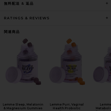
無料配送 & 返品
RATINGS & REVIEWS
関連商品
Lemme Sleep, Melatonin
Lemme Purr, Vaginal
Lemme
& Magnesium Gummies
Health Probiotic
Metaboli