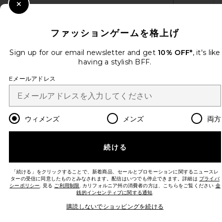
Close Modal
Sign Up
ファッションゲームを格上げ
Sign up for our email newsletter and get
10% OFF*
, it's like
having a stylish BFF.
ja
USD
Change Country Regions Preferences
Eメールアドレス
改善にご協力ください！
本日のお買い物に関する簡単なアンケートを実施しております
Let's Go!
ウィメンズ
メンズ
両方
カスタマーサービス
続ける
© EMINENT, INC. (A REVOLVE GROUP COMPANY). ALL RIGHTS RESERVED
「続ける」をクリックすることで、新着商品、セールとプロモーションに関するニュースレ
ターの受信に同意したものとみなされます。配信はいつでも停止できます。詳細は
プライバ
シーポリシー
. 見る
ご利用制限
. カリフォルニア州の消費者の方は、こちらをご覧ください
金
銭的インセンティブに関する通知
.
購読しないでショッピングを続ける