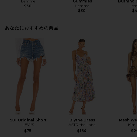
Lemme
Gummies
Burning 
Lemme
Le
$30
$30
$
あなたにおすすめの商品
501 Original Short
Blythe Dress
Mesh Wr
LEVI'S
ASTR the Label
Kim 
$75
$164
$2