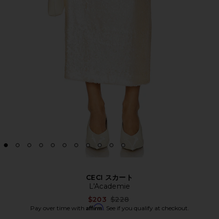
CECI スカート
L'Academie
Previous price:
$203
$228
Affirm
Pay over time with
. See if you qualify at checkout.