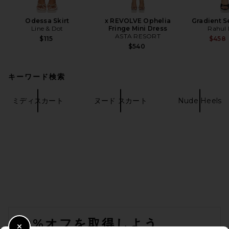
Odessa Skirt
x REVOLVE Ophelia
Gradient S
Line & Dot
Fringe Mini Dress
Rahul 
ASTA RESORT
$115
$458
$540
キーワード検索
ミディスカート
ヌード スカート
Nude Heels
FOOTER
10%オフを取得しよう