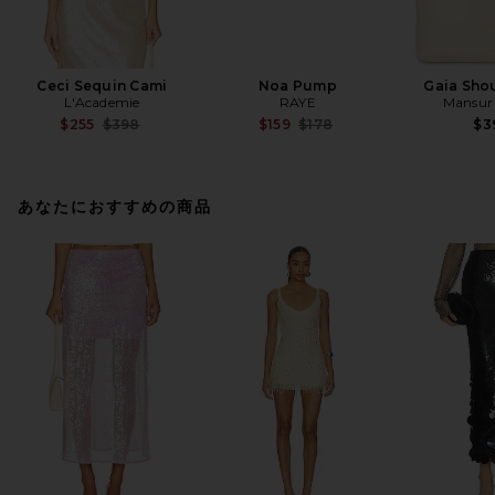
Ceci Sequin Cami
Noa Pump
Gaia Sho
L'Academie
RAYE
Mansur 
Previous price:
Previous price:
$255
$398
$159
$178
$3
あなたにおすすめの商品