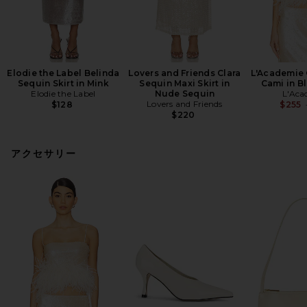
Elodie the Label Belinda
Lovers and Friends Clara
L'Academie 
Sequin Skirt in Mink
Sequin Maxi Skirt in
Cami in B
Elodie the Label
Nude Sequin
L'Aca
Lovers and Friends
$128
$255
$220
アクセサリー