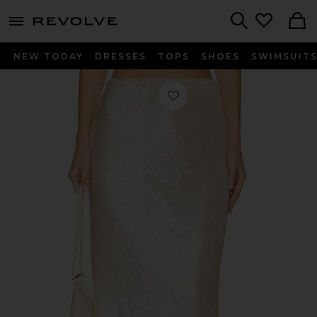
menu - shows more content
Revolve, Apparel & Fashion
Search
NEW TODAY
DRESSES
TOPS
SHOES
SWIMSUIT
お気に入り CECI スカート