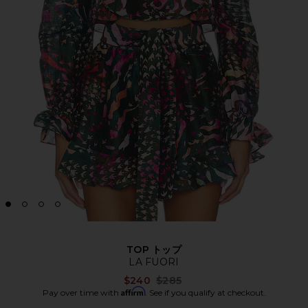
TOP トップ
LA FUORI
Previous price:
$240
$285
Affirm
Pay over time with
. See if you qualify at checkout.