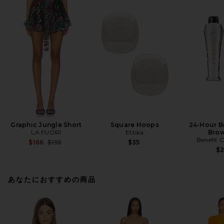
Graphic Jungle Short
Square Hoops
24-Hour B
LA FUORI
Ettika
Brow
Benefit 
Previous price:
$166
$195
$35
$
あなたにおすすめの商品