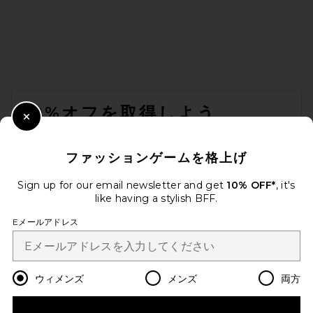
FOOTER
10%オフを取得しよう
Close Modal
メールを送信することにより、当社のニュースレターに登録。いつで
も配信停止できます。
プライバシーポリシー
ファッションゲームを格上げ
Email Address
Sign up for our email newsletter and get
10% OFF*
, it's
like having a stylish BFF.
Sign Up
Eメールアドレス
ja
USD
Change Country Regions Preferences
ウィメンズ
メンズ
両方