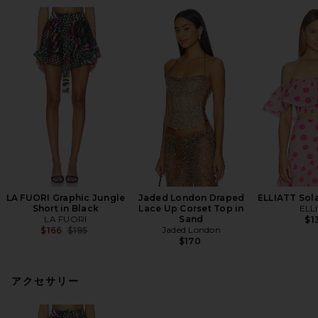
LA FUORI Graphic Jungle
Jaded London Draped
ELLIATT Sola
Short in Black
Lace Up Corset Top in
ELL
LA FUORI
Sand
$1
Previous price:
Jaded London
$166
$195
$170
アクセサリー