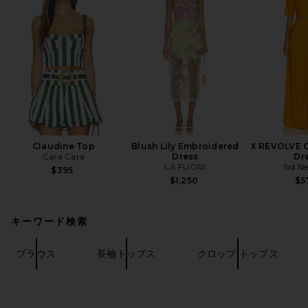
Claudine Top
Blush Lily Embroidered
X REVOLVE G
Cara Cara
Dress
Dr
LA FUORI
Sid N
$395
$1,250
$5
キーワード検索
ブラウス
長袖トップス
クロップ トップス