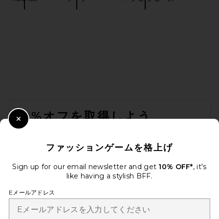
Magda Butrym Knee High
Boot in Red
Magda Butrym
前の価格:
$1,183
$2,075
FOOTER
10%オフを取得しよう
Close Modal
メールを送信することにより、当社のニュースレターに登録。いつで
も配信停止できます。
プライバシーポリシー
ファッションゲームを格上げ
Email Address
Sign up for our email newsletter and get
10% OFF*
, it's
like having a stylish BFF.
Sign Up
Eメールアドレス