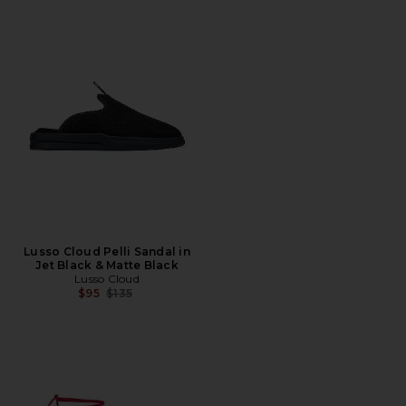
Lusso Cloud Pelli Sandal in
Jet Black & Matte Black
Lusso Cloud
前の価格:
$95
$135