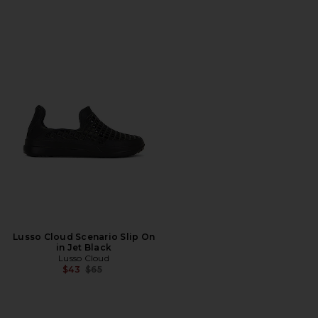
Lusso Cloud Scenario Slip On
in Jet Black
Lusso Cloud
前の価格:
$43
$65