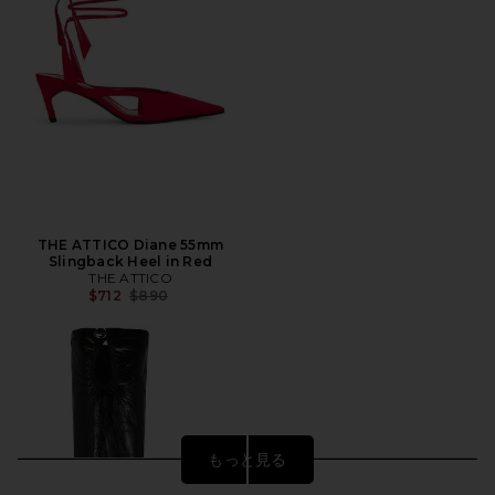
THE ATTICO Diane 55mm
Slingback Heel in Red
THE ATTICO
前の価格:
$712
$890
もっと見る