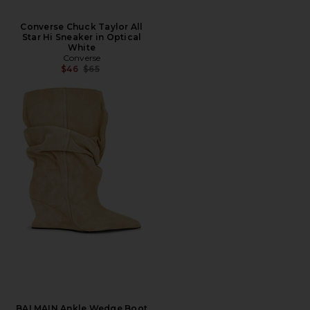
Converse Chuck Taylor All
Star Hi Sneaker in Optical
White
Converse
前の価格:
$46
$65
BALMAIN Ankle Wedge Boot