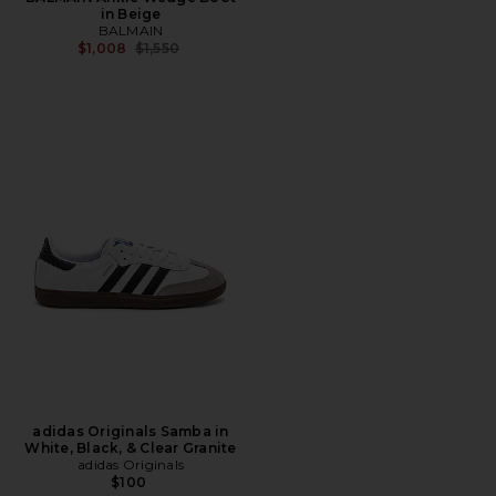
in Beige
BALMAIN
前の価格:
$1,008
$1,550
adidas Originals Samba in
White, Black, & Clear Granite
adidas Originals
$100