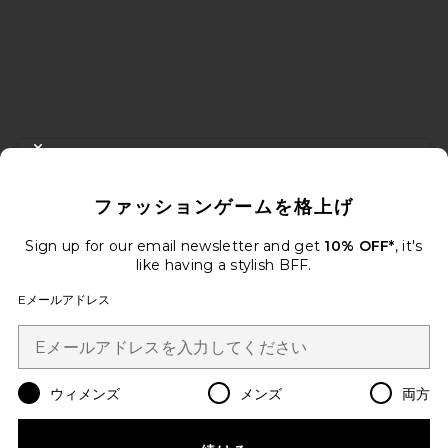
FOOTER
CLOSE MODAL
10%オフを取得しよう
ファッションゲームを格上げ
メールを送信することにより、当社のニュースレターに登録。いつで
も配信停止できます。
プライバシーポリシー
Sign up for our email newsletter and get
10% OFF*
, it's
Email Address
like having a stylish BFF.
Eメールアドレス
Sign Up
ウィメンズ
メンズ
両方
ja
USD
Change Country Regions Preferences