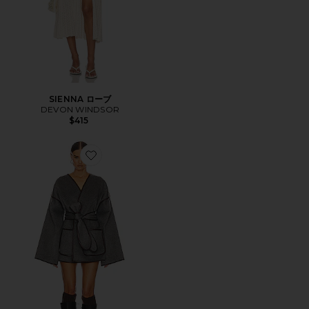
SIENNA ローブ
DEVON WINDSOR
$415
Favorite WOOL BLEND BLANKET コート