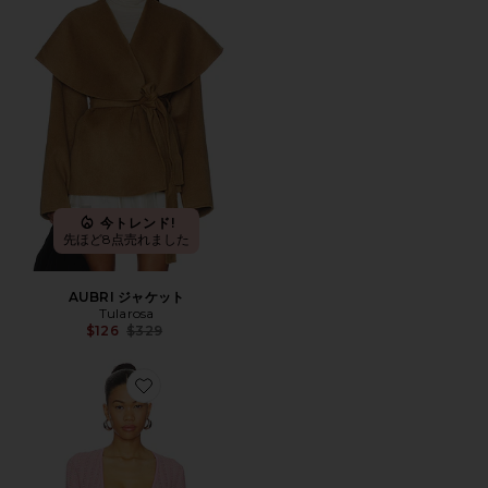
今トレンド!
先ほど8点売れました
AUBRI ジャケット
Tularosa
Previous price:
$126
$329
Favorite GINNY ローブ