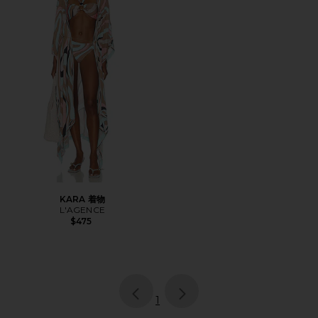
KARA 着物
L'AGENCE
$475
page
of 1, currently selected
1