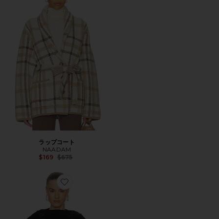
ラップコート
NAADAM
Previous price:
$169
$675
Favorite ケープ