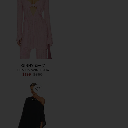
GINNY ローブ
DEVON WINDSOR
Previous price:
$199
$360
Favorite ポンチョ