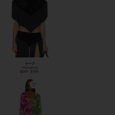
ケープ
Markgong
Previous price:
$567
$756
Favorite BIRD LEAVES シュミーズ