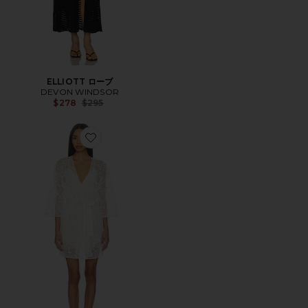
ELLIOTT ローブ
DEVON WINDSOR
Previous price:
$278
$295
Favorite MEG ラップドレス