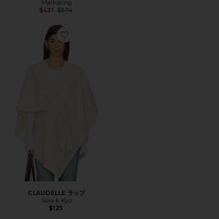
Markgong
Previous price:
$431
$574
Favorite CLAUDELLE ラップ
CLAUDELLE ラップ
Soia & Kyo
$125