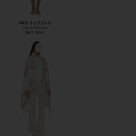
MEG ラップドレス
Flora Nikrooz
Previous price:
$83
$88
Favorite COZYCHIC MOSAIC WRAP ラップ