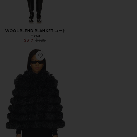
WOOL BLEND BLANKET コート
Helsa
Previous price:
$317
$428
Favorite LANDAU ケープ