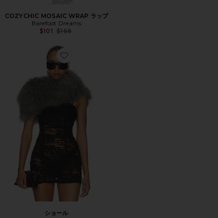
COZYCHIC MOSAIC WRAP ラップ
Barefoot Dreams
Previous price:
$101
$168
Favorite ショール
ショール