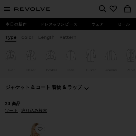
menu - shows more content
Revolve, Apparel & Fashion
Search
本日の新作
ドレス&ワンピース
ウェア
セール
Type
Color
Length
Pattern
Biker
Blazer
Bomber
Cape
Duster
Kimono
Parka
ジャケット & コート
着物 & ラップ
23
商品
ソート
絞り込み検索
Favorite HERE COMES THE SUN ロングポンチョ