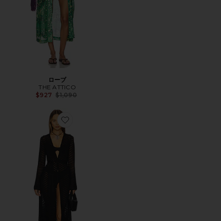
ローブ
THE ATTICO
Previous price:
$927
$1,090
Favorite ELLIOTT ローブ