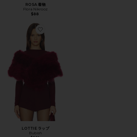
ROSA 着物
Flora Nikrooz
$88
Favorite LOTTIE ラップ
LOTTIE ラップ
Bubish