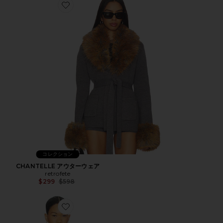
Favorite CHANTELLE アウターウェア
コレクション
CHANTELLE アウターウェア
retrofete
Previous price:
$299
$598
Favorite ラップコート