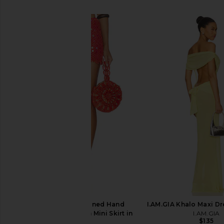
関連商品
Indah Elisha Sequined Hand
I.AM.GIA Khalo Maxi Dr
Knitted Crochet Trim Mini Skirt in
I.AM.GIA
$135
Sienna