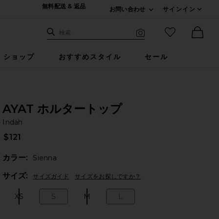
無料配送 & 返品
お問い合わせ
サインイン
Expand For ご連絡
サイト検索
お気に入りア
検索
Visual Search
Ther
ショップ
おすすめスタイル
セール
AYAT ホルタートップ
In
bran
Indah
$121
カラー:
Sienna
Plea
サイズ:
サイズガイド
サイズをお探しですか？
XS
S
M
L
Size:
Size:
Size:
Size: