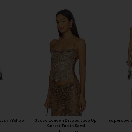
ess in Yellow
Jaded London Draped Lace Up
superdown 
Corset Top in Sand
Jaded London