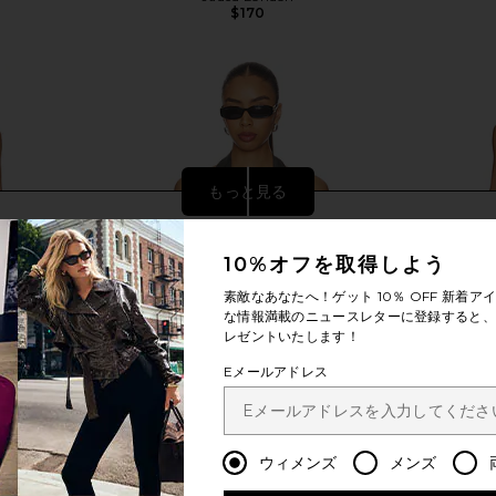
$170
もっと見る
10%オフを取得しよう
素敵なあなたへ！ゲット
10％ OFF
新着アイ
な情報満載のニュースレターに登録すると、1
レゼントいたします！
Eメールアドレス
ウィメンズ
メンズ
l Trim Dress
LIONESS Esme Halter Top in Dark
NBD The K