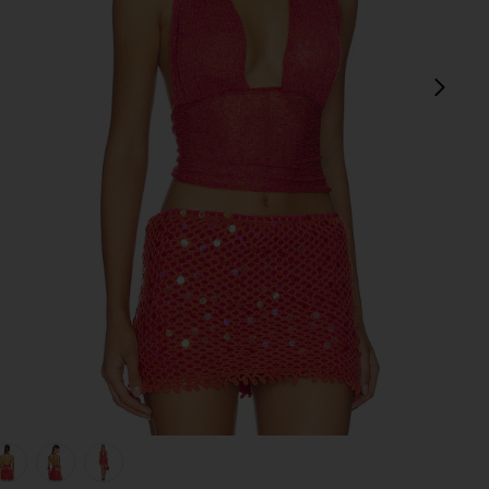
次
view 1 of 5 AYAT ホルタートップ in Sienna
v