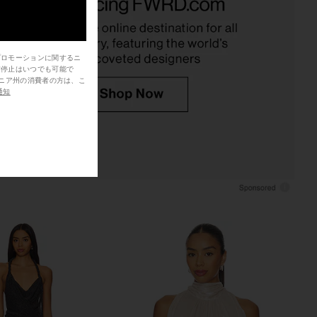
eopard Print
Chartreuse
NBD
superdown
$228
$74
プロモーションに関するニ
信停止はいつでも可能で
通知
rata Mini Dress in
HAND OVER Ralph Skirt in Black &