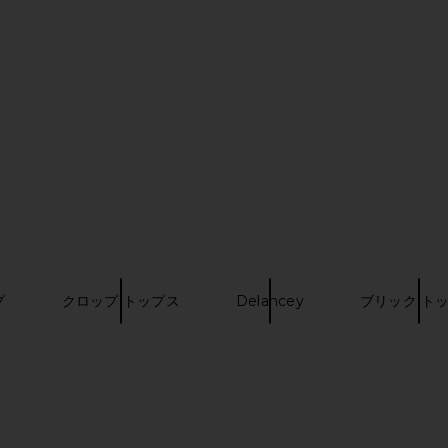
ue
Oyster
LIONESS
$64
プ
クロップ トップス
Delancey
ブリック ト