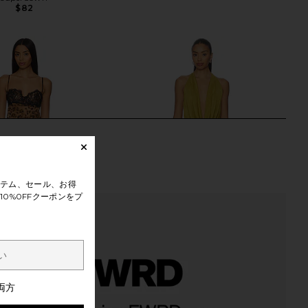
$82
テム、セール、お得
0%0FFクーポンをプ
両方
aycee Mini Dress in
superdown Katsia Mini Dress in