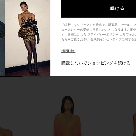
Olive
L
n
LIONESS
続ける
$65
「続行」をクリックした時点で、新商品、セール、
ュースレターの受信に同意したことになります。配
す。詳細はこちら
プライバシーポリシー
カリフォルニア州の消費者の方は、こ
ちらをご覧ください
金銭的インセンティブに関する
*割引規約
購読しないでショッピングを続ける
s in Black
With Jean Belinda Top in White
NBD Nim