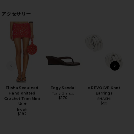
アクセサリー
HARE AYAT SOLID 70S DISCO HALTER TOP IN SIENN
HARE AYAT SOLID 70S DISCO HALTER TOP IN SIENN
HARE AYAT SOLID 70S DISCO HALTER TOP IN SIENN
Semi
前のスライド
次のス
W
Elisha Sequined
Edgy Sandal
x REVOLVE Knot
Hand Knitted
Tony Bianco
Earrings
$170
Crochet Trim Mini
SHASHI
$55
Skirt
Indah
$182