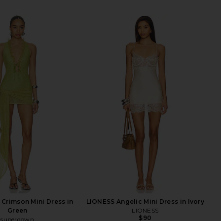
Crimson Mini Dress in
LIONESS Angelic Mini Dress in Ivory
Green
LIONESS
$90
superdown