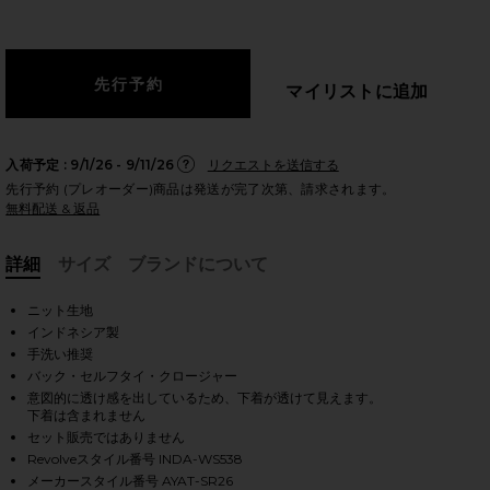
マイリストに追加
のスライド
入荷予定 :
9/1/26 - 9/11/26
リクエストを送信する
先行予約 (プレオーダー)商品は発送が完了次第、請求されます。
無料配送 & 返品
詳細
サイズ
ブランドについて
, Cu
ニット生地
インドネシア製
手洗い推奨
バック・セルフタイ・クロージャー
意図的に透け感を出しているため、下着が透けて見えます。
下着は含まれません
セット販売ではありません
iew 2 of 5 AYAT ホルタートップ in Sienna
vie
Revolveスタイル番号 INDA-WS538
メーカースタイル番号 AYAT-SR26