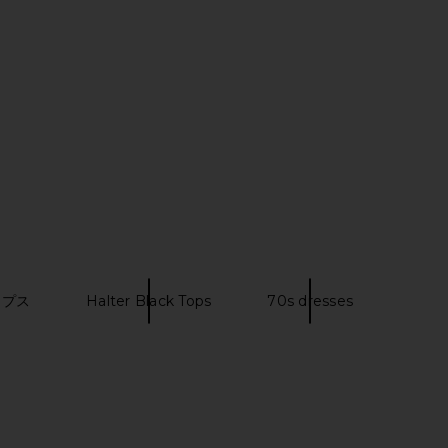
Onyx
Jaded London
$170
LIONESS
$79
ップス
Halter Black Tops
70s dresses