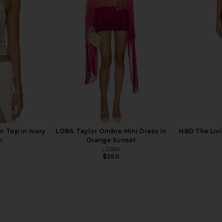
Lace
With Jean
$176
r Top in Ivory
LOBA Taylor Ombre Mini Dress in
NBD The Livi
e
Orange Sunset
LOBA
$260
rochet Mini
LIONESS Palisades Mini Skirt in
LIONESS Sta