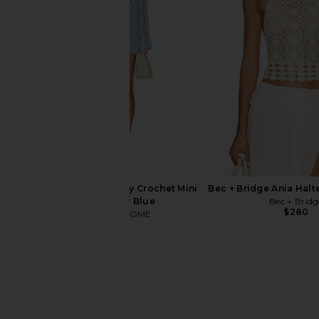
LIONESS
NBD
$65
$180
MORE TO COME Misty Crochet Mini
Bec + Bridge Ania Halte
Dress in Sky Blue
Bec + Bridg
$280
MORE TO COME
$88
Only Hearts Emily's Garden
superdown Aricella C