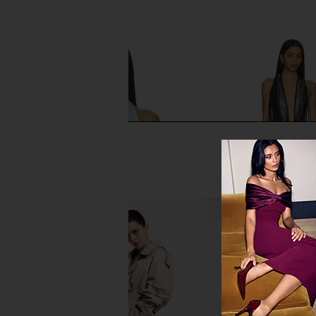
Indah
$182
LIONESS Esme Halter Top in Baby
Jaded London Mini Cow