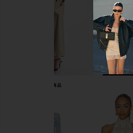
Blue
in Black
LIONESS
Jaded Londo
$65
$195
あなたにおすすめの商品
LIONESS Esme Halter Top in Noir
NBD Remi Mini Dres