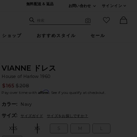
無料配送 & 返品
お問い合わせ
サインイン
Expand For ご連絡
サイト検索
お気に入りア
検索
Visual Search
Ther
ショップ
おすすめスタイル
セール
VIANNE ドレス
Ho
bran
House of Harlow 1960
$165
$208
Prev
Affirm
Pay over time with
. See if you qualify at checkout.
カラー:
Navy
Plea
サイズ:
サイズガイド
サイズをお探しですか？
XXS
XS
S
M
L
Size:
Size:
Size:
Size:
Size: