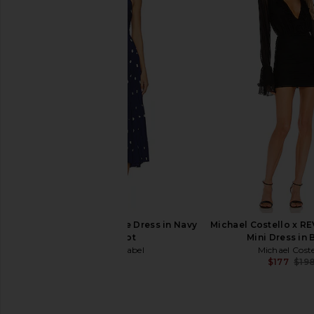
superdown Bailey Mini Dress in
Norma Kamali Overs
Black
Flared Mini Dress 
superdown
Norma Kama
$88
$235
$25
ASTR the Label Blythe Dress in Navy
Michael Costello x R
Polka Dot
Mini Dress in 
ASTR the Label
Michael Coste
$164
$177
$19