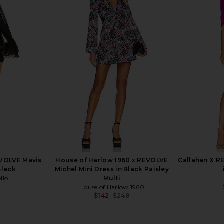
ized Shirt
HEMANT AND NANDITA X REVOLVE
Norma Kama
in Black
Sage Romper in Pink
Ruffle 
li
HEMANT AND NANDITA
N
$298
0
Previous price:
EVOLVE Mavis
House of Harlow 1960 x REVOLVE
Callahan X R
Black
Michel Mini Dress in Black Paisley
llo
Multi
8
House of Harlow 1960
Previous price:
$142
$248
Previous price: