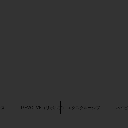
ress in Plum
Sabina Musayev x REVOLVE Solana
Lovers an
Dress in Bronze
D
Sabina Musayev
Lov
$149
$265
Previous price:
レス
REVOLVE（リボルブ） エクスクルーシブ
ネイビ