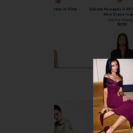
Bardot Triple Frill Dress in Pink
Sabina Musayev X RE
Gardenia
Mini Dress in 
Bardot
Sabina Musay
$139
$250