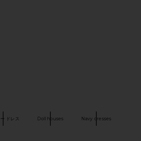
d Friends Poppy Mini
superdown Bailey Mini Dress in
ress in Blush
Mauve
ers and Friends
superdown
$88
$337
$358
Previous price:
ー ドレス
Doll houses
Navy dresses