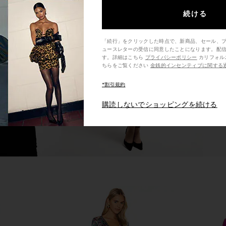
続ける
ess in Black
L'Academie The Meadow Mini Dress
Amanda Upr
in Taupe
L'Academie
Ama
「続行」をクリックした時点で、新商品、セール、
$198
ュースレターの受信に同意したことになります。配
す。詳細はこちら
プライバシーポリシー
カリフォルニア州の消費者の方は、こ
ちらをご覧ください
金銭的インセンティブに関する
*割引規約
購読しないでショッピングを続ける