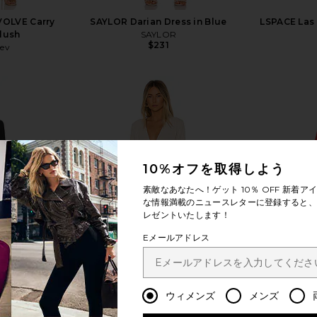
VOLVE Carry
SAYLOR Darian Dress in Blue
LSPACE Las 
Blush
SAYLOR
$231
ev
もっと見る
10%オフを取得しよう
素敵なあなたへ！ゲット
10％ OFF
新着アイ
な情報満載のニュースレターに登録すると、1
レゼントいたします！
Eメールアドレス
ウィメンズ
メンズ