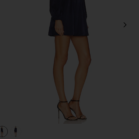
次
view 1 of 3 VIANNE ドレス in Navy
v