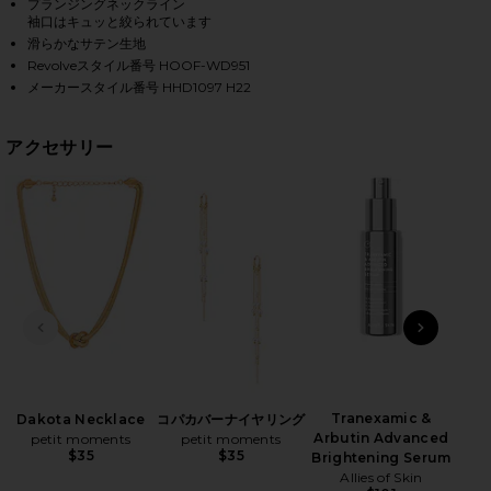
プランジングネックライン
袖口はキュッと絞られています
滑らかなサテン生地
Revolveスタイル番号 HOOF-WD951
HARE X REVOLVE VIANNE MINI DRESS IN NAVY ON F
HARE X REVOLVE VIANNE MINI DRESS IN NAVY ON T
HARE X REVOLVE VIANNE MINI DRESS IN NAVY ON P
メーカースタイル番号 HHD1097 H22
アクセサリー
前のスライド
次のス
T
Tranexamic &
Dakota Necklace
コパカバーナイヤリング
Arbutin Advanced
petit moments
petit moments
$35
$35
Brightening Serum
Allies of Skin