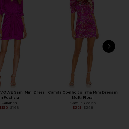
li Long Sleeve Deep V
Michael Costello x REVOLVE Colette
Mini Dress in Black
Mini Dress in Dusty Teal
orma Kamali
Michael Costello
$210
$198
NEXT
St
EVOLVE Sami Mini Dress
Camila Coelho Julinha Mini Dress in
in Fuchsia
Multi Floral
Callahan
Camila Coelho
$150
$168
$221
$248
Previous price:
Previ