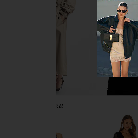
Michael Costello x REVOLVE
LSPACE Las Palmas Dr
Antonella Mini Dress in Snake
LSPACE
$145
Michael Costello
$198
あなたにおすすめの商品