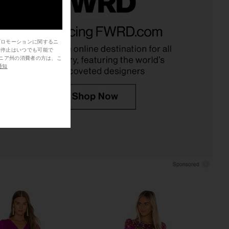
ichard Demetra Dress
LSPACE Las Palmas Dress in Cream
in Crimson
LSPACE
$145
nda Uprichard
プロモーションに関するニ
$216
$229
信停止はいつでも可能で
Previous price:
通知