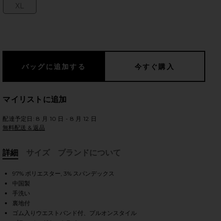
XL
Size:
のスライド
マイリストに追加
配達予定日: 8 月 10 日 - 8 月 12 日
無料配送 & 返品
詳細
サイズ
ブランドについて
, Cu
97% ポリエスター, 3% スパンデックス
中国製
手洗い
iew 2 of 3 VIANNE ドレス in Navy
view
裏地付
ゴム入りウエストバンド付、プルオンスタイル