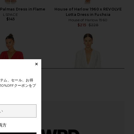
Palmas Dress in Flame
House of Harlow 1960 x REVOLVE
LSPACE
Lotta Dress in Fuchsia
$145
House of Harlow 1960
$215
$228
Previ
テム、セール、お得
0%0FFクーポンをプ
両方