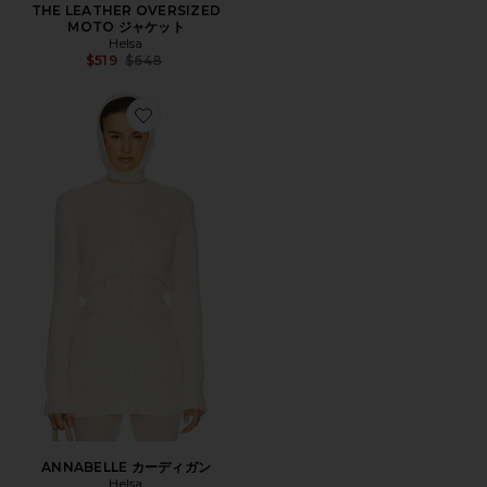
THE LEATHER OVERSIZED
MOTO ジャケット
Helsa
Previous price:
$519
$648
Favorite ANNABELLE カーディガン
ANNABELLE カーディガン
Helsa