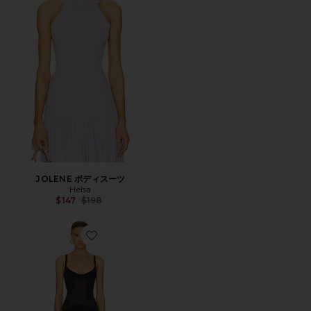
JOLENE ボディスーツ
Helsa
Previous price:
$147
$198
Favorite SHEER KNIT CURVE ドレス