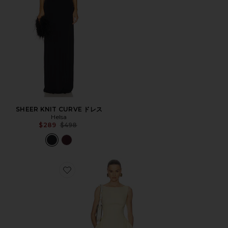
SHEER KNIT CURVE ドレス
Helsa
Previous price:
$289
$498
Favorite STRETCH COTTON SATEEN MIDI DRESS ド