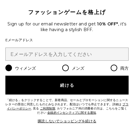
ファッションゲームを格上げ
Sign up for our email newsletter and get
10% OFF*
, it's
like having a stylish BFF.
Eメールアドレス
THE SILK CHARMUESE シャツ
Helsa
$288
ウィメンズ
メンズ
両方
Favorite ITALIAN WOOL BLEND スカート
続ける
「続ける」をクリックすることで、新着商品、セールとプロモーションに関するニュース
レターの受信に同意したものとみなされます。配信はいつでも停止できます。詳細は
プラ
イバシーポリシー
. 見る
ご利用制限
. カリフォルニア州の消費者の方は、こちらをご覧く
ださい
金銭的インセンティブに関する通知
.
購読しないでショッピングを続ける