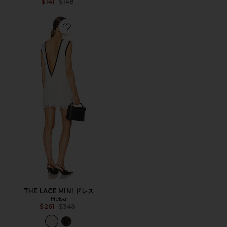
Previous price:
$141
$148
Favorite THE LACE MINI ドレス
THE LACE MINI ドレス
Helsa
Previous price:
$261
$348