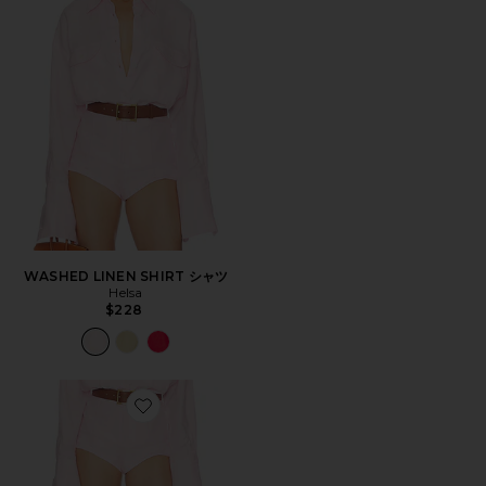
WASHED LINEN SHIRT シャツ
Helsa
$228
Favorite WASHED LINEN MICRO SHORT ショートパン