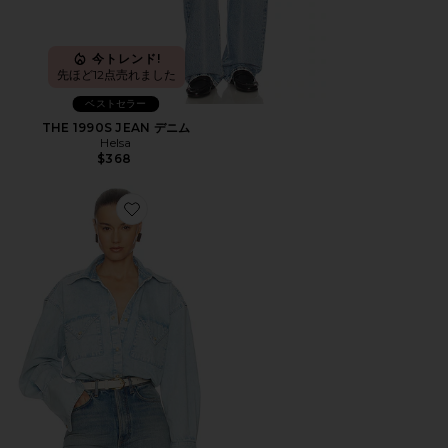
今トレンド!
先ほど12点売れました
ベストセラー
THE 1990S JEAN デニム
Helsa
$368
Favorite WASHED DENIM SHIRT シャツ