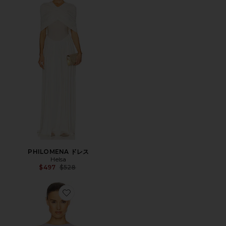
PHILOMENA ドレス
Helsa
Previous price:
$497
$528
Favorite JOLENE ボディスーツ