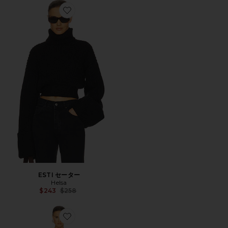
Favorite ESTI セーター
ESTI セーター
Helsa
Previous price:
$243
$258
Favorite PHILOMENA ドレス