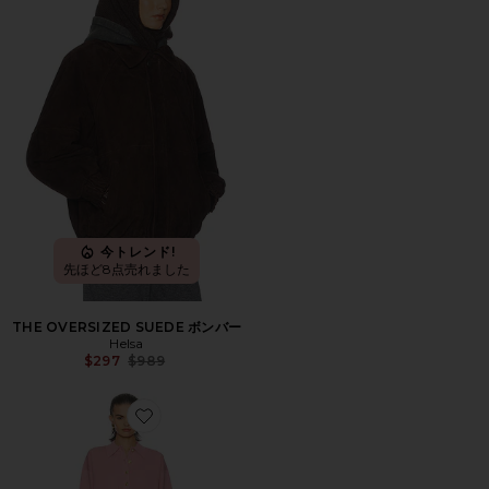
今トレンド!
先ほど8点売れました
THE OVERSIZED SUEDE ボンバー
Helsa
Previous price:
$297
$989
Favorite HILDIE ドレス