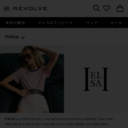
menu - shows more content
Revolve, Apparel & Fashion
Search
本日の新作
ドレス&ワンピース
ウェア
セール
Helsa
Helsa
a contemporary womenswear brand founded by Elsa Hosk,
offering Scandinavian-inspired minimalist design and effortless