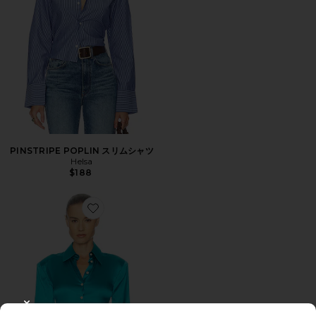
PINSTRIPE POPLIN スリムシャツ
Helsa
$188
Favorite THE SILK CHARMUESE シャツ
CLOSE MODAL