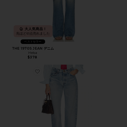
大人気商品！
先ほど61点売れました
ベストセラー
THE 1970S JEAN デニム
Helsa
$378
Favorite THE 1990S JEAN デニム