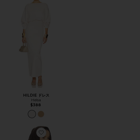
HILDIE ドレス
Helsa
$388
Favorite THE OVERSIZED SUEDE ボンバー