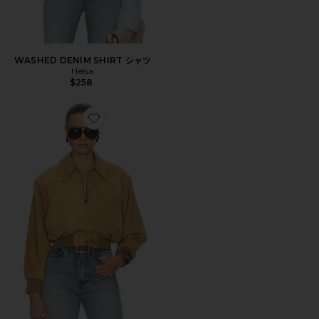
WASHED DENIM SHIRT シャツ
Helsa
$258
Favorite THE SUEDE ZIP BOMBER ジャケット