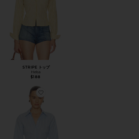
STRIPE トップ
Helsa
$188
Favorite STRIPE POPLIN FITTED SHIRT IN GREEN A