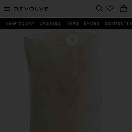
menu - shows more content
Revolve, Apparel & Fashion
Search
NEW TODAY
DRESSES
TOPS
SHOES
SWIMSUIT
お気に入り Simple Marble and Brass C