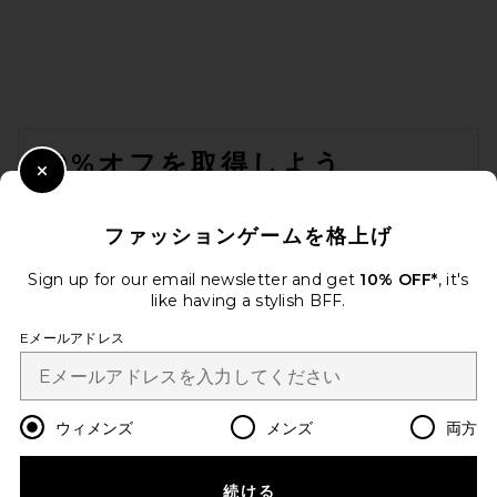
FOOTER
10%オフを取得しよう
Close Modal
メールを送信することにより、当社のニュースレターに登録。いつで
も配信停止できます。
プライバシーポリシー
ファッションゲームを格上げ
Email Address
Sign up for our email newsletter and get
10% OFF*
, it's
like having a stylish BFF.
Sign Up
Eメールアドレス
ja
USD
Change Country Regions Preferences
ウィメンズ
メンズ
両方
続ける