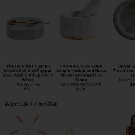
The Favorites Tuscan
HAWKINS NEW YORK
Lauren E
Marble Salt And Pepper
Simple Marble and Brass
Travertine
Bowl With Gold Spoon in
Mortar and Pestle in
Tr
White
White
Lauren E
The Favorites
HAWKINS NEW YORK
$
$35
$120
あなたにおすすめの商品