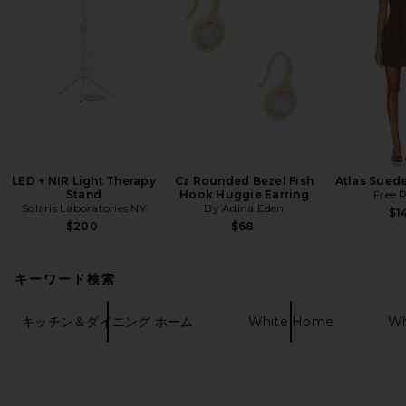
LED + NIR Light Therapy
Cz Rounded Bezel Fish
Atlas Suede
Stand
Hook Huggie Earring
Free 
Solaris Laboratories NY
By Adina Eden
$1
$200
$68
キーワード検索
キッチン＆ダイニング ホーム
White Home
Wh