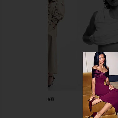
HueGah Home Rowa Table Lamp
Block Design Large 
HueGah Home
Glass Vase in Gree
$90
Block Desig
$64
あなたにおすすめの商品