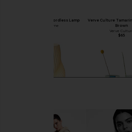
HueGah Home Edie Cordless Lamp
Verve Culture Tamarin
HueGah Home
Brown
$85
Verve Cultur
$65