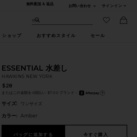
無料配送 & 返品
お問い合わせ
サインイン
Expand For ご連絡
サイト検索
お気に入りア
検索
Ther
ショップ
おすすめスタイル
セール
ESSENTIAL 水差し
H
bran
HAWKINS NEW YORK
$28
またはこの金額を4回払い: $7.00 ブランド：
after
Aft
Plea
サイズ:
ワンサイズ
カラー:
Amber