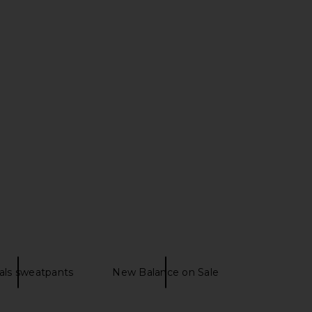
rs Align Mini Dress in
Block Design Large Reversible
Onyx
Glass Vase in Grey & Orange
LIONESS
Block Design
$79
$64
als sweatpants
New Balance on Sale