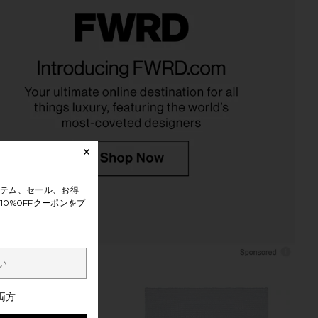
y Checkerboard Celery
HAWKINS NEW YORK Essential
Tray
Cotton Placemats Set Of 4 in Ivory
Fish's Eddy
HAWKINS NEW YORK
$43
$58
テム、セール、お得
0%0FFクーポンをプ
両方