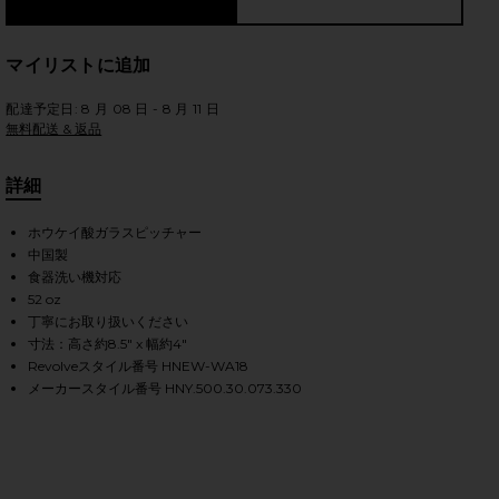
マイリストに追加
配達予定日: 8 月 08 日 - 8 月 11 日
無料配送 & 返品
詳細
現在
ホウケイ酸ガラスピッチャー
中国製
食器洗い機対応
52 oz
丁寧にお取り扱いください
寸法：高さ約8.5" x 幅約4"
Revolveスタイル番号 HNEW-WA18
メーカースタイル番号 HNY.500.30.073.330
iew 2 of 2 ESSENTIAL 水差し in Amber