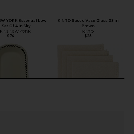
W YORK Essential Low
KINTO Sacco Vase Glass 03 in
 Set Of 4 in Sky
Brown
KINS NEW YORK
KINTO
$74
$25