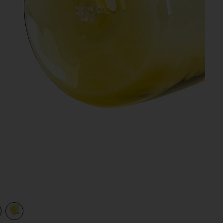
view 1 of 2 ESSENTIAL 水差し in Amber
v