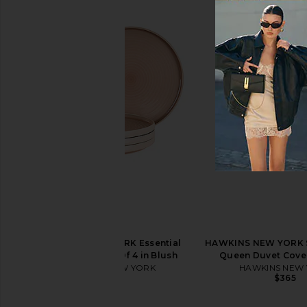
HAWKINS NEW YORK Simple
KINTO 5in Ceramic Plan
Cocktail Shaker
Earth Grey
HAWKINS NEW YORK
KINTO
$48
$67
HAWKINS NEW YORK Essential
HAWKINS NEW YORK S
Dinner Plate Set Of 4 in Blush
Queen Duvet Cover
HAWKINS NEW YORK
HAWKINS NEW
$68
$365