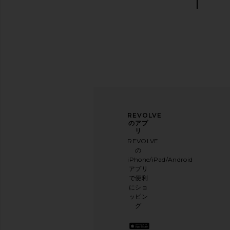
Damson Madder Chubby Saucer in
Tony Bianco Edgy San
Harlequin
Tony Bianc
$170
Damson Madder
$45
ニュ
アン
REVOLVE
ース
ケー
のアプ
レタ
トに
リ
ー登
ご協
REVOLVE
録
力く
の
ださ
iPhone/iPad/Android
メー
い
アプリ
ルニ
本日
で便利
ュー
のお
にショ
スレ
買い
ッピン
ター
物に
グ
に登
関す
録し
る簡
て、
単な