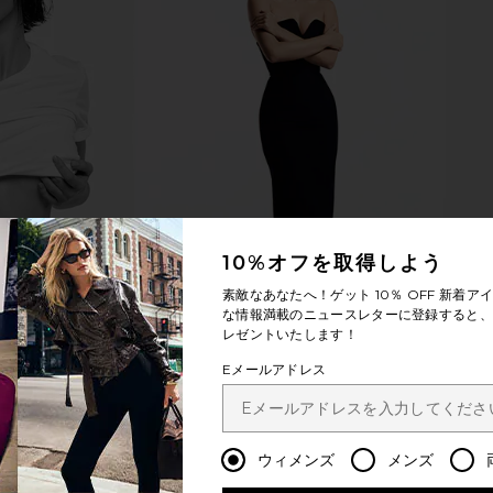
Reversible
HAWKINS NEW YORK Stemmed
Fish's Edd
n & Blue
Simple Seeded Glassware Set Of 4
n
in Olive
HAWKINS NEW YORK
$58
10%オフを取得しよう
素敵なあなたへ！ゲット
10％ OFF
新着アイ
な情報満載のニュースレターに登録すると、1
レゼントいたします！
Eメールアドレス
ウィメンズ
メンズ