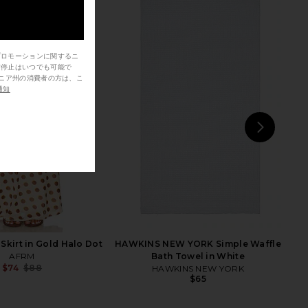
プロモーションに関するニ
信停止はいつでも可能で
me Ysidro Matcha Set
MORE TO COME Brienne Mini Dress
ueGah Home
in Black & White Dot
通知
$95
MORE TO COME
$78
NEXT
Fre
Skirt in Gold Halo Dot
HAWKINS NEW YORK Simple Waffle
AFRM
Bath Towel in White
$74
$88
HAWKINS NEW YORK
Previous price:
$65