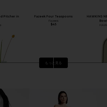
d Pitcher in
Fazeek Four Teaspoons
HAWKINS NE
Fazeek
Bowl
$45
e
HAW
もっと見る