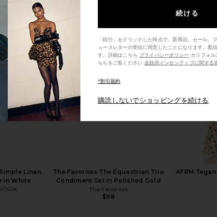
続ける
「続行」をクリックした時点で、新商品、セール、
ュースレターの受信に同意したことになります。配
t Pot 211 in
HAWKINS NEW YORK Aurora Large
HueGah Ho
す。詳細はこちら
プライバシーポリシー
カリフォルニア州の消費者の方は、こ
Sphere Vase in Amber
H
ちらをご覧ください
金銭的インセンティブに関する
HAWKINS NEW YORK
$78
*割引規約
購読しないでショッピングを続ける
imple Linen
The Favorites The Equestrian Trio
AFRM Tegan 
 in White
Condiment Set in Polished Gold
 YORK
The Favorites
$98