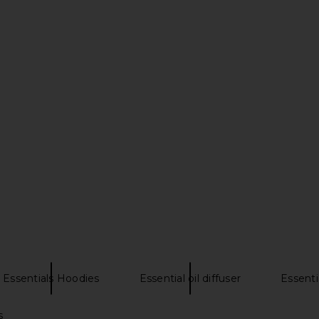
e Mortar &
Charlotte Tilbury Charlotte's Magic
LIONESS Sta
& Brown
Life Changing Lip Mask in Pillow
e
Talk Fresh Glow
Charlotte Tilbury
$30
Essentials Hoodies
Essential oil diffuser
Essenti
s