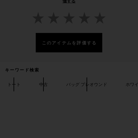
価する
このアイテムを評価する
キーワード検索
FWRD Renew Hermes Swift
Constance 24 Shoulder Bag
in Red
トート
中古
バッグ プレオウンド
ホワイ
FWRD RENEW
$13,000