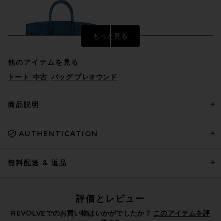
もっと見る
他のアイテムを見る
トート
中古
バッグ プレオウンド
商品説明
AUTHENTICATION
FWRD Renew Hermes Togo
Birkin 25 Handbag in Bleu
Agate
FWRD RENEW
無料配送 & 返品
$24,000
評価とレビュー
REVOLVEでのお買い物はいかがでしたか？
このアイテムを評