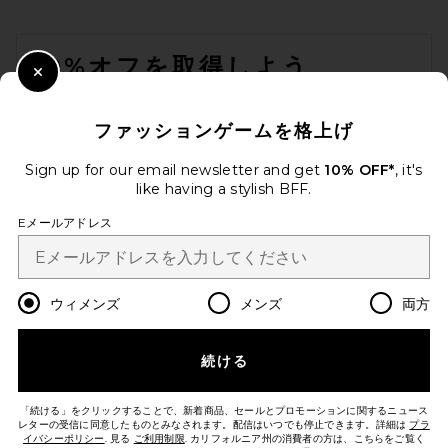
FOOTER
10%オフを取得しよう
Close Modal
メールを送信することにより、当社のニュースレターに登録。いつで
も配信停止できます。
プライバシーポリシー
ファッションゲームを格上げ
EMAIL ADDRESS
Sign up for our email newsletter and get
10% OFF*
, it's
like having a stylish BFF.
FWRD Renew Hermes
Sign Up
Clemence JPG Shoulder
Eメールアドレス
Birkin 42 Handbag in Bleu
Jean
FWRD RENEW
$14,000
ja
USD
Change Country Regions Preferences
ウィメンズ
メンズ
両方
続ける
改善にご協力ください！
本日のお買い物に関する簡単なアンケートを実施しております
LET'S GO!
「続ける」をクリックすることで、新着商品、セールとプロモーションに関するニュース
レターの受信に同意したものとみなされます。配信はいつでも停止できます。詳細は
プラ
イバシーポリシー
. 見る
ご利用制限
. カリフォルニア州の消費者の方は、こちらをご覧く