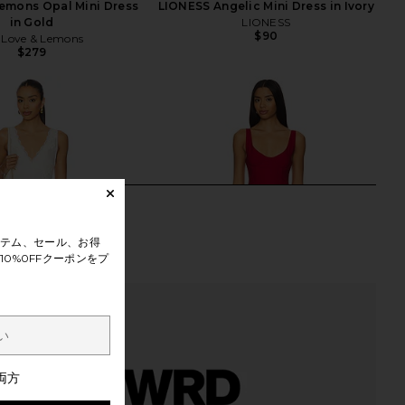
Lemons Opal Mini Dress
LIONESS Angelic Mini Dress in Ivory
in Gold
LIONESS
$90
 Love & Lemons
$279
テム、セール、お得
0%0FFクーポンをプ
両方