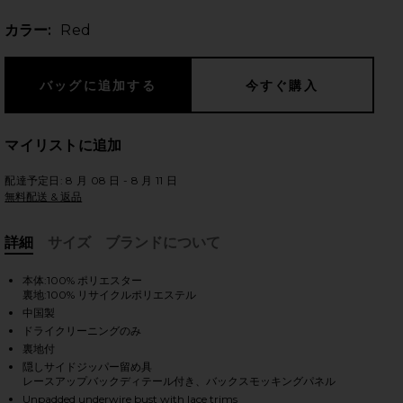
カラー:
Red
のスライド
マイリストに追加
配達予定日: 8 月 08 日 - 8 月 11 日
無料配送 & 返品
詳細
サイズ
ブランドについて
, Cu
本体:100% ポリエスター
裏地:100% リサイクルポリエステル
中国製
ドライクリーニングのみ
裏地付
隠しサイドジッパー留め具
iew 2 of 4 ANNIKA ミニドレス in Red
vie
レースアップバックディテール付き、バックスモッキングパネル
Unpadded underwire bust with lace trims