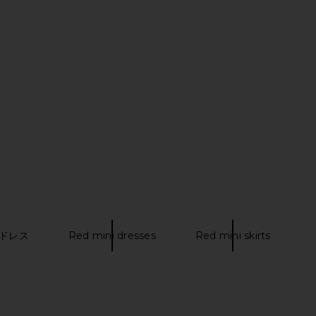
a Logan Dress in Pink
SAYLOR Verena Dress in Crimson
Agua Bendita
SAYLOR
$225
$275
 ドレス
Red mini dresses
Red mini skirts