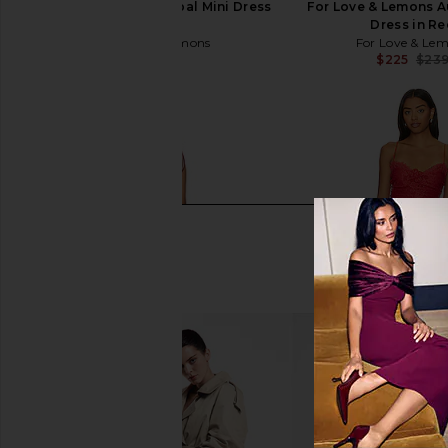
For Love & Lemons Opal Mini Dress
For Love & Lemons A
in Red
Dress in R
For Love & Lemons
For Love & Le
$279
$225
$23