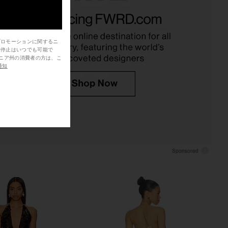
e In This Groove Mini
NBD Alyn Mini Dress in Red
p Dress in Tofu
NBD
$155
$238
Free People
Previ
$118
プロモーションに関するニ
信停止はいつでも可能で
通知