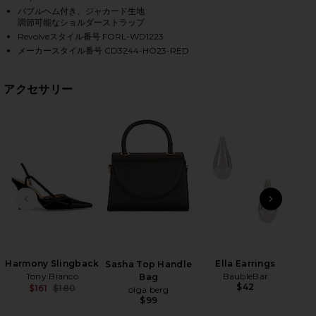
バブルヘム付き、ジャカード生地
調節可能なショルダーストラップ
Revolveスタイル番号 FORL-WD1223
HARE ANNIKA MINI DRESS IN RED ON FACEBOOK (OP
HARE ANNIKA MINI DRESS IN RED ON TWITTER (OPE
HARE ANNIKA MINI DRESS IN RED ON PINTEREST (O
メーカースタイル番号 CD3244-HO23-RED
アクセサリー
前のスライド
次のス
Sou
Harmony Slingback
Ella Earrings
Sasha Top Handle
Tony Bianco
BaubleBar
Bag
$42
$161
$180
olga berg
Previous price:
$99