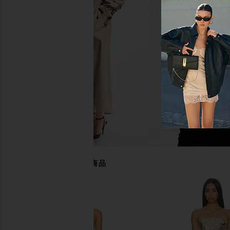
Lovers and Friends Mariam Mini
For Love & Lemons Dell
Dress in Red
in Red
Lovers and Friends
For Love & Le
$248
$187
$198
あなたにおすすめの商品