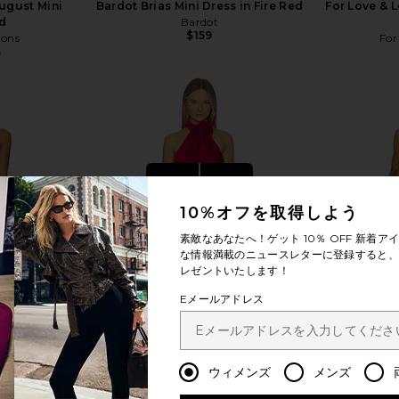
ugust Mini
Bardot Brias Mini Dress in Fire Red
For Love & 
ed
Bardot
$159
mons
For
9
Previous price:
もっと見る
10%オフを取得しよう
素敵なあなたへ！ゲット
10％ OFF
新着アイ
な情報満載のニュースレターに登録すると、1
レゼントいたします！
Eメールアドレス
ウィメンズ
メンズ