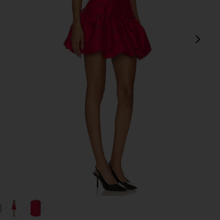
次
view 1 of 4 ANNIKA ミニドレス in Red
v