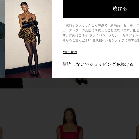
a Mini Dress
Runaway The Label X Revolve
Free Peopl
続ける
Laurel High Neck Layered Mini
Sli
mons
Dress in Cherry
Runaway The Label
「続行」をクリックした時点で、新商品、セール、
Previous price:
$139
ュースレターの受信に同意したことになります。配
す。詳細はこちら
プライバシーポリシー
カリフォルニア州の消費者の方は、こ
ちらをご覧ください
金銭的インセンティブに関する
*割引規約
購読しないでショッピングを続ける