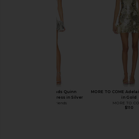
Jaded London Draped Lace Up
MAJORELLE Ann Mini Dr
Corset Top in Sand
MAJORELL
$178
Jaded London
$170
Lovers and Friends Quinn
MORE TO COME Adelaid
Embellished Mini Dress in Silver
in Gold
Lovers and Friends
MORE TO C
$298
$110