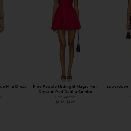
ess in Ivory
For Love & Lemons Helena Bustier
Norma Kamal
E
Mini Dress in Red
Dre
For Love & Lemons
N
$222
$249
Previous price:
e Mini Dress
Free People Midnight Magic Mini
superdown C
Dress in Red Dahlia Combo
OME
Free People
$105
$128
Previous price: