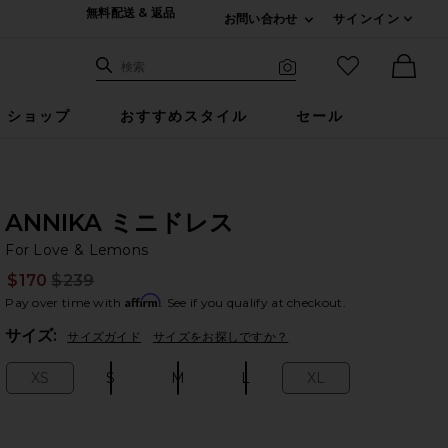
無料配送 & 返品
お問い合わせ
サインイン
Expand For ご連絡
サイト検索
お気に入りア
検索
Visual Search
Ther
ショップ
おすすめスタイル
セール
ANNIKA ミニドレス
Fo
bran
For Love & Lemons
$170
$239
Prev
Affirm
Pay over time with
. See if you qualify at checkout.
Plea
サイズ:
サイズガイド
サイズをお探しですか？
XS
S
M
L
XL
Size:
Size:
Size:
Size:
Size: