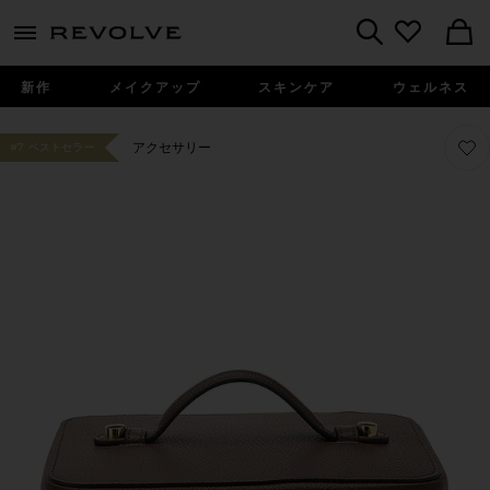
menu - shows more content
Revolve, Apparel & Fashion
Search
新作
メイクアップ
スキンケア
ウェルネス
お気に
お気に
アクセサリー
#7 ベストセラー