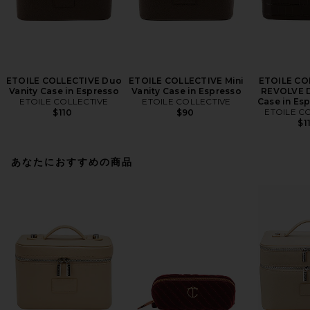
ETOILE COLLECTIVE Duo
ETOILE COLLECTIVE Mini
ETOILE CO
Vanity Case in Espresso
Vanity Case in Espresso
REVOLVE D
ETOILE COLLECTIVE
ETOILE COLLECTIVE
Case in Es
ETOILE C
$110
$90
$1
あなたにおすすめの商品