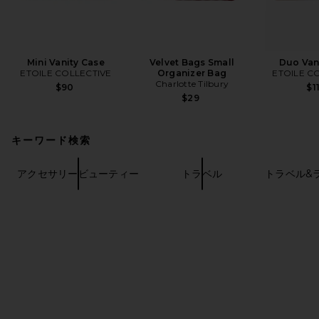
Mini Vanity Case
Velvet Bags Small
Duo Van
ETOILE COLLECTIVE
Organizer Bag
ETOILE C
Charlotte Tilbury
$90
$1
$29
キーワード検索
アクセサリービューティー
トラベル
トラベル&