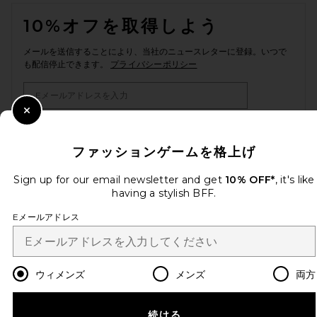
FOOTER
10%オフを取得しよう
メールを送信することにより、当社のニュースレターに登録。いつで
も配信停止できます。
プライバシーポリシー
Email Address
Close Modal
Sign Up
ファッションゲームを格上げ
Sign up for our email newsletter and get
10% OFF*
, it's like
ja
USD
having a stylish BFF.
Change Country Regions Preferences
Eメールアドレス
改善にご協力ください！
本日のお買い物に関する簡単なアンケートを実施しております
Let's Go!
ウィメンズ
メンズ
両方
カスタマーサービス
続ける