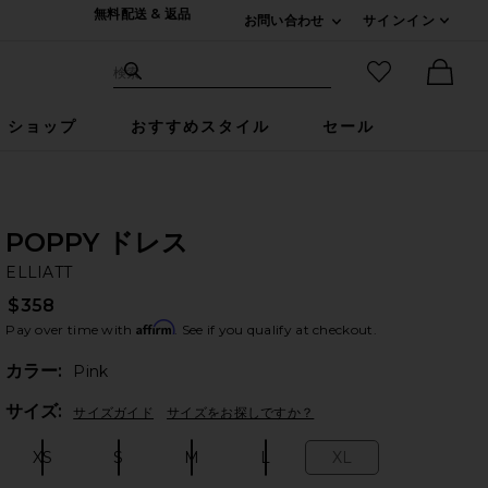
無料配送 & 返品
お問い合わせ
サインイン
Expand For ご連絡
サイト検索
お気に入りア
検索
Ther
ショップ
おすすめスタイル
セール
POPPY ドレス
EL
bran
ELLIATT
$358
Affirm
Pay over time with
. See if you qualify at checkout.
カラー:
Pink
Plea
サイズ:
サイズガイド
サイズをお探しですか？
XS
S
M
L
XL
Size:
Size:
Size:
Size:
Size: