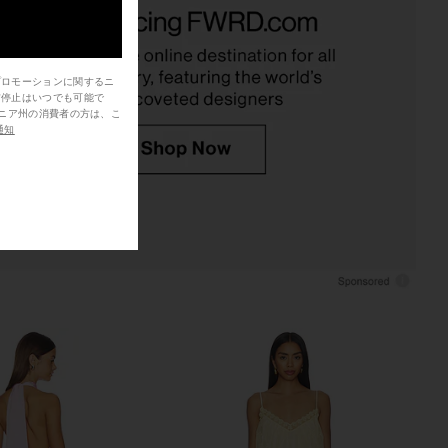
e A Line Mini Dress in
ELLIATT Tulsia Cape Maxi Dress in
e Multi Floral
Pink Multi
ELLIATT
ELLIATT
$388
$368
プロモーションに関するニ
信停止はいつでも可能で
通知