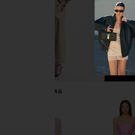
Camila Coelho Anahi Mini Dress in
Amanda Uprichard Mon
Yellow
With Scarf in Endi
Camila Coelho
Amanda Upric
$269
$326
あなたにおすすめの商品