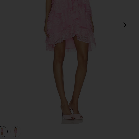
次
view 1 of 3 POPPY ドレス in Pink
v