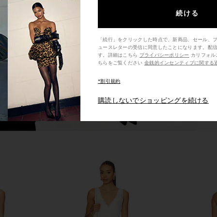
terey Dress
ELLIATT Trompe Dress in Pink
ELLIATT Nev
ve Multi
ELLIATT
Nud
続ける
$200
hard
「続行」をクリックした時点で、新商品、セール、
ュースレターの受信に同意したことになります。配
す。詳細はこちら
プライバシーポリシー
カリフォルニア州の消費者の方は、こ
ちらをご覧ください
金銭的インセンティブに関する
*割引規約
購読しないでショッピングを続ける