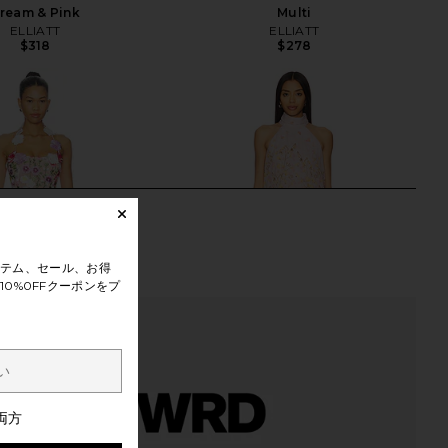
ream & Pink
Multi
ELLIATT
ELLIATT
$318
$278
テム、セール、お得
0%0FFクーポンをプ
両方