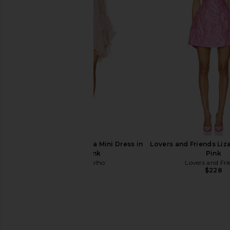
ELLIATT Thalia Gown in Butter
ELLIATT Armani Maxi Dr
Yellow
ELLIATT
$290
ELLIATT
$363
Camila Coelho Norma Mini Dress in
Lovers and Friends Liza
Dusty Pink
Pink
Camila Coelho
Lovers and Fri
$269
$228