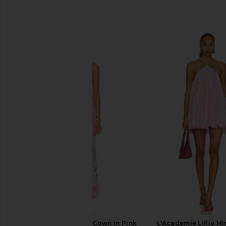
関連商品
ELLIATT Millie Tiered Gown in Pink
L'Academie Lillie Mi