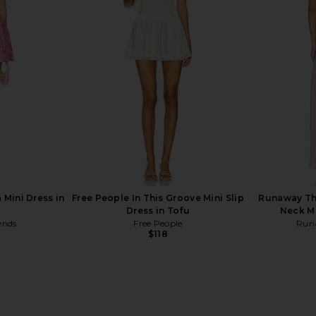
ess in Multi
Amanda Uprichard x REVOLVE
Amanda Upri
Carlina Dress in Cotton Candy
Amanda Uprichard
Ama
$290
 Mini Dress in
Free People In This Groove Mini Slip
Runaway The
Dress in Tofu
Neck Ma
ends
Free People
Run
$118