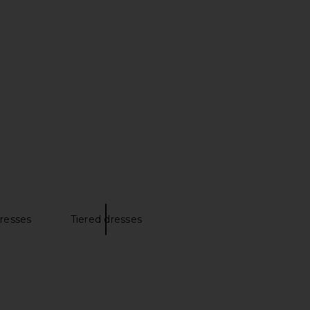
strid Dress in Multi
ELLIATT Tulsia Mini Dress in Pink
ELLIATT
Multi
$251
ELLIATT
$298
dresses
Tiered dresses