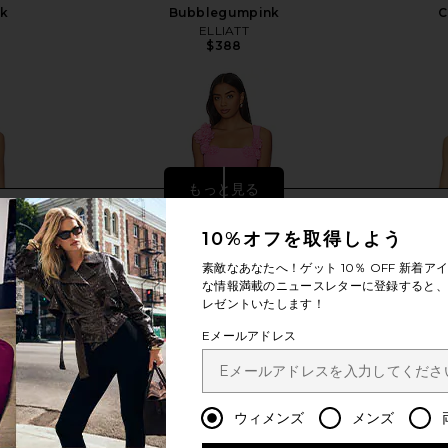
nk
Bubblegumpink
C
ELLIATT
$388
もっと見る
10%オフを取得しよう
素敵なあなたへ！ゲット
10％ OFF
新着アイ
な情報満載のニュースレターに登録すると、1
レゼントいたします！
Eメールアドレス
ウィメンズ
メンズ