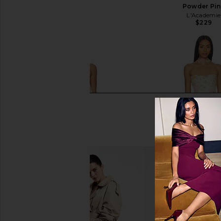
Multi
Powder Pi
ELLIATT
L'Academie
$398
$229