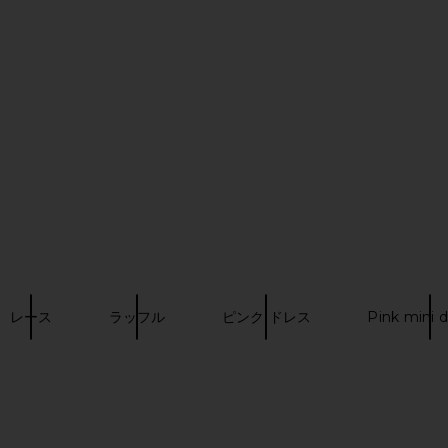
Mae Gown in
Amanda Uprichard Monterey Dress
ELLIATT A
in Mochi
ends
Amanda Uprichard
$290
レース
ラッフル
ピンク ドレス
Pink mini 