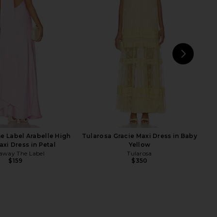
chard Carlina Dress in
ELLIATT Skye Mini Dress in Baby
Cornsilk
Blue
nda Uprichard
ELLIATT
$299
$297
NEXT
K
 Label Arabelle High
Tularosa Gracie Maxi Dress in Baby
xi Dress in Petal
Yellow
away The Label
Tularosa
$159
$350