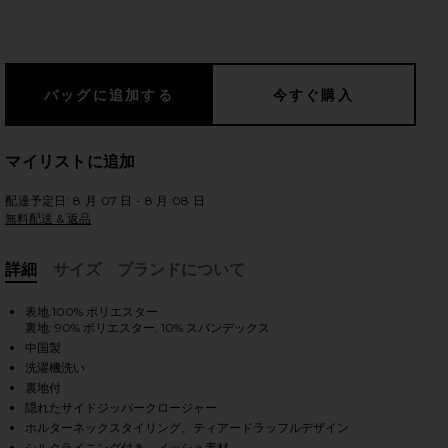
のスライド
マイリストに追加
配達予定日: 8 月 07 日 - 8 月 08 日
無料配送 & 返品
詳細
サイズ
ブランドについて
, Cu
表地:100% ポリエスター
裏地: 90% ポリエスター, 10% スパンデックス
中国製
洗濯機洗い
裏地付
隠れたサイドジッパークロージャー
iew 2 of 3 POPPY ドレス in Pink
view
ホルターネックスタイリング、ティアードラッフルデザイン
シルクライニング付き、メッシュ素材