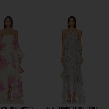
Rova Tiered Gown in
ELLIATT Mirabelle Dress in Floral