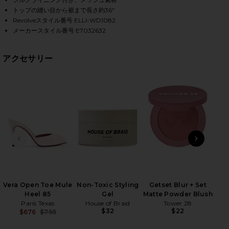
トップの縫い目から裾まで長さ約36"
Revolveスタイル番号 ELLI-WD1082
メーカースタイル番号 E7032632
HARE POPPY TIERED MINI DRESS IN PINK ON FACEB
HARE POPPY TIERED MINI DRESS IN PINK ON TWITT
HARE POPPY TIERED MINI DRESS IN PINK ON PINTE
アクセサリー
前のスライド
次のス
BAD
ター
Be
Vera Open Toe Mule
Non-Toxic Styling
Getset Blur + Set
Heel 85
Gel
Matte Powder Blush
Paris Texas
House of Braid
Tower 28
$32
$22
$676
$795
Previous price: