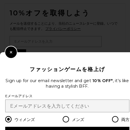
FOOTER
10%オフを取得しよう
メールを送信することにより、当社のニュースレターに登録。いつで
も配信停止できます。
プライバシーポリシー
Email Address
Sign Up
Close Modal
ファッションゲームを格上げ
Sign up for our email newsletter and get
10% OFF*
, it's like
ja
USD
Change Country Regions Preferences
having a stylish BFF.
Eメールアドレス
改善にご協力ください！
本日のお買い物に関する簡単なアンケートを実施しております
Let's Go!
ウィメンズ
メンズ
両方
カスタマーサービス