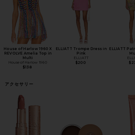
House of Harlow 1960 X
ELLIATT Trompe Dress in
ELLIATT Patr
REVOLVE Amelia Top in
Pink
Mu
Multi
ELLIATT
ELL
House of Harlow 1960
$200
$2
$138
アクセサリー