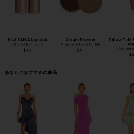
K.I.S.S.I.N.G Lipstick
Cream Bronzer
Pillow Talk 
Charlotte Tilbury
Anastasia Beverly Hills
Wa
Charlott
$39
$35
$
あなたにおすすめの商品