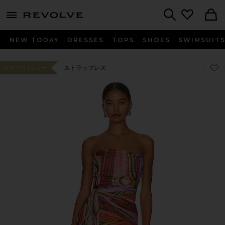
menu - shows more content
Revolve, Apparel & Fashion
Search
NEW TODAY
DRESSES
TOPS
SHOES
SWIMSUIT
お気に
お気に
ストラップレス
#40 ベストセラー