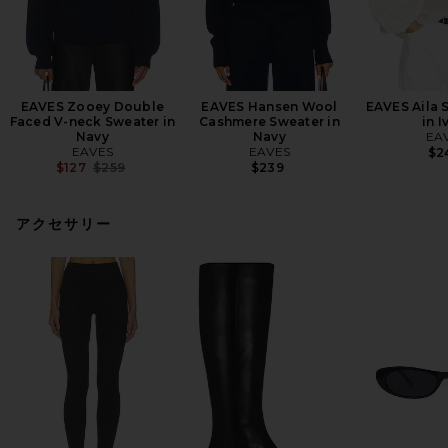
EAVES Zooey Double
EAVES Hansen Wool
EAVES Aila 
Faced V-neck Sweater in
Cashmere Sweater in
in I
Navy
Navy
EA
EAVES
EAVES
$2
Previous price:
$127
$259
$239
アクセサリー