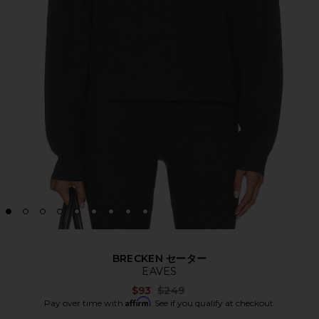
BRECKEN セーター
EAVES
Previous price:
$93
$249
Affirm
Pay over time with
. See if you qualify at checkout.