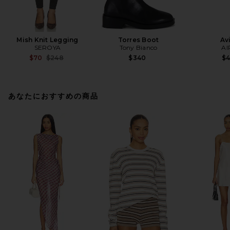
Mish Knit Legging
Torres Boot
Av
SEROYA
Tony Bianco
AI
Previous price:
$70
$248
$340
$
あなたにおすすめの商品