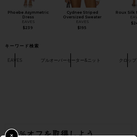
Phoebe Asymmetric
Cydnee Striped
Roux Silk 
Dress
Oversized Sweater
EA
EAVES
EAVES
$2
$239
$195
キーワード検索
EAVES
プルオーバーセーター&ニット
クロップ
FOOTER
10%オフを取得しよう