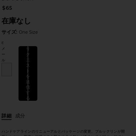
$65
在庫なし
サイズ:
サイズ:
One Size
E
メ
リ
ク
ー
エ
ル
ス
のスライド
ト
を
送
信
す
る
詳細
成分
ハンドケアラインのリニューアルとパッケージの変更。ブルックリンが開