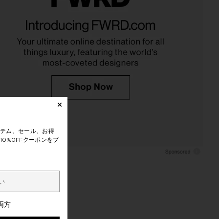
テム、セール、お得
0%0FFクーポンをプ
両方