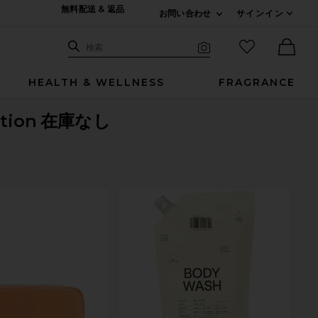
無料配送 & 返品
お問い合わせ
サインイン
Expand For ご連絡
サイト検索
お気に入りア
検索
Visual Search
Ther
HEALTH & WELLNESS
FRAGRANCE
tion
在庫なし