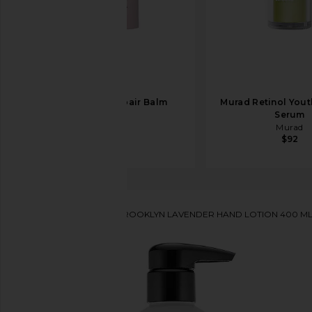
OUAI Bond Repair Balm
Murad Retinol You
OUAI
Serum
$50
Murad
$92
D.S. & DURGA
WILD BROOKLYN LAVENDER HAND LOTION 40
お気に入りD.S. & DURGA Wild Brooklyn Lavender Ha