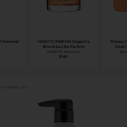
th Renewal
HERETIC PARFUM Dragon's
Stoney C
Blood Eau De Parfum
Small
HERETIC PARFUM
Ston
$165
0 ML ハンドローション
nd Lotion