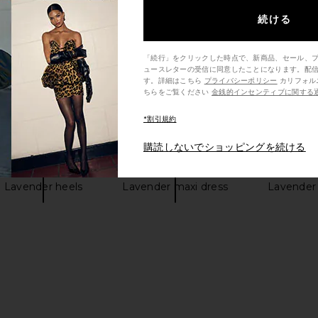
続ける
「続行」をクリックした時点で、新商品、セール、
ュースレターの受信に同意したことになります。配
す。詳細はこちら
プライバシーポリシー
カリフォルニア州の消費者の方は、こ
ちらをご覧ください
金銭的インセンティブに関する
*割引規約
購読しないでショッピングを続ける
Lavender heels
Lavender maxi dress
Lavender 