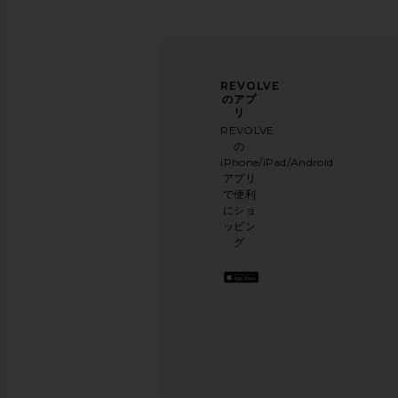
ニュ
アン
REVOLVE
ース
ケー
のアプ
レタ
トに
リ
ー登
ご協
REVOLVE
録
力く
の
ださ
iPhone/iPad/Android
メー
い
アプリ
ルニ
本日
で便利
ュー
のお
にショ
スレ
買い
ッピン
ター
物に
グ
に登
関す
録し
る簡
て、
単な
10%
アン
オフ
ケー
を取
トを
得し
実施
よう
.
して
お洒
おり
落な
ます