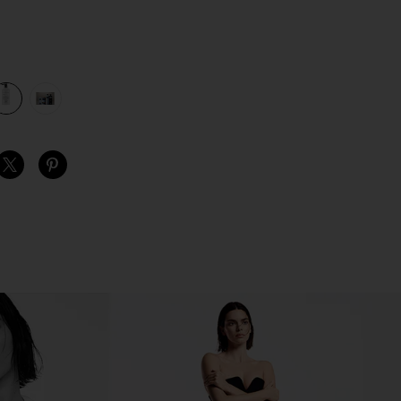
N 400 ML ハンドローション in
view 1 of 3 WILD BROOKLYN LAVENDER HAND LOTION 
v
S
S
S