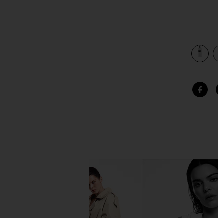
TION 400 ML ハンドローション in
view 3 of 3 WILD BROOKLYN LAVENDER HAND LOTIO