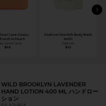
N
lover Lane Classic
DedCool Xtra Milk Body Wash
 Pouch in Peach
Refill
ey Clover Lane
DedCool
$68
$45
WILD BROOKLYN LAVENDER
HAND LOTION 400 ML ハンドロー
ション
D.
bran
D.S. & DURGA