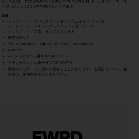
花したのは、野蛮な雑草の中を野生の犬の群れが自由に歩き回り、何でも
可能に思えた2000年代初頭のことである。
詳細
トップノート：スパイクラベンダー／ウェイサイドハーブ
ハートノート：ベチバーグラス／ラベンダーフラワー
400 ML ハンドローション in
iew 2 of 3 WILD BROOKLYN LAVENDER HAND LOTION 40
vie
ベースノート：スエード／アスファルト
動物実験なし
Free of parabens, sulfates, silicones, and phlalates.
400 ml
Revolveスタイル番号 DSAR-WU17
HARE WILD BROOKLYN LAVENDER HAND LOTION ON 
HARE WILD BROOKLYN LAVENDER HAND LOTION ON 
HARE WILD BROOKLYN LAVENDER HAND LOTION ON 
メーカースタイル番号 810122100270
実際のパッケージと原料が異なることがあります。使用前にラベル、注
意事項、使用方法を読んでください。