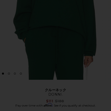
クルーネック
DONNI.
Previous price:
$111
$188
Affirm
Pay over time with
. See if you qualify at checkout.