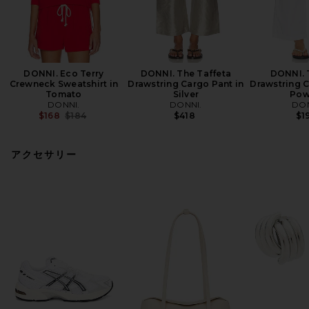
DONNI. Eco Terry
DONNI. The Taffeta
DONNI. 
Crewneck Sweatshirt in
Drawstring Cargo Pant in
Drawstring C
Tomato
Silver
Pow
DONNI.
DONNI.
DON
Previous price:
$168
$184
$418
$1
アクセサリー