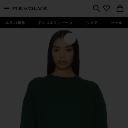
menu - shows more content
Revolve, Apparel & Fashion
Search
本日の新作
ドレス&ワンピース
ウェア
セール
お気に入り クルーネック