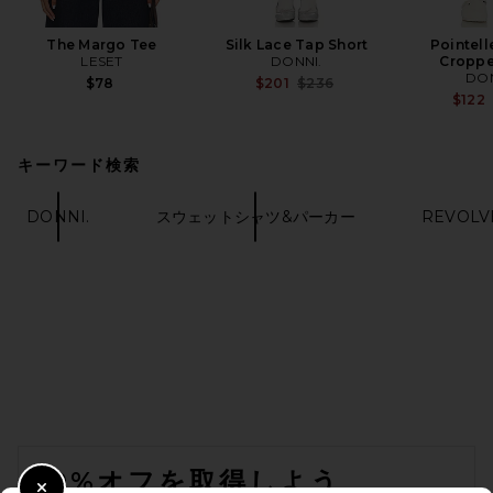
The Margo Tee
Silk Lace Tap Short
Pointell
LESET
DONNI.
Croppe
DON
Previous price:
$78
$201
$236
$122
キーワード検索
DONNI.
スウェットシャツ&パーカー
REVOL
FOOTER
10%オフを取得しよう