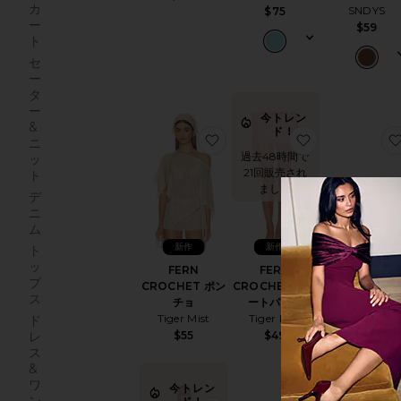
カ
SNDYS
$75
ー
$59
ト
セ
ー
タ
ー
今トレン
&
ド！
お
ニ
過去48時間で
ッ
21回販売され
ト
ました
デ
ニ
ム
新作
新作
新作
ト
ッ
FERN
FERN
CANE ウエッ
プ
CROCHET ポン
CROCHET ショ
LPA
ス
チョ
ートパンツ
$179
Tiger Mist
Tiger Mist
ド
$55
$49
レ
ス
&
ワ
今トレン
今トレン