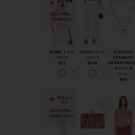
大人気商
品！
お気に入りROMA トップ
お気に入りRO
過去48時間で
43回販売され
ました
ROMA トップ
ROMA パンツ
STARFISH
SNDYS
SNDYS
PENDANT
HERRINGBO
$71
$108
ネックレス
Ettika
$45
今トレン
ド！
お気に入りJOBELLE ドレス
お気に入りCARL
過去48時間で
9回販売されま
した