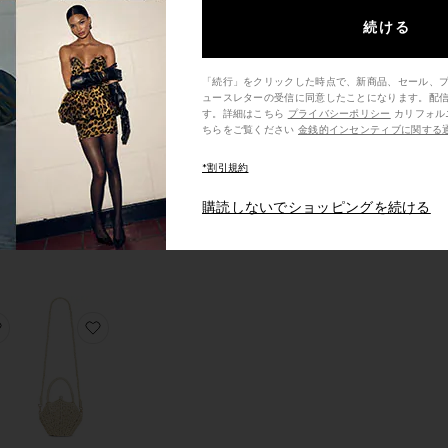
BA ハンドバッグ
お気に入りCINDY パンツ
お気に入りTORY トップ
過去48時間
続ける
で11回販売さ
ま
れました
「続行」をクリックした時点で、新商品、セール、
ュースレターの受信に同意したことになります。配
す。詳細はこちら
プライバシーポリシー
カリフォルニア州の消費者の方は、こ
ちらをご覧ください
金銭的インセンティブに関する
CINDY パンツ
プ
Lovers and
*割引規約
Friends
$178
購読しないでショッピングを続ける
NDRA スカート
お気に入りALLEGRA ドレス
お気に入りSANDY ハンドバッグ