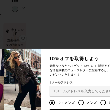
$88
今トレン
ド！
気に入りFERN CROCHET ポンチョ
お気に入りCANE ウエッジ
お気に入りFERN CROCHET ショートパンツ
お気に入りRADHIKA ドレス
過去48時間
で21回販売さ
れました
10%オフを取得しよう
新作
素敵なあなたへ！ゲット
10％ OFF
新着アイ
な情報満載のニュースレターに登録すると、1
RADHIKA ドレ
ジ
レゼントいたします！
ス
NBD
Eメールアドレス
$190
ウィメンズ
メンズ
今トレン
ド！