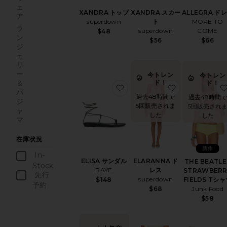
ェ
XANDRA トップ
XANDRA スカー
ALLEGRA ド
ア
superdown
ト
MORE TO
ラ
superdown
COME
$48
ン
$56
$66
ジ
ェ
リ
ー
今トレン
今トレン
＆
ド！
ド！
お気に入りELISA サンダル
お気に入りELA
パ
過去48時間で
過去48時間で
ジ
5回販売されま
5回販売され
ャ
した
した
マ
在庫状況
新作
In-
ELISA サンダル
ELARANNA ド
THE BEATLE
Stock
RAYE
レス
STRAWBERR
商品
先行
superdown
FIELDS Tシ
$148
予約
Junk Food
$68
商品
$58