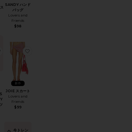
SANDY ハンド
レス
バッグ
Lovers and
Friends
$98
RANNA ドレス
お気に入りTHE BEATLES STRAWBERRY FIELDS Tシャツ
お気に入りJOIE スカート
ま
新作
JOIE スカート
S
Lovers and
Y
Friends
ャツ
$99
今トレン