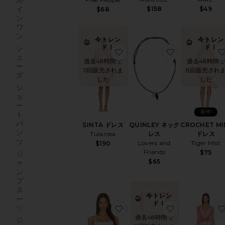
ル
イ
$158
$49
$68
ン
ワ
ン
今トレン
今トレン
ド！
ド！
シ
お気に入りSINTA ドレス
お気に入りQUI
ュ
過去48時間で
過去48時間で
ー
11回販売されま
8回販売され
ズ
した
した
シ
ョ
ー
新作
ト
パ
SINTA ドレス
QUINLEY ネック
CROCHET MI
ン
Tularosa
レス
ドレス
ツ
Lovers and
Tiger Mist
$190
Friends
$75
ジ
$65
ャ
ン
プ
ス
今トレン
ー
ド！
お気に入りSIRENA トップ
お気に入りSER
ツ
過去48時間で
ジ