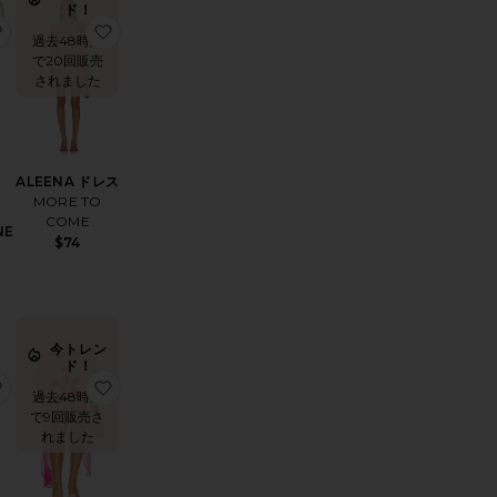
ド！
MA パンツ
お気に入りSTARFISH PENDANT HERRINGBONE ネックレス
お気に入りALEENA ドレス
過去48時間
で20回販売
されました
ALEENA ドレス
MORE TO
COME
NE
$74
今トレン
ド！
ITA CARNIVALE クラッチ
お気に入りJULIANA ミディ丈スカート
お気に入りMILLS ホルタートップ
過去48時間
で9回販売さ
れました