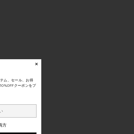
テム、セール、お得
0%0FFクーポンをプ
両方