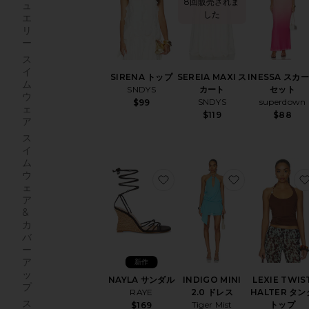
8回販売されま
ュ
した
エ
リ
ー
ス
イ
SIRENA トップ
SEREIA MAXI ス
INESSA スカ
ム
SNDYS
カート
セット
ウ
SNDYS
superdown
$99
ェ
$119
$88
ア
ス
イ
ム
ウ
お気に入りNAYLA サンダル
お気に入りINDI
ェ
ア
&
カ
バ
ー
ア
新作
ッ
NAYLA サンダル
INDIGO MINI
LEXIE TWIS
プ
RAYE
2.0 ドレス
HALTER タン
ス
Tiger Mist
トップ
$169