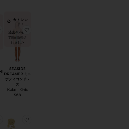
今トレン
ド！
NLEY ネックレス
お気に入りCROCHET MINI ドレス
お気に入りSEASIDE DREAMER ミニボディコンド
過去48時間
で9回販売さ
ま
れました
SEASIDE
NI
DREAMER ミニ
ボディコンドレ
ス
Kulani Kinis
$68
EIA MAXI スカート
お気に入りINESSA スカートセット
お気に入りDREAM CATCHER ドロップイヤリング