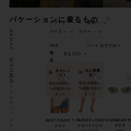
バケーションに着るもの
デザイナー
価格
—
—
カ
サイズ
カラー
—
—
テ
ゴ
リ
1510
ー
商
す
品
べ
て
大人気商
今トレン
見
品！
ド！
お気に入りBEST COAST Tシ
お気に入りPAR
る
過去48時間で
過去48時間で
ア
56回販売され
24回販売され
ク
ました
ました
セ
サ
リ
ー
PARKER LONG
HIGHBEAM 
オ
BEST COAST T
ショートパンツ
グラス
ー
シャツ
AGOLDE
AIRE
Free People