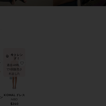
0
0
FILTER
SELECTED
FILTER
SELECTED
0
0
FILTER
SELECTED
FILTER
SELECTED
ソート
見る
今トレン
ド！
ャツ
KER LONG ショートパンツ
お気に入りHIGHBEAM サングラス
お気に入りKOMAL ドレス
過去48時間
で9回販売さ
れました
KOMAL ドレス
サン
NBD
$240