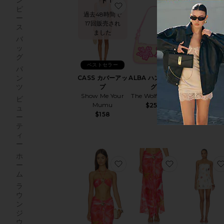
ン
ド！
ド！
お気に入りCASS カバーアップ
お気に入りAL
ピ
過去48時間で
過去48時間で
ー
17回販売され
8回販売され
ス
ました
した
バ
ッ
グ
ベストセラー
パ
ン
CASS カバーアッ
ALBA ハンドバッ
TORY トッ
ツ
プ
グ
Lovers and
Show Me Your
The Wolf Gang
Friends
ビ
Mumu
$250
$140
ュ
$158
ー
テ
ィ
ー
ホ
お気に入りXANDRA トップ
お気に入りXA
ー
ム
ラ
ウ
ン
ジ
ウ