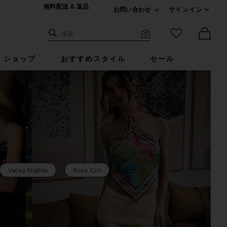
無料配送 & 返品
お問い合わせ
サインイン
Expand For ご連絡
サイト検索
お気に入りア
検索
Visual Search
Ther
ショップ
おすすめスタイル
セール
Vacay Nights
Ibiza Girl