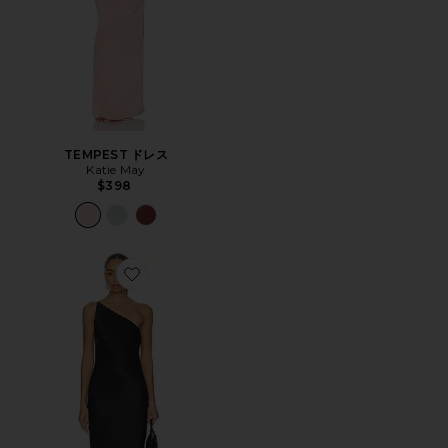
TEMPEST ドレス
Katie May
$398
Favorite AUBREY COWL BACK MAXI ドレス