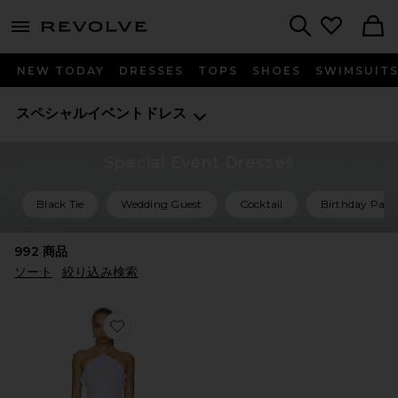
menu - shows more content
Revolve, Apparel & Fashion
Search
NEW TODAY
DRESSES
TOPS
SHOES
SWIMSUIT
スペシャルイベントドレス
Special Event Dresses
Black Tie
Wedding Guest
Cocktail
Birthday Part
992
商品
ソート
絞り込み検索
Favorite ALESSANDRA マキシドレス