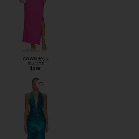
GOWN ガウン
ELLIATT
$298
Favorite LAILAH ドレス