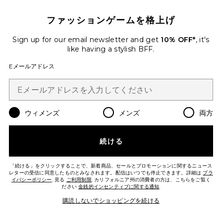
ファッションゲームを格上げ
Sign up for our email newsletter and get
10% OFF*
, it's
SALEM ドレス
MORE TO COME
like having a stylish BFF.
$74
Eメールアドレス
Favorite ASHA ドレス
ウィメンズ
メンズ
両方
続ける
「続ける」をクリックすることで、新着商品、セールとプロモーションに関するニュース
レターの受信に同意したものとみなされます。配信はいつでも停止できます。詳細は
プラ
イバシーポリシー
. 見る
ご利用制限
. カリフォルニア州の消費者の方は、こちらをご覧く
ださい
金銭的インセンティブに関する通知
.
購読しないでショッピングを続ける