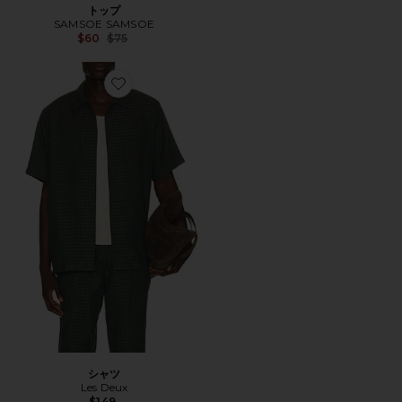
トップ
SAMSOE SAMSOE
Previous price:
$60
$75
Favorite シャツ
シャツ
Les Deux
$149