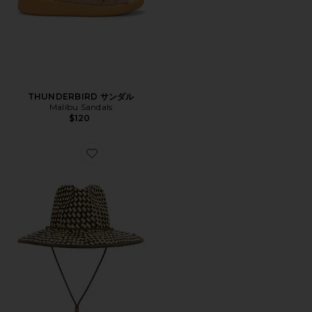
THUNDERBIRD サンダル
Malibu Sandals
$120
Favorite LANA ハット