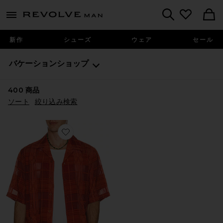
Revolve
menu - shows more content
Search
新作
シューズ
ウェア
セール
バケーションショップ
400
商品
ソート
絞り込み検索
Favorite シャツ