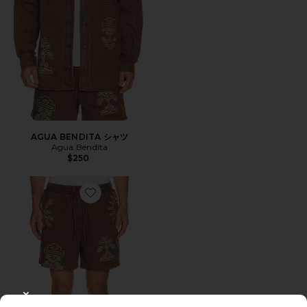
AGUA BENDITA シャツ
Agua Bendita
$250
Favorite AGUA BENDITA ショートパンツ
CLOSE MODAL