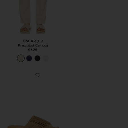
OSCAR チノ
Frescobol Carioca
$325
Favorite THUNDERBIRD サンダル