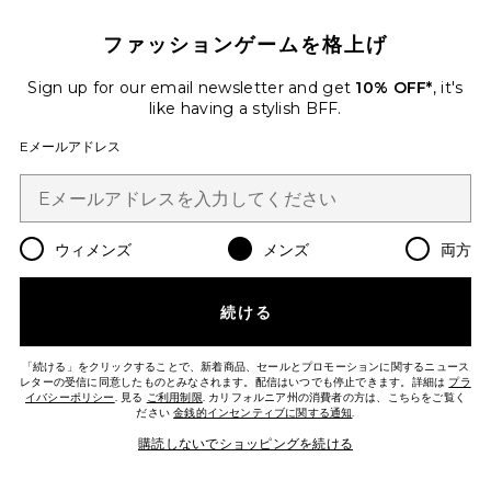
ファッションゲームを格上げ
Sign up for our email newsletter and get
10% OFF*
, it's
like having a stylish BFF.
Eメールアドレス
AGUA BENDITA ショートパンツ
Agua Bendita
$150
ウィメンズ
メンズ
両方
Favorite ZURI サングラス
続ける
「続ける」をクリックすることで、新着商品、セールとプロモーションに関するニュース
レターの受信に同意したものとみなされます。配信はいつでも停止できます。詳細は
プラ
イバシーポリシー
. 見る
ご利用制限
. カリフォルニア州の消費者の方は、こちらをご覧く
ださい
金銭的インセンティブに関する通知
.
購読しないでショッピングを続ける