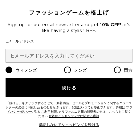
ファッションゲームを格上げ
Sign up for our email newsletter and get
10% OFF*
, it's
like having a stylish BFF.
Eメールアドレス
WHIRLPOOL サングラス
AIRE
$49
ウィメンズ
メンズ
両方
Favorite Women's Short-sleeve Polo Top
続ける
「続ける」をクリックすることで、新着商品、セールとプロモーションに関するニュース
レターの受信に同意したものとみなされます。配信はいつでも停止できます。詳細は
プラ
イバシーポリシー
. 見る
ご利用制限
. カリフォルニア州の消費者の方は、こちらをご覧く
ださい
金銭的インセンティブに関する通知
.
購読しないでショッピングを続ける