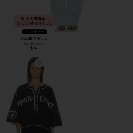
大人気商品！
先ほど71点売れました
ベストセラー
CAMILE デニム
superdown
$74
Favorite CAMP OUT Tシャツ