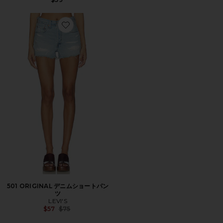
Favorite 501 ORIGINAL デニムショートパンツ
501 ORIGINAL デニムショートパン
ツ
LEVI'S
Previous price:
$57
$75