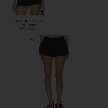
CAMP OUT Tシャツ
Free People
Previous price:
$77
$128
Favorite CADEN ショートパンツ