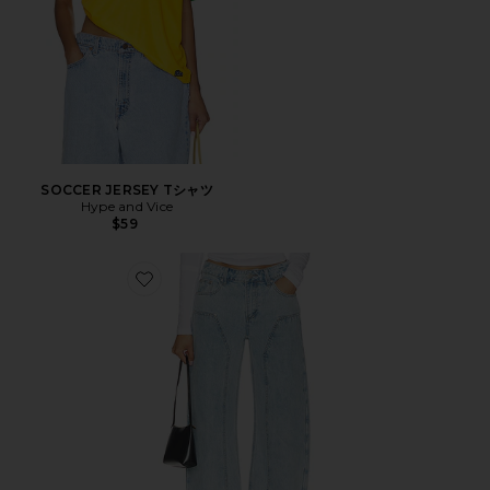
SOCCER JERSEY Tシャツ
Hype and Vice
$59
Favorite CAMILE デニム