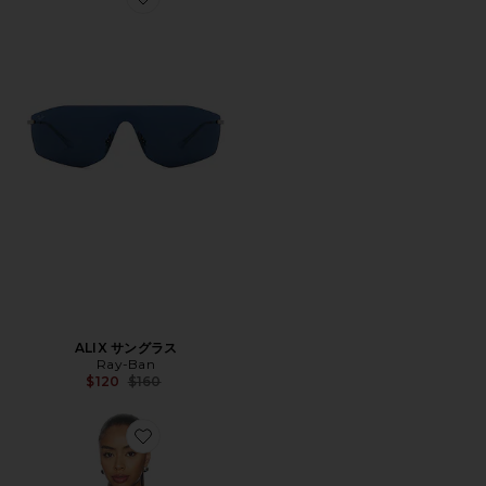
Favorite ALIX サングラス
ALIX サングラス
Ray-Ban
Previous price:
$120
$160
Favorite Women's Oversized Short-sleeve Striped Jerse